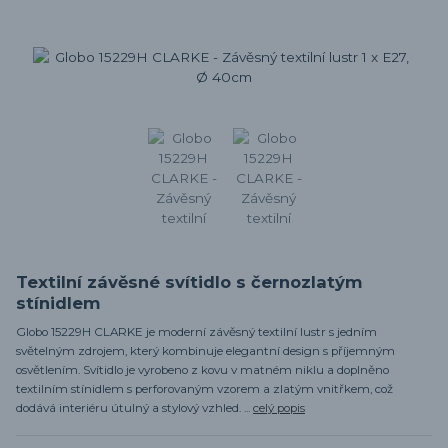
Textilní závěsné svítidlo s černozlatým
stínidlem
Globo 15229H CLARKE je moderní závěsný textilní lustr s jedním
světelným zdrojem, který kombinuje elegantní design s příjemným
osvětlením. Svítidlo je vyrobeno z kovu v matném niklu a doplněno
textilním stínidlem s perforovaným vzorem a zlatým vnitřkem, což
dodává interiéru útulný a stylový vzhled. ...
celý popis