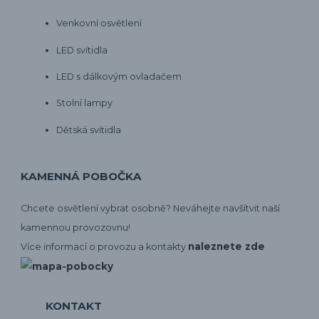
Venkovní osvětlení
LED svítidla
LED s dálkovým ovladačem
Stolní lampy
Dětská svítidla
KAMENNÁ POBOČKA
Chcete osvětlení vybrat osobně? Neváhejte navšítvit naší
kamennou provozovnu!
naleznete zde
Více informací o provozu a kontakty
KONTAKT