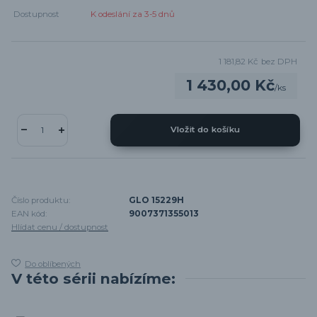
Dostupnost
K odeslání za 3-5 dnů
1 181,82 Kč
bez DPH
1 430,00 Kč
/
ks
Vložit do košíku
Číslo produktu:
GLO 15229H
EAN kód:
9007371355013
Hlídat cenu / dostupnost
Do oblíbených
V této sérii nabízíme: