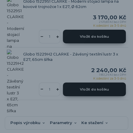
Globo 15229S1 CLARKE - Moderní stojací lampa na
kovové trojnožce 1 x E27, Ø 62cm
3 170,00 Kč
2 619,83 Kč
bez DPH
K odeslání za 3-5 dnů
Vložit do košíku
Globo 15229H2 CLARKE - Závěsný textilní lustr 3 x
E27, 65cm šířka
2 240,00 Kč
1 851,24 Kč
bez DPH
K odeslání za 3-5 dnů
Vložit do košíku
Popis výrobku
Parametry
Ke stažení