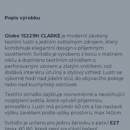
Popis výrobku
Globo 15229H CLARKE
je moderní závěsný
textilní lustr s jedním světelným zdrojem, který
kombinuje elegantní design s příjemným
osvětlením. Svítidlo je vyrobeno z kovu v matném
niklu a doplněno textilním stínidlem s
perforovaným vzorem a zlatým vnitřkem, což
dodává interiéru útulný a stylový vzhled. Lustr se
výborně hodí nad jídelní stůl, do obývacího pokoje
nebo nad kuchyňský ostrůvek.
Textilní stínidlo zajišťuje rovnoměrné a neoslňující
rozptýlení světla, které vytváří příjemnou
atmosféru. Lustr má průměr 40 cm a lze nastavit
výšku zavěšení podle výšky prostoru, max 140cm.
Svítidlo je určeno pro jednu žárovku s paticí
E27
(max. 60 W), která není součástí balení.