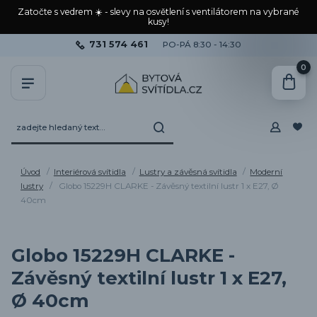
Zatočte s vedrem ☀️ - slevy na osvětlení s ventilátorem na vybrané
kusy!
731 574 461
PO-PÁ 8:30 - 14:30
0
Úvod
Interiérová svítidla
Lustry a závěsná svítidla
Moderní
lustry
Globo 15229H CLARKE - Závěsný textilní lustr 1 x E27, Ø
40cm
Globo 15229H CLARKE -
Závěsný textilní lustr 1 x E27,
Ø 40cm