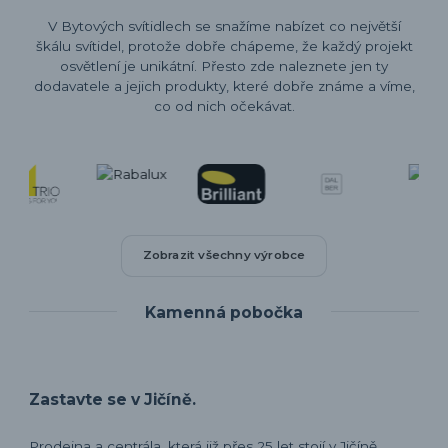
V Bytových svítidlech se snažíme nabízet co největší
škálu svítidel, protože dobře chápeme, že každý projekt
osvětlení je unikátní. Přesto zde naleznete jen ty
dodavatele a jejich produkty, které dobře známe a víme,
co od nich očekávat.
Zobrazit všechny výrobce
Kamenná pobočka
Zastavte se v Jičíně.
Prodejna a centrála, která již přes 25 let stojí v Jičíně.