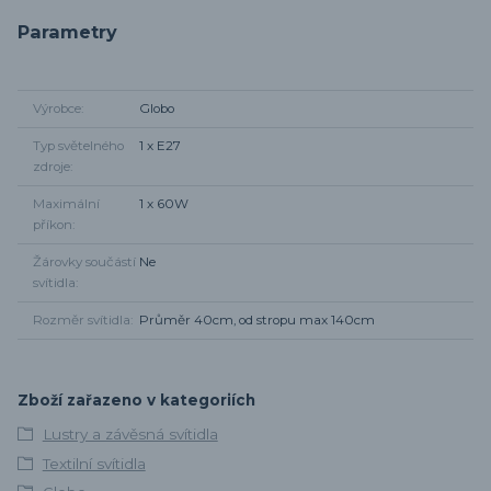
Parametry
Výrobce
Globo
Typ světelného
1 x E27
zdroje
Maximální
1 x 60W
příkon
Žárovky součástí
Ne
svítidla
Rozměr svítidla
Průměr 40cm, od stropu max 140cm
Zboží zařazeno v kategoriích
Lustry a závěsná svítidla
Textilní svítidla