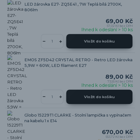
LED žárovka E27- ZQ5E41 , 7W Teplá bílá 2700K,
806lm
69,00 Kč
57,02 Kč
bez DPH
Ihned k odeslání > 10 ks
Vložit do košíku
EMOS ZF5D42 CRYSTAL RETRO - Retro LED žárovka
5,9W = 60W, LED filament E27
89,00 Kč
73,55 Kč
bez DPH
Ihned k odeslání > 10 ks
Vložit do košíku
Globo 15229T1 CLARKE - Stolní lampička s vypínačem
na kabelu 1 x E14
670,00 Kč
553,72 Kč
bez DPH