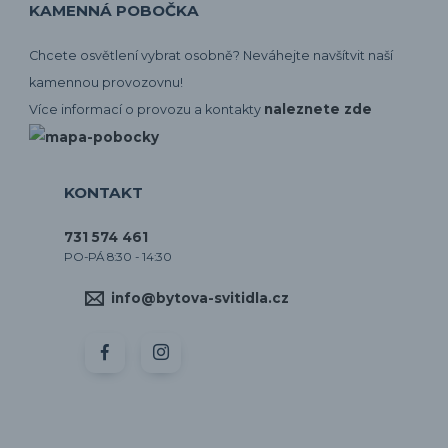
KAMENNÁ POBOČKA
Chcete osvětlení vybrat osobně? Neváhejte navšítvit naší
kamennou provozovnu!
naleznete zde
Více informací o provozu a kontakty
KONTAKT
731 574 461
PO-PÁ 8:30 - 14:30
info@bytova-svitidla.cz