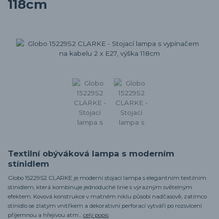
118cm
Textilní obýváková lampa s moderním
stínidlem
Globo 15229S2 CLARKE je moderní stojací lampa s elegantním textilním
stínidlem, která kombinuje jednoduché linie s výrazným světelným
efektem. Kovová konstrukce v matném niklu působí nadčasově, zatímco
stínidlo se zlatým vnitřkem a dekorativní perforací vytváří po rozsvícení
příjemnou a hřejivou atm...
celý popis