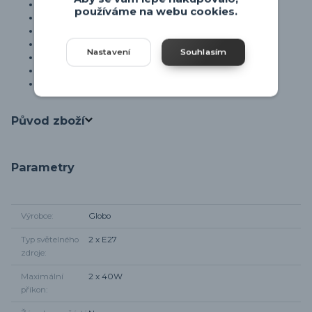
Výška: 118 cm
používáme na webu cookies.
Rozměr lampy: 15 × 15 cm
Patice: 2× E27 (žárovky nejsou součástí)
Vypínač na kabelu
Nastavení
Souhlasím
Materiál: kov (matný nikl)
Textilní stínidlo se zlatým vnitřkem
Moderní perforovaný design
Původ zboží
Parametry
Výrobce
Globo
Typ světelného
2 x E27
zdroje
Maximální
2 x 40W
příkon