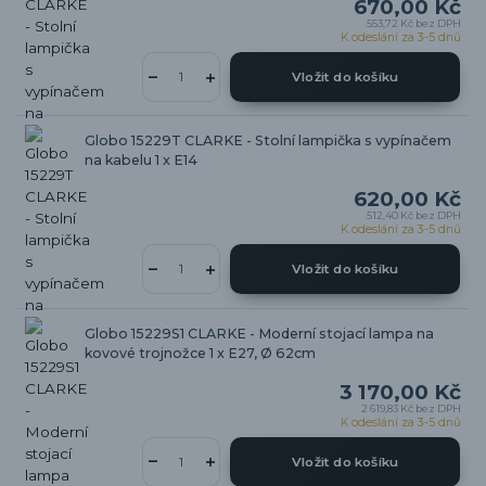
670,00 Kč
553,72 Kč
bez DPH
K odeslání za 3-5 dnů
Vložit do košíku
Globo 15229T CLARKE - Stolní lampička s vypínačem
na kabelu 1 x E14
620,00 Kč
512,40 Kč
bez DPH
K odeslání za 3-5 dnů
Vložit do košíku
Globo 15229S1 CLARKE - Moderní stojací lampa na
kovové trojnožce 1 x E27, Ø 62cm
3 170,00 Kč
2 619,83 Kč
bez DPH
K odeslání za 3-5 dnů
Vložit do košíku