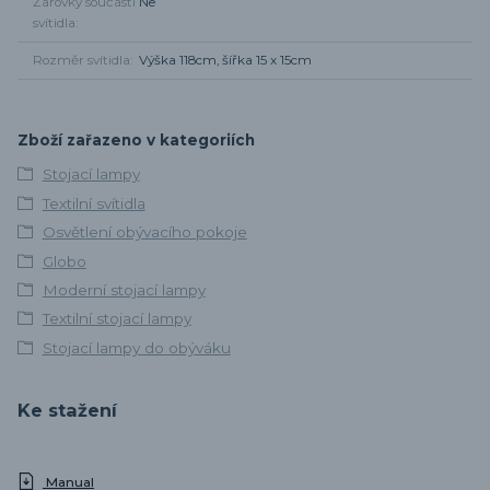
Žárovky součástí
Ne
svítidla
Rozměr svítidla
Výška 118cm, šířka 15 x 15cm
Zboží zařazeno v kategoriích
Stojací lampy
Textilní svítidla
Osvětlení obývacího pokoje
Globo
Moderní stojací lampy
Textilní stojací lampy
Stojací lampy do obýváku
Ke stažení
Manual