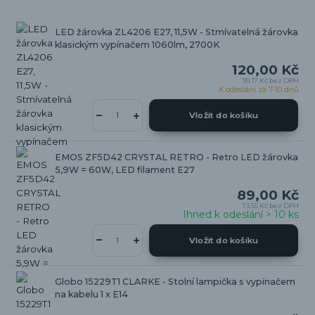
LED žárovka ZL4206 E27, 11,5W - Stmívatelná žárovka
klasickým vypínačem 1060lm, 2700K
120,00 Kč
99,17 Kč
bez DPH
K odeslání za 7-10 dnů
Vložit do košíku
EMOS ZF5D42 CRYSTAL RETRO - Retro LED žárovka
5,9W = 60W, LED filament E27
89,00 Kč
73,55 Kč
bez DPH
Ihned k odeslání > 10 ks
Vložit do košíku
Globo 15229T1 CLARKE - Stolní lampička s vypínačem
na kabelu 1 x E14