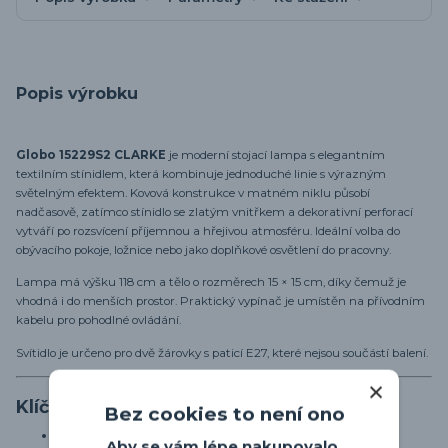
Popis výrobku
Globo 15229S2 CLARKE
je moderní stojací lampa s elegantním
textilním stínidlem, která kombinuje jednoduché linie s výrazným
světelným efektem. Kovová konstrukce v matném niklu působí
nadčasově, zatímco stínidlo se zlatým vnitřkem a dekorativní perforací
vytváří po rozsvícení příjemnou a hřejivou atmosféru. Ideální volba do
obývacího pokoje, ložnice nebo jako doplňkové osvětlení do pracovny.
Lampa má výšku 118 cm a tělo o rozměrech 15 × 15 cm, díky čemuž je
vhodná i do menších prostor. Praktický vypínač je umístěn na přívodním
kabelu pro pohodlné ovládání.
Svítidlo je určeno pro dvě žárovky s paticí E27, které nejsou součástí balení.
Klíčové vlastnosti
Bez cookies to není ono
Moderní stojací lampa
Aby se vám lépe nakupovalo,