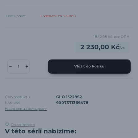
Dostupnost
K odeslání za 3-5 dnů
1 842,98 Kč
bez DPH
2 230,00 Kč
/
ks
Vložit do košíku
Číslo produktu:
GLO 15229S2
EAN kód:
9007371369478
Hlídat cenu / dostupnost
Do oblíbených
V této sérii nabízíme: