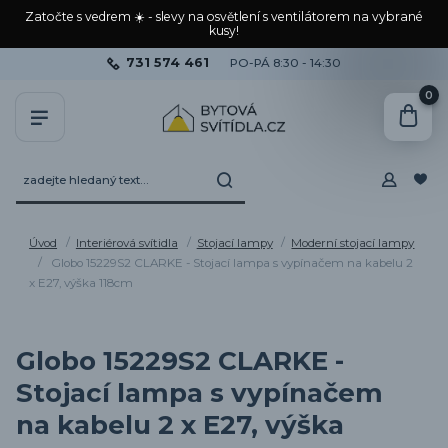
Zatočte s vedrem ☀️ - slevy na osvětlení s ventilátorem na vybrané
kusy!
731 574 461
PO-PÁ 8:30 - 14:30
0
Úvod
Interiérová svítidla
Stojací lampy
Moderní stojací lampy
Globo 15229S2 CLARKE - Stojací lampa s vypínačem na kabelu 2
x E27, výška 118cm
Globo 15229S2 CLARKE -
Stojací lampa s vypínačem
na kabelu 2 x E27, výška