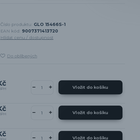
Číslo produktu:
GLO 15466S-1
EAN kód:
9007371413720
Hlídat cenu / dostupnost
Do oblíbených
Kč
Vložit do košíku
DPH
Kč
Vložit do košíku
DPH
Kč
Vložit do košíku
DPH