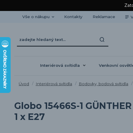
Zato
Vše o nákupu
Kontakty
Reklamace
V
Interiérová svítidla
Venkovní osvětl
Úvod
Interiérová svítidla
Bodovky, bodová svítidla
Globo 15466S-1 GÜNTHER -
1 x E27