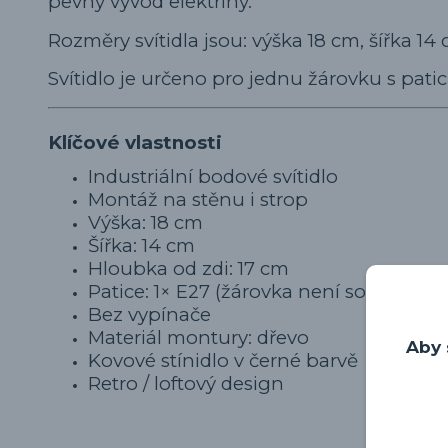
pevný vývod elektřiny.
Rozměry svítidla jsou: výška 18 cm, šířka 14
Svítidlo je určeno pro jednu žárovku s paticí
Klíčové vlastnosti
Industriální bodové svítidlo
Montáž na stěnu i strop
Výška: 18 cm
Šířka: 14 cm
Hloubka od zdi: 17 cm
Patice: 1× E27 (žárovka není součástí)
Bez vypínače
Materiál montury: dřevo
Aby 
Kovové stínidlo v černé barvě
Retro / loftový design