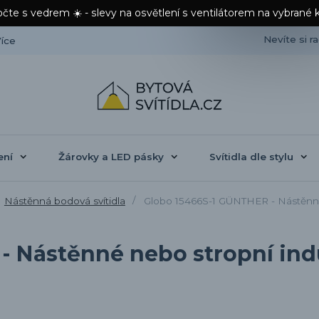
čte s vedrem ☀️ - slevy na osvětlení s ventilátorem na vybrané 
Nevíte si r
íce
ení
Žárovky a LED pásky
Svítidla dle stylu
Nástěnná bodová svítidla
Globo 15466S-1 GÜNTHER - Nástěnné n
 Nástěnné nebo stropní indu