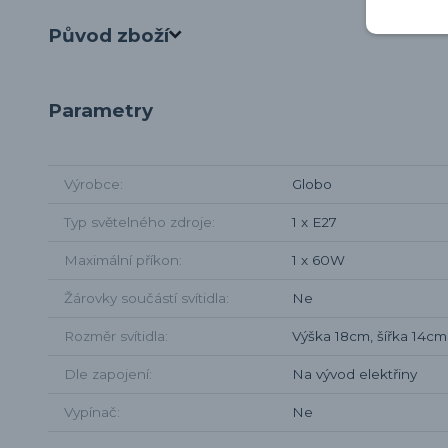
Původ zboží
Parametry
Výrobce
Globo
Typ světelného zdroje
1 x E27
Maximální příkon
1 x 60W
Žárovky součástí svítidla
Ne
Rozměr svítidla
Výška 18cm, šířka 14cm
Dle zapojení
Na vývod elektřiny
Vypínač
Ne