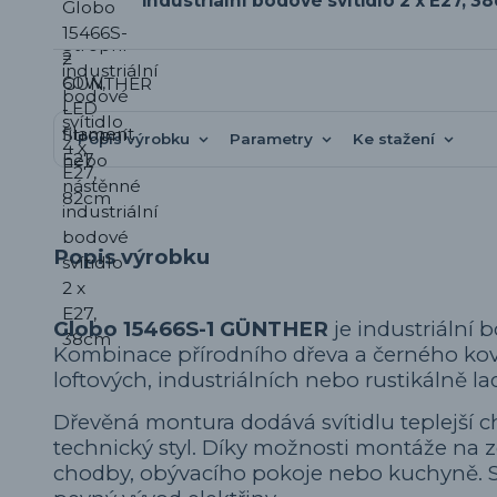
industriální bodové svítidlo 2 x E27, 3
Popis výrobku
Parametry
Ke stažení
Popis výrobku
Globo 15466S-1 GÜNTHER
je industriální b
Kombinace přírodního dřeva a černého kovov
loftových, industriálních nebo rustikálně la
Dřevěná montura dodává svítidlu teplejší c
technický styl. Díky možnosti montáže na ze
chodby, obývacího pokoje nebo kuchyně. Sví