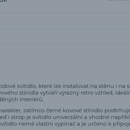
8cm
odové svítidlo, které lze instalovat na stěnu i na s
ého stínidla vytváří výrazný retro vzhled, ideál
děných interiérů.
harakter, zatímco černé kovové stínidlo podtrhuj
ď i strop je svítidlo univerzální a vhodné napřík
tidlo nemá vlastní vypínač a je určeno k připoj