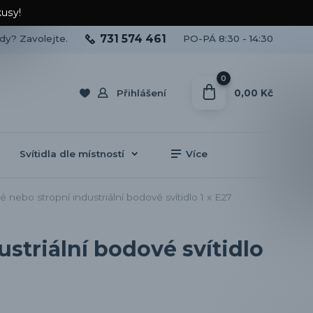
kusy!
731 574 461
ady? Zavolejte.
PO-PÁ 8:30 - 14:30
0
0,00 Kč
Přihlášení
Svítidla dle místností
Více
ebo stropní industriální bodové svítidlo 1 x E27
striální bodové svítidlo