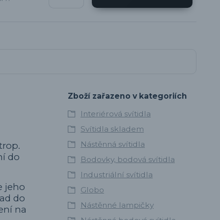
Zboží zařazeno v kategoriích
Interiérová svítidla
Svítidla skladem
Nástěnná svítidla
trop.
ní do
Bodovky, bodová svítidla
Industriální svítidla
e jeho
Globo
lad do
Nástěnné lampičky
ení na