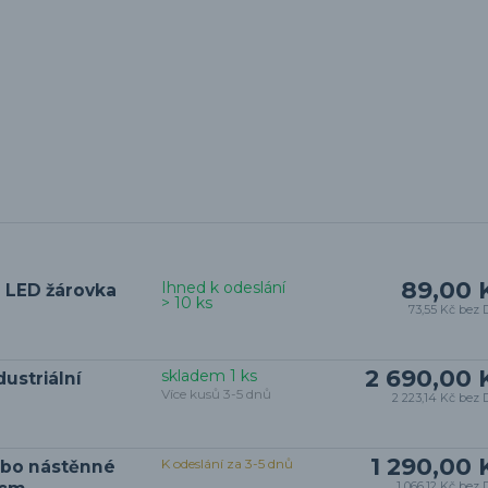
89,00 
Ihned k odeslání
 LED žárovka
> 10 ks
73,55 Kč
bez 
2 690,00 
skladem 1 ks
ustriální
Více kusů 3-5 dnů
2 223,14 Kč
bez 
1 290,00 
K odeslání za 3-5 dnů
ebo nástěnné
1 066,12 Kč
bez 