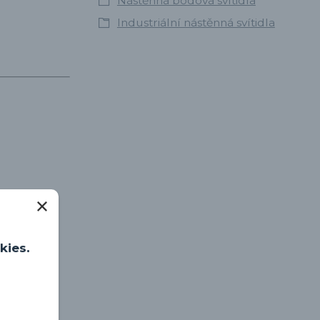
Nástěnná bodová svítidla
Industriální nástěnná svítidla
kies.