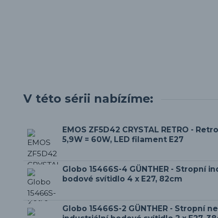
V této sérii nabízíme:
EMOS ZF5D42 CRYSTAL RETRO - Retro
5,9W = 60W, LED filament E27
Globo 15466S-4 GÜNTHER - Stropní ind
bodové svítidlo 4 x E27, 82cm
Globo 15466S-2 GÜNTHER - Stropní n