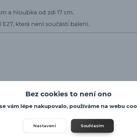
 cm a hloubka od zdi 17 cm.
 E27, která není součástí balení.
Bez cookies to není ono
se vám lépe nakupovalo, používáme na webu coo
Nastavení
Souhlasím