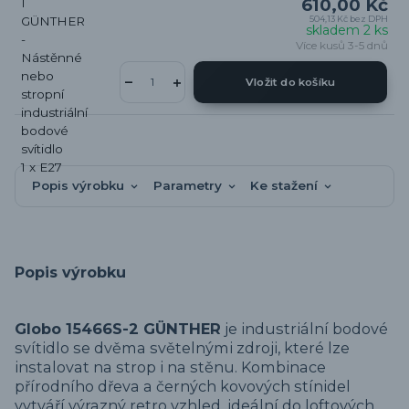
610,00 Kč
504,13 Kč
bez DPH
skladem 2 ks
Více kusů 3-5 dnů
Vložit do košíku
Popis výrobku
Parametry
Ke stažení
Popis výrobku
Globo 15466S-2 GÜNTHER
je industriální bodové
svítidlo se dvěma světelnými zdroji, které lze
instalovat na strop i na stěnu. Kombinace
přírodního dřeva a černých kovových stínidel
vytváří výrazný retro vzhled, ideální do loftových,