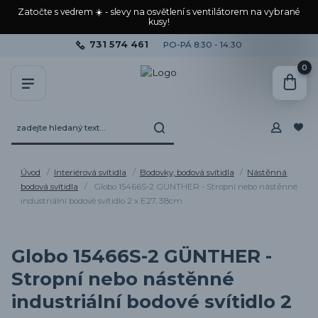
Zatočte s vedrem ☀️ - slevy na osvětlení s ventilátorem na vybrané
kusy!
731 574 461
PO-PÁ 8:30 - 14:30
0
Úvod
Interiérová svítidla
Bodovky, bodová svítidla
Nástěnná
bodová svítidla
Globo 15466S-2 GÜNTHER - Stropní nebo nástěnné
industriální bodové svítidlo 2 x E27, 38cm
Globo 15466S-2 GÜNTHER -
Stropní nebo nástěnné
industriální bodové svítidlo 2