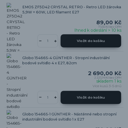
EMOS ZF5D42 CRYSTAL RETRO - Retro LED žárovka
5,9W = 60W, LED filament E27
89,00 Kč
73,55 Kč
bez DPH
Ihned k odeslání > 10 ks
Vložit do košíku
Globo 15466S-4 GÜNTHER - Stropní industriální
bodové svítidlo 4 x E27, 82cm
2 690,00 Kč
2 223,14 Kč
bez DPH
skladem 1 ks
Více kusů 3-5 dnů
Vložit do košíku
Globo 15466S-1 GÜNTHER - Nástěnné nebo stropní
industriální bodové svítidlo 1 x E27