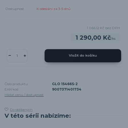
Dostupnost
K odeslání za 3-5 dnů
1 066,12 Kč
bez DPH
1 290,00 Kč
/
ks
Vložit do košíku
Číslo produktu:
GLO 15466S-2
EAN kód:
9007371401734
Hlídat cenu / dostupnost
Do oblíbených
V této sérii nabízíme: