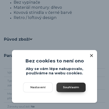
Bez vypínače
Materiál montury: dřevo
Kovová stínidla v černé barvě
Retro / loftový design
Původ zboží
Parametry
Bez cookies to není ono
Aby se vám lépe nakupovalo,
Výrobce
Globo
používáme na webu cookies.
Typ světelného
2 x E27
zdroje
Nastavení
Souhlasím
Maximální
2 x 60W
příkon
Žárovky součástí
Ne