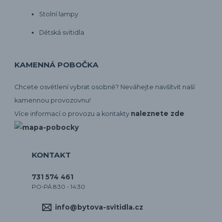
Stolní lampy
Dětská svítidla
KAMENNÁ POBOČKA
Chcete osvětlení vybrat osobně? Neváhejte navšítvit naší
kamennou provozovnu!
naleznete zde
Více informací o provozu a kontakty
KONTAKT
731 574 461
PO-PÁ 8:30 - 14:30
info@bytova-svitidla.cz