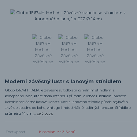
Moderní závěsný lustr s lanovým stínidlem
Globo 15674H HALIA je závěsné svítidlo s originálním stínidlem z
konopného lana, které dodá interiéru přírodní a lehce rustikální nádech.
Kombinace černé kovové konstrukce a lanového stínidla působí stylově a
skvěle zapadne do boho, vintage i industriálně laděných prostor. Stínidlo o
průměru 14 cm j...
celý popis
Dostupnost
K odeslání za 3-5 dnů