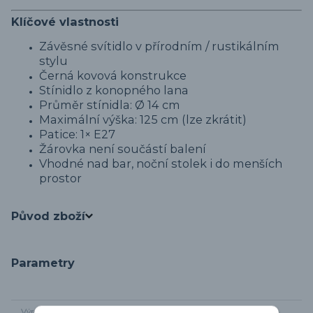
Klíčové vlastnosti
Závěsné svítidlo v přírodním / rustikálním
stylu
Černá kovová konstrukce
Stínidlo z konopného lana
Průměr stínidla: Ø 14 cm
Maximální výška: 125 cm (lze zkrátit)
Patice: 1× E27
Žárovka není součástí balení
Vhodné nad bar, noční stolek i do menších
prostor
Původ zboží
Parametry
Výrobce
Globo