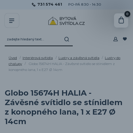
731 574 461
PO-PÁ 8:30 - 14:30
0
Úvod
Interiérová svítidla
Lustry a závěsná svítidla
Lustry do
chalupy
Globo 15674H HALIA - Závěsné svítidlo se stínidlem z
konopného lana, 1 x E27 Ø 14cm
Globo 15674H HALIA -
Závěsné svítidlo se stínidlem
z konopného lana, 1 x E27 Ø
14cm