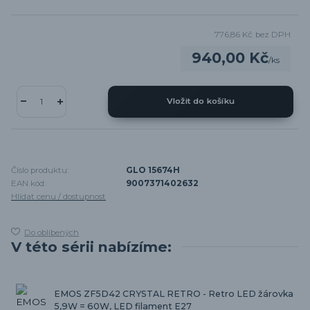
776,86 Kč
bez DPH
940,00 Kč
/
ks
Vložit do košíku
Číslo produktu:
GLO 15674H
EAN kód:
9007371402632
Hlídat cenu / dostupnost
Do oblíbených
V této sérii nabízíme:
EMOS ZF5D42 CRYSTAL RETRO - Retro LED žárovka
5,9W = 60W, LED filament E27