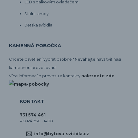
LED s dálkovým ovladačem
Stolní lampy
Dětská svítidla
KAMENNÁ POBOČKA
Chcete osvětlení vybrat osobně? Neváhejte navšítvit naší
kamennou provozovnu!
naleznete zde
Více informací o provozu a kontakty
KONTAKT
731 574 461
PO-PÁ 8:30 - 14:30
info@bytova-svitidla.cz