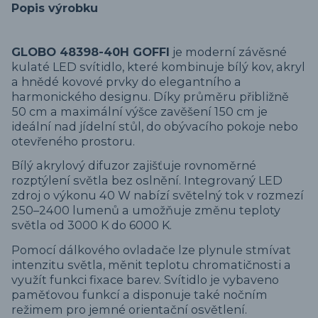
Popis výrobku
GLOBO 48398-40H GOFFI
je moderní závěsné
kulaté LED svítidlo, které kombinuje bílý kov, akryl
a hnědé kovové prvky do elegantního a
harmonického designu. Díky průměru přibližně
50 cm a maximální výšce zavěšení 150 cm je
ideální nad jídelní stůl, do obývacího pokoje nebo
otevřeného prostoru.
Bílý akrylový difuzor zajišťuje rovnoměrné
rozptýlení světla bez oslnění. Integrovaný LED
zdroj o výkonu 40 W nabízí světelný tok v rozmezí
250–2400 lumenů a umožňuje změnu teploty
světla od 3000 K do 6000 K.
Pomocí dálkového ovladače lze plynule stmívat
intenzitu světla, měnit teplotu chromatičnosti a
využít funkci fixace barev. Svítidlo je vybaveno
paměťovou funkcí a disponuje také nočním
režimem pro jemné orientační osvětlení.