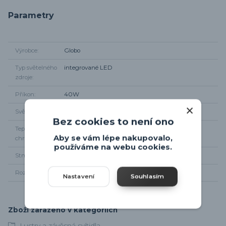
Parametry
Výrobce
Globo
Typ světelného
integrované LED
zdroje
Příkon
40W
Světelný tok
max 2400lm
Bez cookies to není ono
Teplota
3000K - 6000K
Aby se vám lépe nakupovalo,
chromatičnosti
používáme na webu cookies.
Stmívání
Dálkovým ovladačem
Rozměry
Průměr 50cm, od stropu max 150cm
Nastavení
Souhlasím
Zboží zařazeno v kategoriích
Lustry a závěsná svítidla