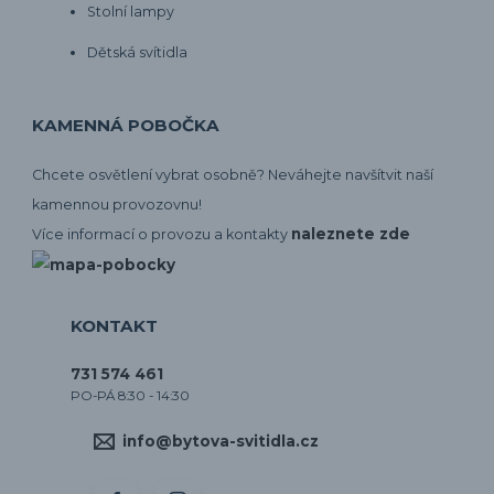
Stolní lampy
Dětská svítidla
KAMENNÁ POBOČKA
Chcete osvětlení vybrat osobně? Neváhejte navšítvit naší
kamennou provozovnu!
naleznete zde
Více informací o provozu a kontakty
KONTAKT
731 574 461
PO-PÁ 8:30 - 14:30
info@bytova-svitidla.cz