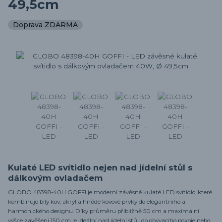
49,5cm
Doprava ZDARMA
Kulaté LED svítidlo nejen nad jídelní stůl s
dálkovým ovladačem
GLOBO 48398-40H GOFFI je moderní závěsné kulaté LED svítidlo, které
kombinuje bílý kov, akryl a hnědé kovové prvky do elegantního a
harmonického designu. Díky průměru přibližně 50 cm a maximální
výšce zavěšení 150 cm je ideální nad jídelní stůl, do obývacího pokoje nebo