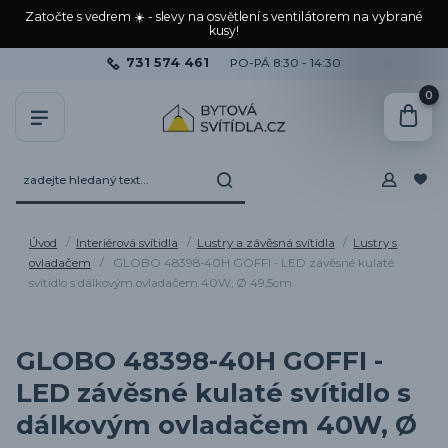
Zatočte s vedrem ☀️ - slevy na osvětlení s ventilátorem na vybrané
kusy!
731 574 461
PO-PÁ 8:30 - 14:30
0
Úvod
Interiérová svítidla
Lustry a závěsná svítidla
Lustry s
ovladačem
GLOBO 48398-40H GOFFI - LED závěsné kulaté
svítidlo s dálkovým ovladačem 40W, Ø 49,5cm
GLOBO 48398-40H GOFFI -
LED závěsné kulaté svítidlo s
dálkovým ovladačem 40W, Ø