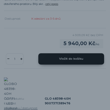
otevřeného prostoru. Bílý akr...
celý popis
Dostupnost
K odeslání za 3-5 dnů
4 909,09 Kč
bez DPH
5 940,00 Kč
/
ks
Vložit do košíku
Číslo produktu:
GLO 48398-40H
EAN kód:
9007371389476
Hlídat cenu / dostupnost