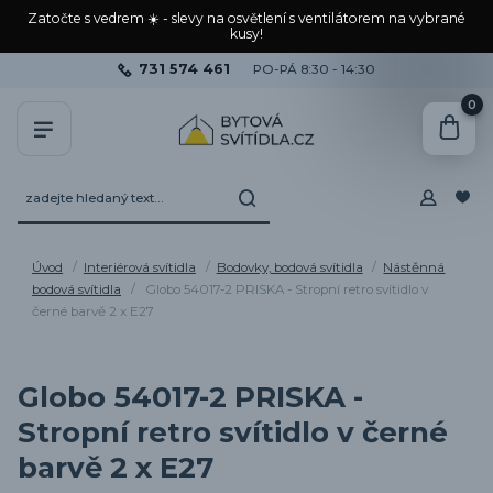
Zatočte s vedrem ☀️ - slevy na osvětlení s ventilátorem na vybrané
kusy!
731 574 461
PO-PÁ 8:30 - 14:30
0
Úvod
Interiérová svítidla
Bodovky, bodová svítidla
Nástěnná
bodová svítidla
Globo 54017-2 PRISKA - Stropní retro svítidlo v
černé barvě 2 x E27
Globo 54017-2 PRISKA -
Stropní retro svítidlo v černé
barvě 2 x E27