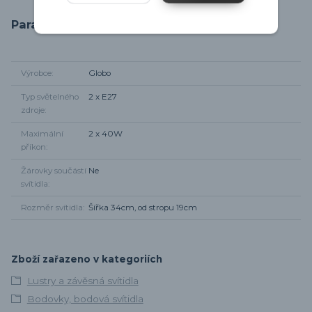
Parametry
Výrobce
Globo
Typ světelného
2 x E27
zdroje
Maximální
2 x 40W
příkon
Žárovky součástí
Ne
svítidla
Rozměr svítidla
Šířka 34cm, od stropu 19cm
Zboží zařazeno v kategoriích
Lustry a závěsná svítidla
Bodovky, bodová svítidla