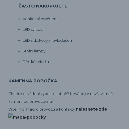
ČASTO NAKUPUJETE
Venkovní osvětlení
LED svítidla
LED s dálkovým ovladačem
Stolní lampy
Dětská svítidla
KAMENNÁ POBOČKA
Chcete osvětlení vybrat osobně? Neváhejte navšítvit naší
kamennou provozovnu!
naleznete zde
Více informací o provozu a kontakty