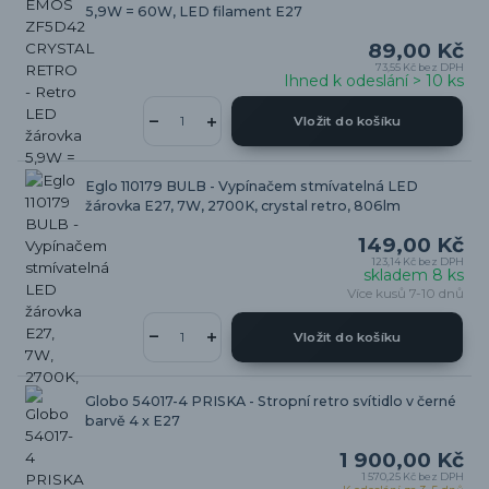
5,9W = 60W, LED filament E27
89,00 Kč
73,55 Kč
bez DPH
Ihned k odeslání > 10 ks
Vložit do košíku
Eglo 110179 BULB - Vypínačem stmívatelná LED
žárovka E27, 7W, 2700K, crystal retro, 806lm
149,00 Kč
123,14 Kč
bez DPH
skladem 8 ks
Více kusů 7-10 dnů
Vložit do košíku
Globo 54017-4 PRISKA - Stropní retro svítidlo v černé
barvě 4 x E27
1 900,00 Kč
1 570,25 Kč
bez DPH