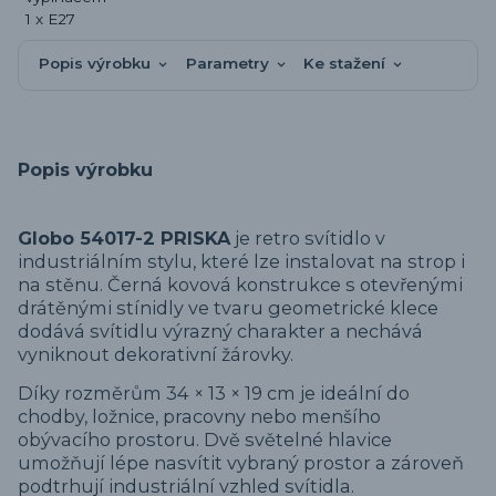
Popis výrobku
Parametry
Ke stažení
Popis výrobku
Globo 54017-2 PRISKA
je retro svítidlo v
industriálním stylu, které lze instalovat na strop i
na stěnu. Černá kovová konstrukce s otevřenými
drátěnými stínidly ve tvaru geometrické klece
dodává svítidlu výrazný charakter a nechává
vyniknout dekorativní žárovky.
Díky rozměrům 34 × 13 × 19 cm je ideální do
chodby, ložnice, pracovny nebo menšího
obývacího prostoru. Dvě světelné hlavice
umožňují lépe nasvítit vybraný prostor a zároveň
podtrhují industriální vzhled svítidla.