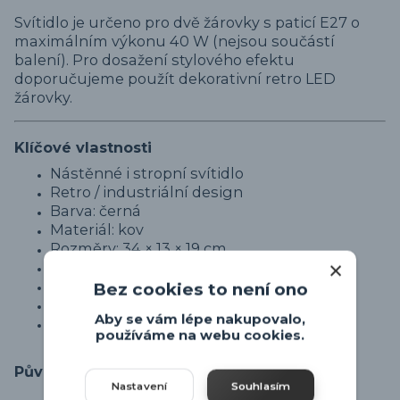
Svítidlo je určeno pro dvě žárovky s paticí E27 o
maximálním výkonu 40 W (nejsou součástí
balení). Pro dosažení stylového efektu
doporučujeme použít dekorativní retro LED
žárovky.
Klíčové vlastnosti
Nástěnné i stropní svítidlo
Retro / industriální design
Barva: černá
Materiál: kov
Rozměry: 34 × 13 × 19 cm
Patice: 2× E27
Max. výkon: 2× 40 W
Bez cookies to není ono
Žárovky nejsou součástí balení
Aby se vám lépe nakupovalo,
Ideální do chodby, ložnice nebo pracovny
používáme na webu cookies.
Původ zboží
Nastavení
Souhlasím