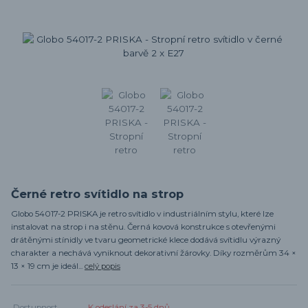
Černé retro svítidlo na strop
Globo 54017-2 PRISKA je retro svítidlo v industriálním stylu, které lze
instalovat na strop i na stěnu. Černá kovová konstrukce s otevřenými
drátěnými stínidly ve tvaru geometrické klece dodává svítidlu výrazný
charakter a nechává vyniknout dekorativní žárovky. Díky rozměrům 34 ×
13 × 19 cm je ideál...
celý popis
Dostupnost
K odeslání za 3-5 dnů