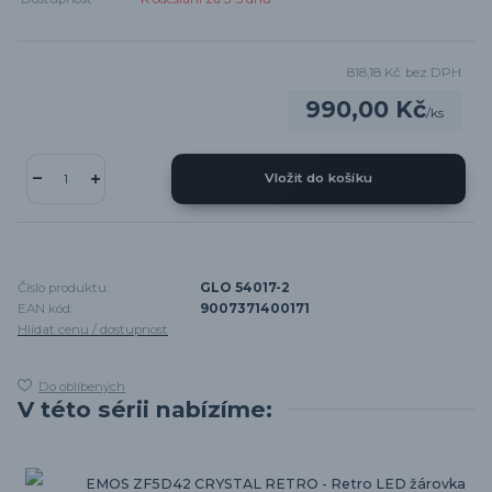
818,18 Kč
bez DPH
990,00 Kč
/
ks
Vložit do košíku
Číslo produktu:
GLO 54017-2
EAN kód:
9007371400171
Hlídat cenu / dostupnost
Do oblíbených
V této sérii nabízíme:
EMOS ZF5D42 CRYSTAL RETRO - Retro LED žárovka