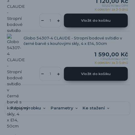
1 120,00 Kč
925,62 Kč
bez DPH
K odeslání za 3-5 dnů
Vložit do košíku
Globo 54307-4 CLAUDE - Stropní bodové svítidlo v
černé barvě s kouřovými skly, 4 x E14, 50cm
1 590,00 Kč
1 314,05 Kč
bez DPH
K odeslání za 3-5 dnů
Vložit do košíku
Popis výrobku
Parametry
Ke stažení