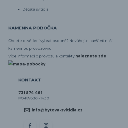
Dětská svítidla
KAMENNÁ POBOČKA
Chcete osvětlení vybrat osobně? Neváhejte navšítvit naší
kamennou provozovnu!
naleznete zde
Více informací o provozu a kontakty
KONTAKT
731 574 461
PO-PÁ 8:30 - 14:30
info@bytova-svitidla.cz