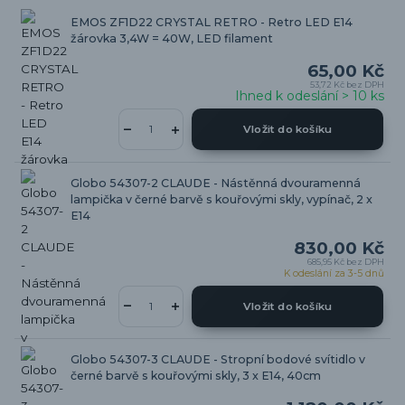
EMOS ZF1D22 CRYSTAL RETRO - Retro LED E14
žárovka 3,4W = 40W, LED filament
65,00 Kč
53,72 Kč
bez DPH
Ihned k odeslání > 10 ks
Vložit do košíku
Globo 54307-2 CLAUDE - Nástěnná dvouramenná
lampička v černé barvě s kouřovými skly, vypínač, 2 x
E14
830,00 Kč
685,95 Kč
bez DPH
K odeslání za 3-5 dnů
Vložit do košíku
Globo 54307-3 CLAUDE - Stropní bodové svítidlo v
černé barvě s kouřovými skly, 3 x E14, 40cm