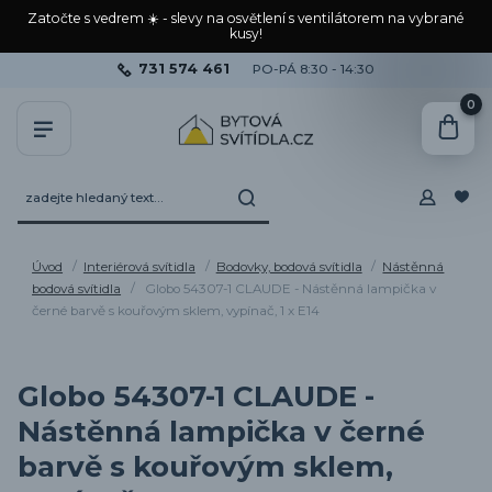
Zatočte s vedrem ☀️ - slevy na osvětlení s ventilátorem na vybrané
kusy!
731 574 461
PO-PÁ 8:30 - 14:30
0
Úvod
Interiérová svítidla
Bodovky, bodová svítidla
Nástěnná
bodová svítidla
Globo 54307-1 CLAUDE - Nástěnná lampička v
černé barvě s kouřovým sklem, vypínač, 1 x E14
Globo 54307-1 CLAUDE -
Nástěnná lampička v černé
barvě s kouřovým sklem,