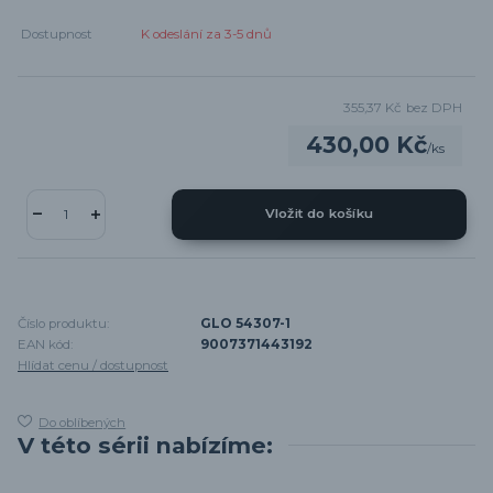
Dostupnost
K odeslání za 3-5 dnů
355,37 Kč
bez DPH
430,00 Kč
/
ks
Vložit do košíku
Číslo produktu:
GLO 54307-1
EAN kód:
9007371443192
Hlídat cenu / dostupnost
Do oblíbených
V této sérii nabízíme: