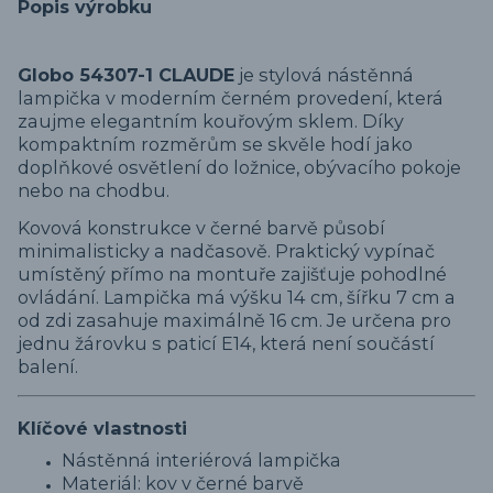
Popis výrobku
Globo 54307-1 CLAUDE
je stylová nástěnná
lampička v moderním černém provedení, která
zaujme elegantním kouřovým sklem. Díky
kompaktním rozměrům se skvěle hodí jako
doplňkové osvětlení do ložnice, obývacího pokoje
nebo na chodbu.
Kovová konstrukce v černé barvě působí
minimalisticky a nadčasově. Praktický vypínač
umístěný přímo na montuře zajišťuje pohodlné
ovládání. Lampička má výšku 14 cm, šířku 7 cm a
od zdi zasahuje maximálně 16 cm. Je určena pro
jednu žárovku s paticí E14, která není součástí
balení.
Klíčové vlastnosti
Nástěnná interiérová lampička
Materiál: kov v černé barvě