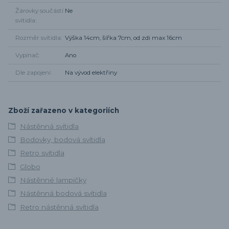
Žárovky součástí
Ne
svítidla
Rozměr svítidla
Výška 14cm, šířka 7cm, od zdi max 16cm
Vypínač
Ano
Dle zapojení
Na vývod elektřiny
Zboží zařazeno v kategoriích
Nástěnná svítidla
Bodovky, bodová svítidla
Retro svítidla
Globo
Nástěnné lampičky
Nástěnná bodová svítidla
Retro nástěnná svítidla