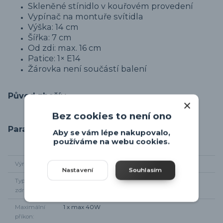
Skleněné stínidlo v kouřovém provedení
Vypínač na montuře svítidla
Výška: 14 cm
Šířka: 7 cm
Od zdi: max. 16 cm
Patice: 1× E14
Žárovka není součástí balení
Původ zboží
Bez cookies to není ono
Parametry
Aby se vám lépe nakupovalo,
používáme na webu cookies.
Výrobce
Globo
Nastavení
Souhlasím
Typ světelného
1 x E14
zdroje
Maximální
1 x max 40W
příkon