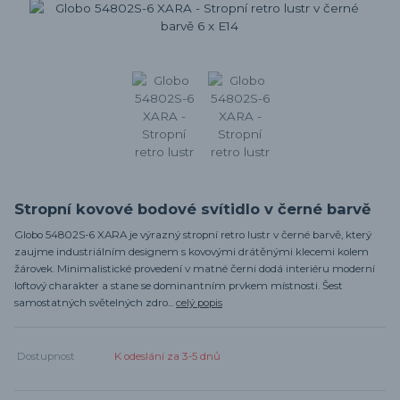
Stropní kovové bodové svítidlo v černé barvě
Globo 54802S-6 XARA je výrazný stropní retro lustr v černé barvě, který
zaujme industriálním designem s kovovými drátěnými klecemi kolem
žárovek. Minimalistické provedení v matné černi dodá interiéru moderní
loftový charakter a stane se dominantním prvkem místnosti. Šest
samostatných světelných zdro...
celý popis
Dostupnost
K odeslání za 3-5 dnů