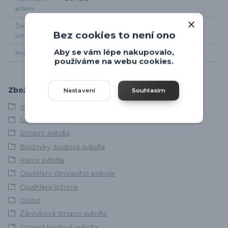
příkon
Žárovky součástí
Ne
Bez cookies to není ono
svítidla
Aby se vám lépe nakupovalo,
Rozměr svítidla
průměr 63cm, od stropu 18cm
používáme na webu cookies.
Zboží zařazeno v kategoriích
Nastavení
Souhlasím
Interiérová svítidla
Svítidla skladem
Stropní svítidla
Bodovky, bodová svítidla
Retro svítidla
Osvětlení obývacího pokoje
Osvětlení ložnice
Globo
Žárovková stropní svítidla
Stropní bodová svítidla