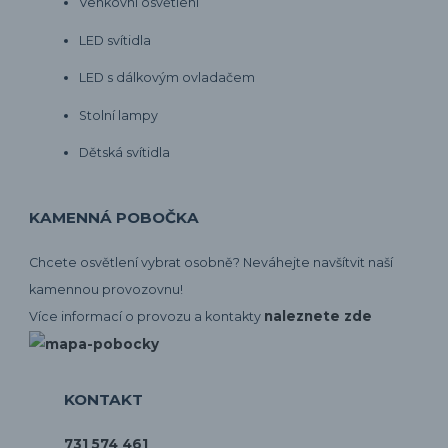
Venkovní osvětlení
LED svítidla
LED s dálkovým ovladačem
Stolní lampy
Dětská svítidla
KAMENNÁ POBOČKA
Chcete osvětlení vybrat osobně? Neváhejte navšítvit naší
kamennou provozovnu!
naleznete zde
Více informací o provozu a kontakty
KONTAKT
731 574 461