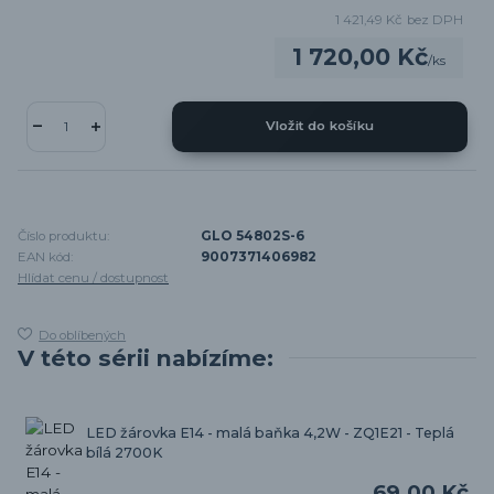
1 421,49 Kč
bez DPH
1 720,00 Kč
/
ks
Vložit do košíku
Číslo produktu:
GLO 54802S-6
EAN kód:
9007371406982
Hlídat cenu / dostupnost
Do oblíbených
V této sérii nabízíme:
LED žárovka E14 - malá baňka 4,2W - ZQ1E21 - Teplá
bílá 2700K
69,00 Kč