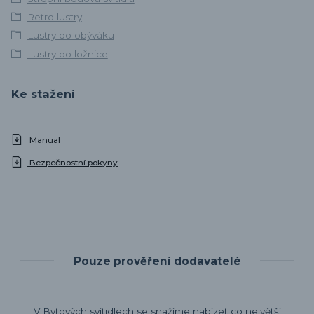
Retro lustry
Lustry do obýváku
Lustry do ložnice
Ke stažení
Manual
Bezpečnostní pokyny
Pouze prověření dodavatelé
V Bytových svítidlech se snažíme nabízet co největší