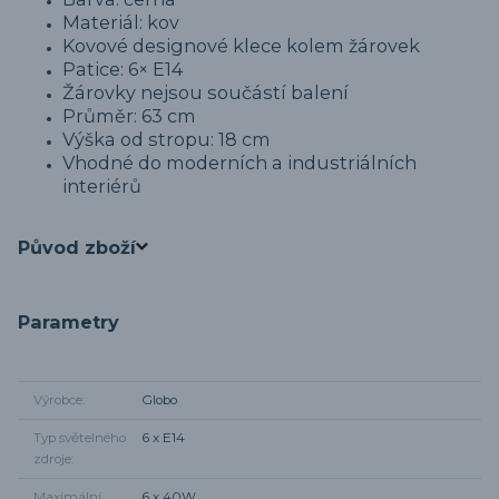
Materiál: kov
Kovové designové klece kolem žárovek
Patice: 6× E14
Žárovky nejsou součástí balení
Průměr: 63 cm
Výška od stropu: 18 cm
Vhodné do moderních a industriálních
interiérů
Původ zboží
Parametry
Výrobce
Globo
Typ světelného
6 x E14
zdroje
Maximální
6 x 40W