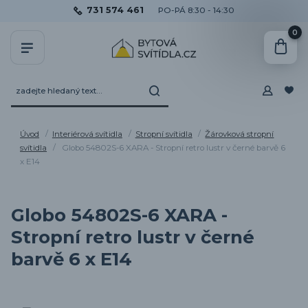
731 574 461
PO-PÁ 8:30 - 14:30
0
Úvod
Interiérová svítidla
Stropní svítidla
Žárovková stropní
svítidla
Globo 54802S-6 XARA - Stropní retro lustr v černé barvě 6
x E14
Globo 54802S-6 XARA -
Stropní retro lustr v černé
barvě 6 x E14