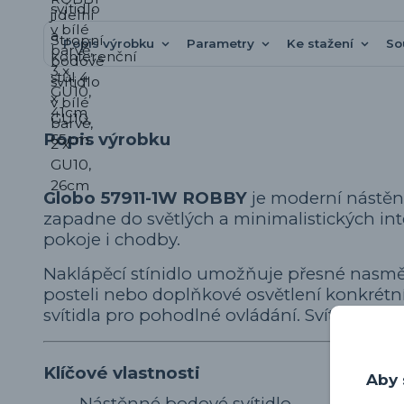
Popis výrobku
Parametry
Ke stažení
So
Popis výrobku
Globo 57911-1W ROBBY
je moderní nástěnn
zapadne do světlých a minimalistických int
pokoje i chodby.
Naklápěcí stínidlo umožňuje přesné nasměro
posteli nebo doplňkové osvětlení konkrétní 
svítidla pro pohodlné ovládání. Svítidlo je 
Klíčové vlastnosti
Aby 
Nástěnné bodové svítidlo