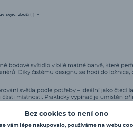
uvisející zboží
1
é bodové svítidlo v bílé matné barvě, které per
eriérů. Díky čistému designu se hodí do ložnice,
vání světla podle potřeby – ideální jako čtecí 
části místnosti. Praktický vypínač je umístěn př
určeno pro žárovku s paticí GU10, která není součás
Bez cookies to není ono
se vám lépe nakupovalo, používáme na webu coo