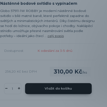
Nástěnné bodové svítidlo s vypínačem
Globo 57911-1W ROBBY je moderní nástěnné bodové
svítidlo v bílé matné barvě, které perfektně zapadne do
světlých a minimalistických interiérů. Díky čistému designu
se hodí do ložnice, obývacího pokoje i chodby. Naklápěcí
stínidlo umožňuje přesné nasměrování světla podle
potřeby – ideální jako čtecí ...
celý popis
Dostupnost
K odeslání za 3-5 dnů
310,00 Kč
256,20 Kč
bez DPH
/
ks
Vložit do košíku