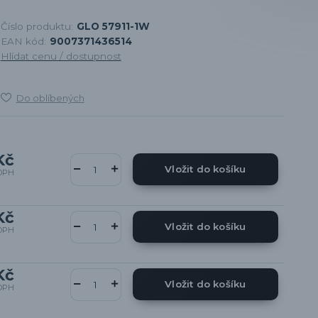
Číslo produktu:
GLO 57911-1W
EAN kód:
9007371436514
Hlídat cenu / dostupnost
Do oblíbených
Kč
Vložit do košíku
DPH
Kč
Vložit do košíku
DPH
Kč
Vložit do košíku
DPH