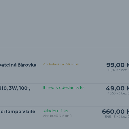
99,00 
K odeslání za 7-10 dnů
vatelná žárovka
81,82 Kč
bez 
49,00 
Ihned k odeslání 3 ks
10, 3W, 100°,
40,50 Kč
bez 
660,00 
skladem 1 ks
í lampa v bílé
Více kusů 3-5 dnů
545,45 Kč
bez 