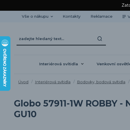
Zato
Vše o nákupu
Kontakty
Reklamace
V
Interiérová svítidla
Venkovní osvětl
Úvod
Interiérová svítidla
Bodovky, bodová svítidla
Globo 57911-1W ROBBY - N
GU10