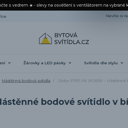
čte s vedrem ☀️ - slevy na osvětlení s ventilátorem na vybrané 
Nevíte si r
íce
ení
Žárovky a LED pásky
Svítidla dle stylu
Nástěnná bodová svítidla
Globo 57911-1W ROBBY - Nástěnné bod
ástěnné bodové svítidlo v bí