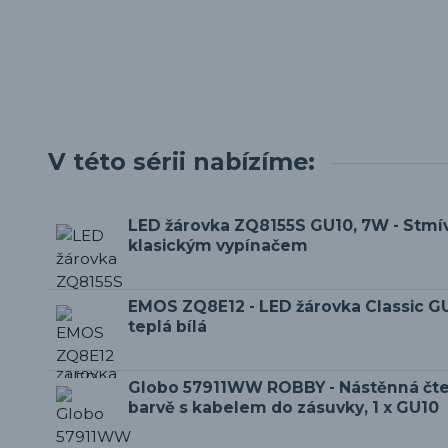
V této sérii nabízíme:
LED žárovka ZQ8155S GU10, 7W - Stmí
klasickým vypínačem
EMOS ZQ8E12 - LED žárovka Classic GU
teplá bílá
Globo 57911WW ROBBY - Nástěnná čtec
barvě s kabelem do zásuvky, 1 x GU10