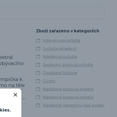
Zboží zařazeno v kategoriích
Interiérová svítidla
Svítidla skladem
Nástěnná svítidla
fektně
 obývacího
Bodovky, bodová svítidla
Osvětlení ložnice
lampička k
Globo
ímo na těle
Nástěnná bodová svítidla
tí balení.
Nástěnná bodová svítidla
Nástěnné lampičky nad postel
kies.