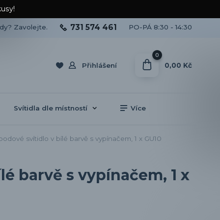
kusy!
731 574 461
ady? Zavolejte.
PO-PÁ 8:30 - 14:30
0
0,00 Kč
Přihlášení
Svítidla dle místností
Více
ové svítidlo v bílé barvě s vypínačem, 1 x GU10
lé barvě s vypínačem, 1 x