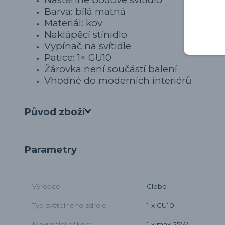
Barva: bílá matná
Materiál: kov
Naklápěcí stínidlo
Vypínač na svítidle
Patice: 1× GU10
Žárovka není součástí balení
Vhodné do moderních interiérů
Původ zboží
Parametry
Výrobce
Globo
Typ světelného zdroje
1 x GU10
Maximální příkon
1 x max 25W