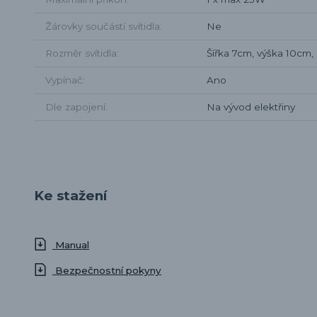
Žárovky součástí svítidla
Ne
Rozměr svítidla
Šířka 7cm, výška 10cm,
Vypínač
Ano
Dle zapojení
Na vývod elektřiny
Ke stažení
Manual
Bezpečnostní pokyny