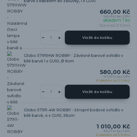
barvě s kabelem do zásuvky, 1 x GU10
660,00 Kč
545,45 Kč
bez DPH
skladem 1 ks
Více kusů 3-5 dnů
Vložit do košíku
Globo 57911HW ROBBY - Závěsné barové svítidlo v
bílé barvě 1 x GU10, Ø 6cm
580,00 Kč
479,34 Kč
bez DPH
K odeslání za 3-5 dnů
Vložit do košíku
Globo 57911-4W ROBBY - Stropní bodové svítidlo v
bílé barvě, 4 x GU10, 56cm
1 010,00 Kč
834,71 Kč
bez DPH
K odeslání za 3-5 dnů