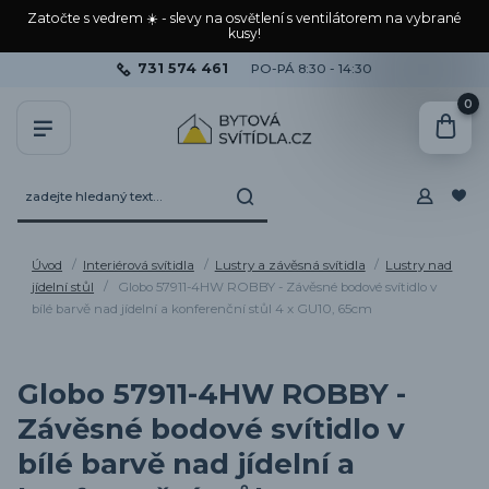
Zatočte s vedrem ☀️ - slevy na osvětlení s ventilátorem na vybrané
kusy!
731 574 461
PO-PÁ 8:30 - 14:30
0
Úvod
Interiérová svítidla
Lustry a závěsná svítidla
Lustry nad
jídelní stůl
Globo 57911-4HW ROBBY - Závěsné bodové svítidlo v
bílé barvě nad jídelní a konferenční stůl 4 x GU10, 65cm
Globo 57911-4HW ROBBY -
Závěsné bodové svítidlo v
bílé barvě nad jídelní a