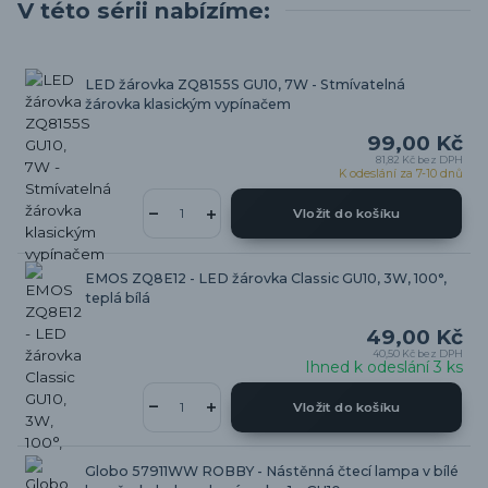
V této sérii nabízíme:
LED žárovka ZQ8155S GU10, 7W - Stmívatelná
žárovka klasickým vypínačem
99,00 Kč
81,82 Kč
bez DPH
K odeslání za 7-10 dnů
Vložit do košíku
EMOS ZQ8E12 - LED žárovka Classic GU10, 3W, 100°,
teplá bílá
49,00 Kč
40,50 Kč
bez DPH
Ihned k odeslání 3 ks
Vložit do košíku
Globo 57911WW ROBBY - Nástěnná čtecí lampa v bílé