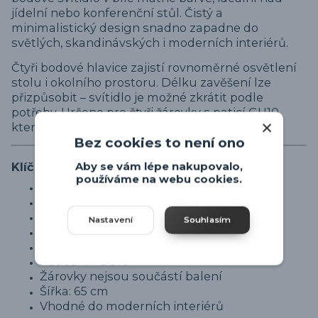
jídelní nebo konferenční stůl. Čistý a
minimalistický design snadno zapadne do
světlých, skandinávských i moderních interiérů.
Čtyři bodové hlavice zajistí rovnoměrné osvětlení
stolu i okolního prostoru. Délku zavěšení lze
přizpůsobit – svítidlo je možné zkrátit podle
potřeby. Určeno pro čtyři žárovky s paticí GU10,
které nejsou součástí balení.
Bez cookies to není ono
Klíčové vlastnosti
Aby se vám lépe nakupovalo,
používáme na webu cookies.
Závěsné bodové svítidlo
Barva: bílá matná
Materiál: kov
Nastavení
Souhlasím
Vhodné nad jídelní a konferenční stůl
Možnost zkrácení délky zavěšení
Patice: 4× GU10
Žárovky nejsou součástí balení
Šířka: 65 cm
Vhodné do moderních interiérů