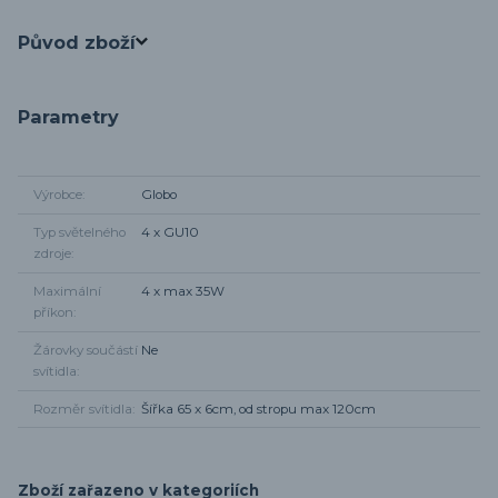
Původ zboží
Parametry
Výrobce
Globo
Typ světelného
4 x GU10
zdroje
Maximální
4 x max 35W
příkon
Žárovky součástí
Ne
svítidla
Rozměr svítidla
Šířka 65 x 6cm, od stropu max 120cm
Zboží zařazeno v kategoriích