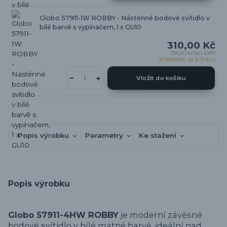
Globo 57911-1W ROBBY - Nástěnné bodové svítidlo v
bílé barvě s vypínačem, 1 x GU10
310,00 Kč
256,20 Kč
bez DPH
K odeslání za 3-5 dnů
Vložit do košíku
Popis výrobku
Parametry
Ke stažení
Popis výrobku
Globo 57911-4HW ROBBY
je moderní závěsné
bodové svítidlo v bílé matné barvě, ideální nad