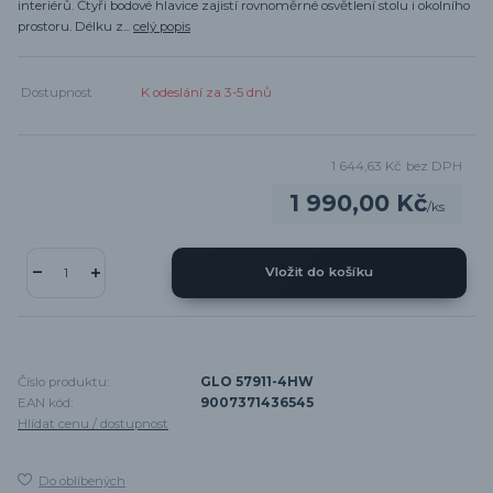
interiérů. Čtyři bodové hlavice zajistí rovnoměrné osvětlení stolu i okolního
prostoru. Délku z...
celý popis
Dostupnost
K odeslání za 3-5 dnů
1 644,63 Kč
bez DPH
1 990,00 Kč
/
ks
Vložit do košíku
Číslo produktu:
GLO 57911-4HW
EAN kód:
9007371436545
Hlídat cenu / dostupnost
Do oblíbených