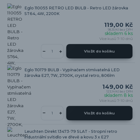
Eglo 110055 RETRO LED BULB - Retro LED žárovka
ST64, 4W, 2200K
119,00 Kč
98,35 Kč
bez DPH
skladem 6 ks
Více kusů 7-10 dnů
Vložit do košíku
Eglo 110179 BULB - Vypínačem stmívatelná LED
žárovka E27, 7W, 2700K, crystal retro, 806lm
149,00 Kč
123,14 Kč
bez DPH
skladem 8 ks
Více kusů 7-10 dnů
Vložit do košíku
Leuchten Direkt 13473-79 SLAT - Stropní retro
industriální svítidlo ve dřevě a kovu 3 x E27