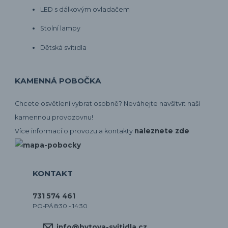
LED s dálkovým ovladačem
Stolní lampy
Dětská svítidla
KAMENNÁ POBOČKA
Chcete osvětlení vybrat osobně? Neváhejte navšítvit naší
kamennou provozovnu!
naleznete zde
Více informací o provozu a kontakty
KONTAKT
731 574 461
PO-PÁ 8:30 - 14:30
info@bytova-svitidla.cz