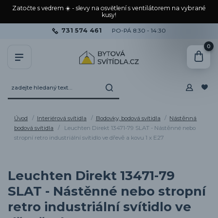
Zatočte s vedrem ☀️ - slevy na osvětlení s ventilátorem na vybrané
kusy!
731 574 461
PO-PÁ 8:30 - 14:30
0
Úvod
Interiérová svítidla
Bodovky, bodová svítidla
Nástěnná
bodová svítidla
Leuchten Direkt 13471-79 SLAT - Nástěnné nebo
stropní retro industriální svítidlo ve dřevě a kovu 1 x E27
Leuchten Direkt 13471-79
SLAT - Nástěnné nebo stropní
retro industriální svítidlo ve