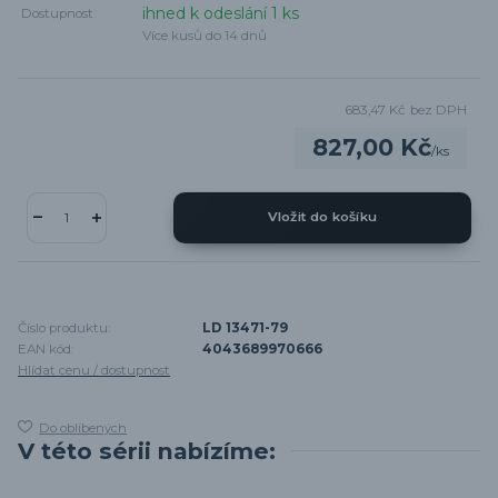
ihned k odeslání 1 ks
Dostupnost
Více kusů do 14 dnů
683,47 Kč
bez DPH
827,00 Kč
/
ks
Vložit do košíku
Číslo produktu:
LD 13471-79
EAN kód:
4043689970666
Hlídat cenu / dostupnost
Do oblíbených
V této sérii nabízíme: