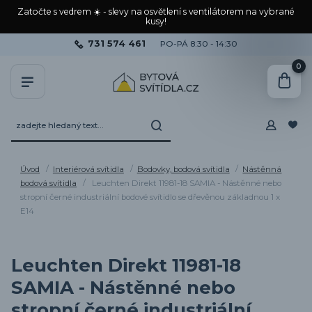
Zatočte s vedrem ☀️ - slevy na osvětlení s ventilátorem na vybrané
kusy!
731 574 461
PO-PÁ 8:30 - 14:30
0
Úvod
Interiérová svítidla
Bodovky, bodová svítidla
Nástěnná
bodová svítidla
Leuchten Direkt 11981-18 SAMIA - Nástěnné nebo
stropní černé industriální bodové svítidlo se dřevěnou základnou 1 x
E14
Leuchten Direkt 11981-18
SAMIA - Nástěnné nebo
stropní černé industriální