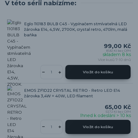
V této sérii nabízíme:
Eglo 110183 BULB C45 - Vypínačem stmívatelná LED
žárovka E14, 4,5W, 2700K, crystal retro, 470lm, malá
baňka
99,00 Kč
81,82 Kč
bez DPH
skladem 8 ks
Více kusů 7-10 dnů
Vložit do košíku
EMOS ZF1D22 CRYSTAL RETRO - Retro LED E14
žárovka 3,4W = 40W, LED filament
65,00 Kč
53,72 Kč
bez DPH
Ihned k odeslání > 10 ks
Vložit do košíku