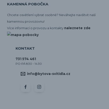
KAMENNÁ POBOČKA
Chcete osvětlení vybrat osobně? Neváhejte navšítvit naší
kamennou provozovnu!
naleznete zde
Více informací o provozu a kontakty
KONTAKT
731 574 461
PO-PÁ 8:30 - 14:30
info@bytova-svitidla.cz