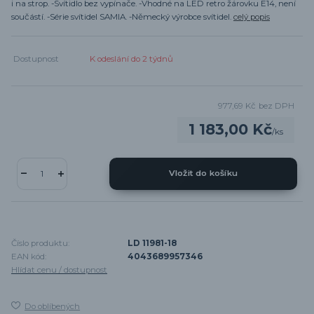
i na strop. -Svítidlo bez vypínače. -Vhodné na LED retro žárovku E14, není
součástí. -Série svítidel SAMIA. -Německý výrobce svítidel.
celý popis
Dostupnost
K odeslání do 2 týdnů
977,69 Kč
bez DPH
1 183,00 Kč
/
ks
Vložit do košíku
Číslo produktu:
LD 11981-18
EAN kód:
4043689957346
Hlídat cenu / dostupnost
Do oblíbených