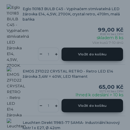
Eglo 110183 BULB C45 - Vypínačem stmívatelná LED
žárovka E14, 4,5W, 2700K, crystal retro, 470lm, malá
baňka
99,00 Kč
81,82 Kč
bez DPH
skladem 8 ks
Více kusů 7-10 dnů
Vložit do košíku
EMOS ZF1D22 CRYSTAL RETRO - Retro LED E14
žárovka 3,4W = 40W, LED filament
65,00 Kč
53,72 Kč
bez DPH
Ihned k odeslání > 10 ks
Vložit do košíku
Leuchten Direkt 11985-77 SAMIA- Industriální kovový
lustr 1 x E27, Ø 42cm