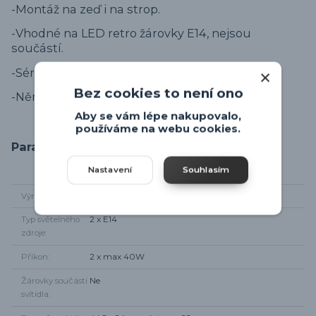
-Montáž na zeď i na strop.
-Vhodné na LED retro žárovky E14, nejsou
součástí.
-Série svítidel
SAMIA
.
Bez cookies to není ono
-Německý výrobce svítidel.
Aby se vám lépe nakupovalo,
používáme na webu cookies.
Parametry
Nastavení
Souhlasím
Výrobce
Leuchten Direkt
Typ světelného
2 x E14
zdroje
Příkon
2 x max 40W
Žárovky součástí
Ne
svítidla