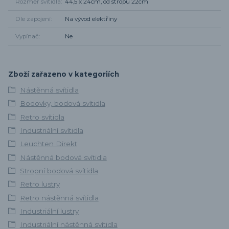
Rozměr svítidla
44,5 x 24cm, od stropu 22cm
Dle zapojení
Na vývod elektřiny
Vypínač
Ne
Zboží zařazeno v kategoriích
Nástěnná svítidla
Bodovky, bodová svítidla
Retro svítidla
Industriální svítidla
Leuchten Direkt
Nástěnná bodová svítidla
Stropní bodová svítidla
Retro lustry
Retro nástěnná svítidla
Industriální lustry
Industriální nástěnná svítidla