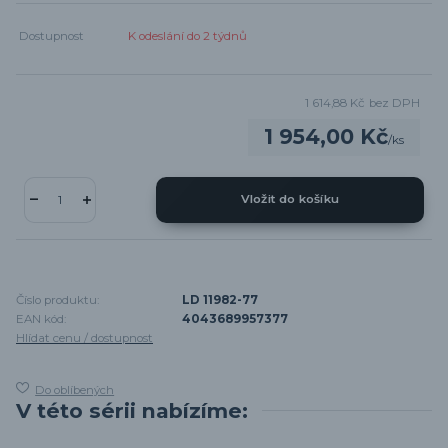
Dostupnost
K odeslání do 2 týdnů
1 614,88 Kč
bez DPH
1 954,00 Kč
/
ks
Vložit do košíku
Číslo produktu:
LD 11982-77
EAN kód:
4043689957377
Hlídat cenu / dostupnost
Do oblíbených
V této sérii nabízíme: