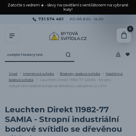
Zatočte s vedrem ☀️ - slevy na osvětlení s ventilátorem na vybrané
kusy!
731 574 461
PO-PÁ 8:30 - 14:30
0
Úvod
Interiérová svítidla
Bodovky, bodová svítidla
Nástěnná
bodová svítidla
Leuchten Direkt 11982-77 SAMIA - Stropní
industriální bodové svítidlo se dřevěnou základnou 2 x E14
Leuchten Direkt 11982-77
SAMIA - Stropní industriální
bodové svítidlo se dřevěnou