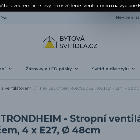
čte s vedrem ☀️ - slevy na osvětlení s ventilátorem na vybrané 
Nevíte si r
íce
ení
Žárovky a LED pásky
Svítidla dle stylu
 s ventilátorem
Trio Leuchten R61095032 TRONDHEIM - Stropní v
TRONDHEIM - Stropní ventilát
čem, 4 x E27, Ø 48cm