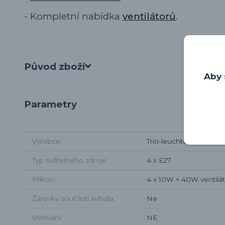
- Kompletní nabídka
ventilátorů
.
Původ zboží
Aby 
Parametry
Výrobce
Trio-leuchten
Typ světelného zdroje
4 x E27
Příkon
4 x 10W + 40W ventilá
Žárovky součástí svítidla
Ne
Stmívání
NE