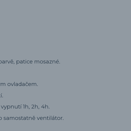
é barvě, patice mosazné.
ovým ovladačem.
í.
ypnutí 1h, 2h, 4h.
 samostatně ventilátor.