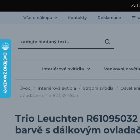
Zato
Vše o nákupu
Kontakty
Reklamace
V
Interiérová svítidla
Venkovní osvětl
Úvod
Interiérová svítidla
Stropní svítidla
Osvětlení
ovladačem, 4 x E27, Ø 48cm
Trio Leuchten R61095032 
barvě s dálkovým ovlada