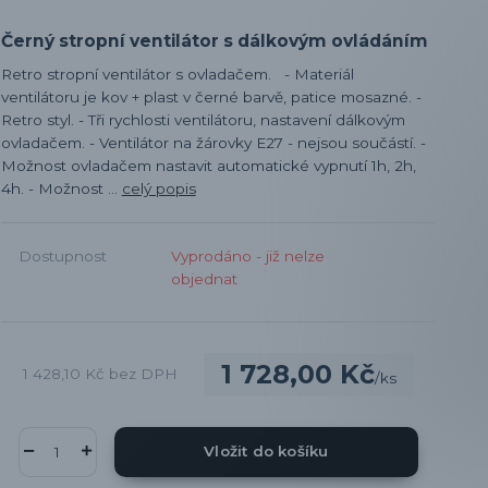
Černý stropní ventilátor s dálkovým ovládáním
Retro stropní ventilátor s ovladačem. - Materiál
ventilátoru je kov + plast v černé barvě, patice mosazné. -
Retro styl. - Tři rychlosti ventilátoru, nastavení dálkovým
ovladačem. - Ventilátor na žárovky E27 - nejsou součástí. -
Možnost ovladačem nastavit automatické vypnutí 1h, 2h,
4h. - Možnost ...
celý popis
Dostupnost
Vyprodáno - již nelze
objednat
1 728,00 Kč
1 428,10 Kč
bez DPH
/
ks
Vložit do košíku