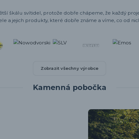
ětší škálu svítidel, protože dobře chápeme, že každý projek
ele a jejich produkty, které dobře známe a víme, co od nic
Zobrazit všechny výrobce
Kamenná pobočka