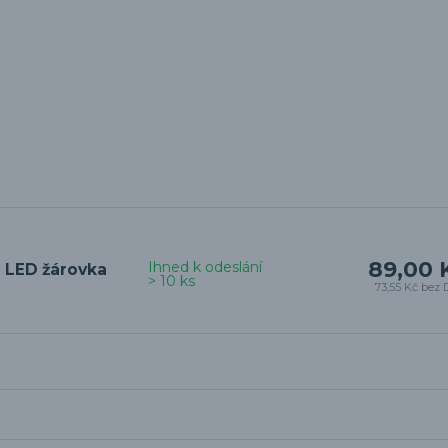
89,00 
Ihned k odeslání
 LED žárovka
> 10 ks
73,55 Kč
bez 