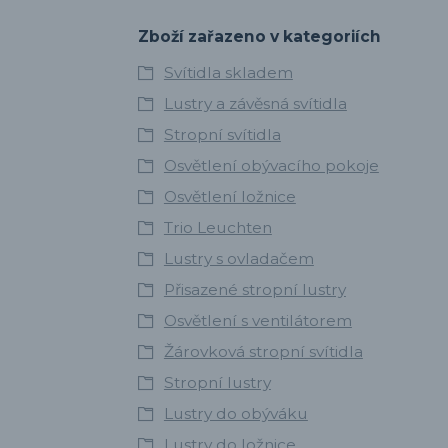
Zboží zařazeno v kategoriích
Svítidla skladem
Lustry a závěsná svítidla
Stropní svítidla
Osvětlení obývacího pokoje
Osvětlení ložnice
Trio Leuchten
Lustry s ovladačem
Přisazené stropní lustry
Osvětlení s ventilátorem
Žárovková stropní svítidla
Stropní lustry
Lustry do obýváku
Lustry do ložnice