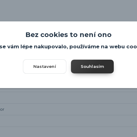
Bez cookies to není ono
se vám lépe nakupovalo, používáme na webu coo
Nastavení
Souhlasím
tor