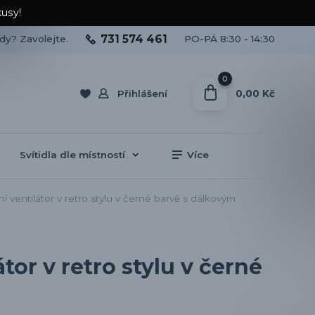
kusy!
731 574 461
ady? Zavolejte.
PO-PÁ 8:30 - 14:30
0
0,00 Kč
Přihlášení
Svítidla dle místností
Více
entilátor v retro stylu v černé barvě s dálkovým
or v retro stylu v černé