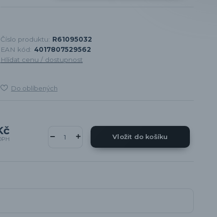
Číslo produktu:
R61095032
EAN kód:
4017807529562
Hlídat cenu / dostupnost
Do oblíbených
Kč
Vložit do košíku
DPH