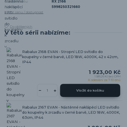
Číslo produktu:
RX 2166
EAN kód:
5998250321660
Hlídat cenu / dostupnost
Do oblíbených
V této sérii nabízíme:
Rabalux 2168 EVAN - Stropní LED svítidlo do
koupelny v černé barvě, LED 18W, 4000K, 42 x 42cm,
IP44
1 923,00 Kč
1 589,26 Kč
bez DPH
K odeslání za 7-10 dnů
Vložit do košíku
Rabalux 2167 EVAN - Nástěnné naklápěcí LED svítidlo
do koupelny k zrcadlu v černé barvě, LED 18W, 4000K,
63cm, IP44