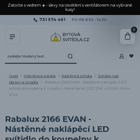
Zatočte s vedrem ☀️ - slevy na osvětlení s ventilátorem na vybrané
kusy!
731 574 461
PO-PÁ 8:30 - 14:30
0
Úvod
Interiérová svítidla
Nástěnná svítidla
Svítidla nad
obrazy a zrcadla
Rabalux 2166 EVAN - Nástěnné naklápěcí LED
svítidlo do koupelny k zrcadlu v černé barvě, LED 12W, 4000K, 49cm,
IP44
Rabalux 2166 EVAN -
Nástěnné naklápěcí LED
svítidlo do koupelny k