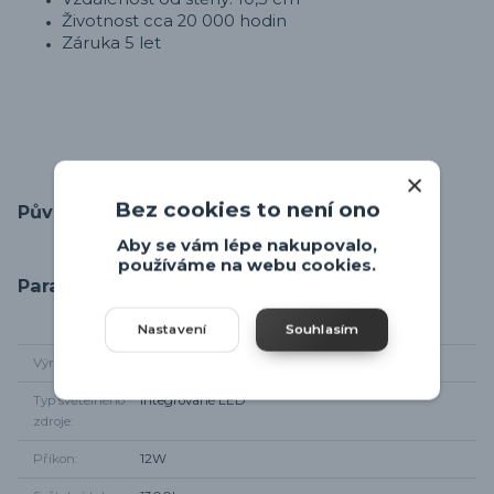
Životnost cca 20 000 hodin
Záruka 5 let
Bez cookies to není ono
Původ zboží
Aby se vám lépe nakupovalo,
používáme na webu cookies.
Parametry
Nastavení
Souhlasím
Výrobce
Rabalux
Typ světelného
integrované LED
zdroje
Příkon
12W