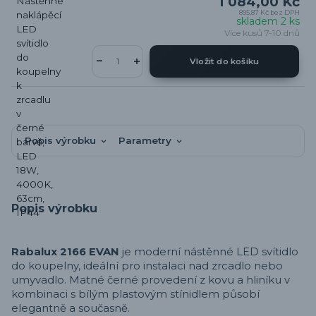
1 084,00 Kč
895,87 Kč
bez DPH
skladem 2 ks
Více kusů 7-10 dnů
Vložit do košíku
Popis výrobku
Parametry
Popis výrobku
Rabalux 2166 EVAN
je moderní nástěnné LED svítidlo
do koupelny, ideální pro instalaci nad zrcadlo nebo
umyvadlo. Matné černé provedení z kovu a hliníku v
kombinaci s bílým plastovým stínidlem působí
elegantně a současně.