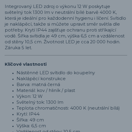
Integrovaný LED zdroj o výkonu 12 W poskytuje
světelný tok 1300 lm v neutrální bílé barvě 4000 K,
která je ideální pro každodenní hygienu i líčení. Svítidlo
je naklápěcí, takže si můžete upravit směr světla dle
potřeby. Krytí IP44 zajišťuje ochranu proti stříkající
vodě. Šířka svítidla je 49 cm, výška 6,5 cm a vzdálenost
od stěny 10,5 cm. Životnost LED je cca 20 000 hodin.
Záruka 5 let.
Klíčové vlastnosti
Nástěnné LED svítidlo do koupelny
Naklápěcí konstrukce
Barva: matná černá
Materiál: kov / hliník / plast
Výkon: 12 W
Světelný tok: 1300 lm
Teplota chromatičnosti: 4000 K (neutrální bílá)
Krytí: IP44
Šířka: 49 cm
Výška: 6,5 cm
Vzdálenost od stěny: 10,5 cm