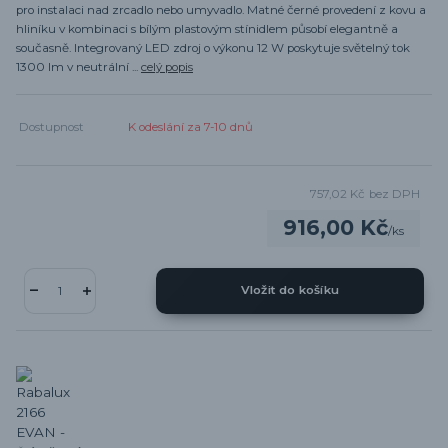
pro instalaci nad zrcadlo nebo umyvadlo. Matné černé provedení z kovu a
hliníku v kombinaci s bílým plastovým stínidlem působí elegantně a
současně. Integrovaný LED zdroj o výkonu 12 W poskytuje světelný tok
1300 lm v neutrální ...
celý popis
Dostupnost
K odeslání za 7-10 dnů
757,02 Kč
bez DPH
916,00 Kč
/
ks
Vložit do košíku