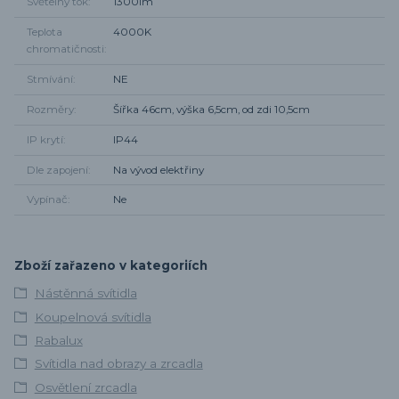
Světelný tok
1300lm
Teplota
4000K
chromatičnosti
Stmívání
NE
Rozměry
Šířka 46cm, výška 6,5cm, od zdi 10,5cm
IP krytí
IP44
Dle zapojení
Na vývod elektřiny
Vypínač
Ne
Zboží zařazeno v kategoriích
Nástěnná svítidla
Koupelnová svítidla
Rabalux
Svítidla nad obrazy a zrcadla
Osvětlení zrcadla