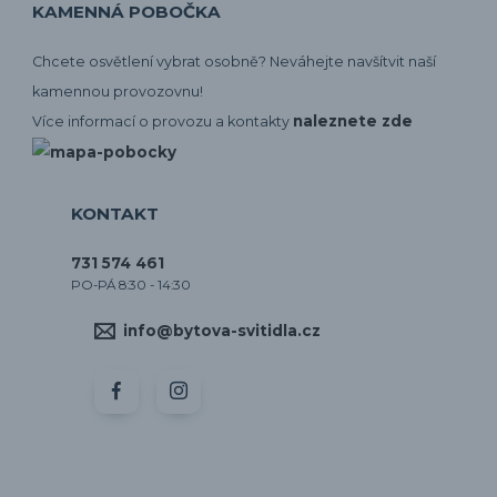
KAMENNÁ POBOČKA
Chcete osvětlení vybrat osobně? Neváhejte navšítvit naší
kamennou provozovnu!
naleznete zde
Více informací o provozu a kontakty
KONTAKT
731 574 461
PO-PÁ 8:30 - 14:30
info@bytova-svitidla.cz