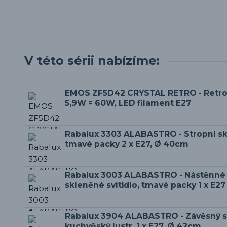
V této sérii nabízíme:
EMOS ZF5D42 CRYSTAL RETRO - Retro
5,9W = 60W, LED filament E27
Rabalux 3303 ALABASTRO - Stropní skl
tmavé packy 2 x E27, Ø 40cm
Rabalux 3003 ALABASTRO - Nástěnné 
skleněné svítidlo, tmavé packy 1 x E27
Rabalux 3904 ALABASTRO - Závěsný s
kuchyňský lustr, 1 x E27, Ø 42cm