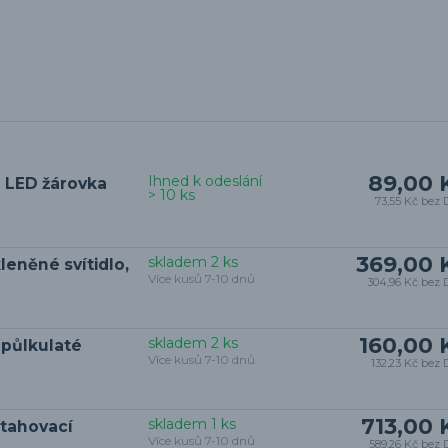
89,00 
Ihned k odeslání
 LED žárovka
> 10 ks
73,55 Kč
bez 
369,00 
skladem 2 ks
eněné svítidlo,
Více kusů 7-10 dnů
304,96 Kč
bez 
160,00 
skladem 2 ks
půlkulaté
Více kusů 7-10 dnů
132,23 Kč
bez 
713,00 
skladem 1 ks
tahovací
Více kusů 7-10 dnů
589,26 Kč
bez 