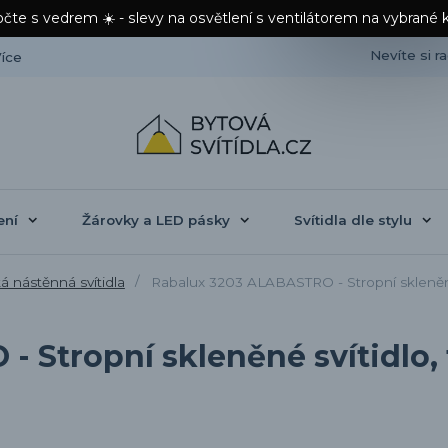
čte s vedrem ☀️ - slevy na osvětlení s ventilátorem na vybrané 
Nevíte si r
íce
ení
Žárovky a LED pásky
Svítidla dle stylu
á nástěnná svítidla
Rabalux 3203 ALABASTRO - Stropní skleněné
 Stropní skleněné svítidlo, 