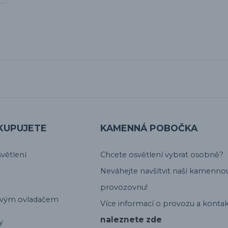
KUPUJETE
KAMENNÁ POBOČKA
větlení
Chcete osvětlení vybrat osobně?
Neváhejte navšítvit naší kamenno
provozovnu!
ovým ovladačem
Více informací o provozu a kontak
naleznete zde
y