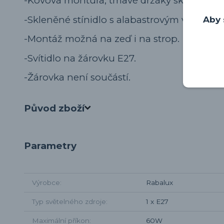
-Kovová montura, tmavé držáky skla.
-Skleněné stínidlo s alabastrovým vzorem.
Aby 
-Montáž možná na zeď i na strop.
-Svítidlo na žárovku E27.
-Žárovka není součástí.
Původ zboží
Parametry
Výrobce
Rabalux
Typ světelného zdroje
1 x E27
Maximální příkon
60W