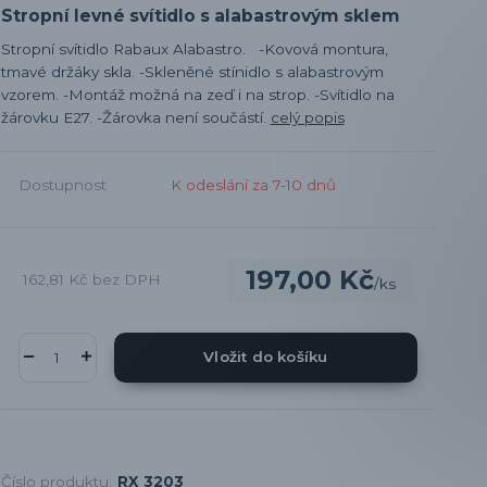
Stropní levné svítidlo s alabastrovým sklem
Stropní svítidlo Rabaux Alabastro. -Kovová montura,
tmavé držáky skla. -Skleněné stínidlo s alabastrovým
vzorem. -Montáž možná na zeď i na strop. -Svítidlo na
žárovku E27. -Žárovka není součástí.
celý popis
Dostupnost
K odeslání za 7-10 dnů
197,00 Kč
162,81 Kč
bez DPH
/
ks
Vložit do košíku
Číslo produktu:
RX 3203