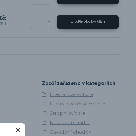
Kč
Vložit do košíku
DPH
Zboží zařazeno v kategoriích
Interiérová svítidla
Lustry a závěsná svítidla
Stropní svítidla
Nástěnná svítidla
Osvětlení chodby