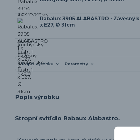
Rabalux 3905 ALABASTRO - Závěsný ku
x E27, Ø 31cm
Popis výrobku
Parametry
Popis výrobku
Stropní svítidlo Rabaux Alabastro.