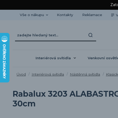
Zato
Vše o nákupu
Kontakty
Reklamace
V
Interiérová svítidla
Venkovní osvětl
Úvod
Interiérová svítidla
Nástěnná svítidla
Klasick
Rabalux 3203 ALABASTRO -
30cm