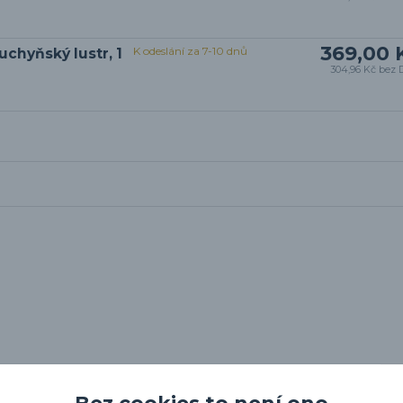
369,00 
K odeslání za 7-10 dnů
chyňský lustr, 1
304,96 Kč
bez 
Bez cookies to není ono