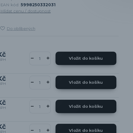
EAN kód:
5998250332031
Hlídat cenu / dostupnost
Do oblíbených
Kč
Vložit do košíku
DPH
Kč
Vložit do košíku
DPH
Kč
Vložit do košíku
DPH
Kč
Vložit do košíku
DPH