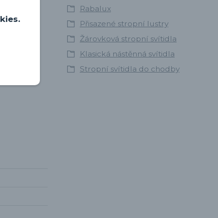
Rabalux
kies.
Přisazené stropní lustry
Žárovková stropní svítidla
Klasická nástěnná svítidla
Stropní svítidla do chodby