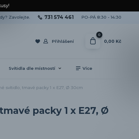
kusy!
731 574 461
ady? Zavolejte.
PO-PÁ 8:30 - 14:30
0
0,00 Kč
Přihlášení
Svítidla dle místností
Více
 svítidlo, tmavé packy 1 x E27, Ø 30cm
tmavé packy 1 x E27, Ø