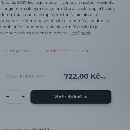
Rabalux 8337 Bonn je moderní venkovní nástěnné svítidlo
s originálním šikmým designem, které skvěle doplní fasádu
domu, terasu nebo vstupní prostor. Minimalistické
provedení v černé barvě působí elegantně a snadno se
kombinuje s moderní architekturou. Tělo svítidla je
vyrobeno z kovu v černém proved...
celý popis
Dostupnost
K odeslání za 7-10 dnů
722,00 Kč
596,69 Kč
bez DPH
/
ks
Vložit do košíku
Číslo produktu:
RX 8337