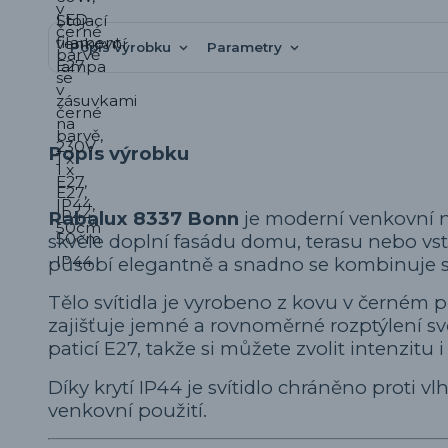
Popis výrobku
Parametry
Popis výrobku
Rabalux 8337 Bonn
je moderní venkovní n
skvěle doplní fasádu domu, terasu nebo vst
působí elegantně a snadno se kombinuje s
Tělo svítidla je vyrobeno z kovu v černém
zajišťuje jemné a rovnoměrné rozptýlení svě
paticí E27, takže si můžete zvolit intenzitu 
Díky krytí IP44 je svítidlo chráněno proti vlh
venkovní použití.