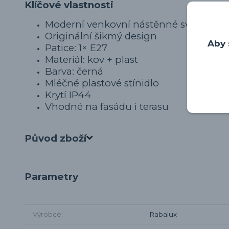
Klíčové vlastnosti
Moderní venkovní nástěnné svítidlo
Originální šikmý design
Aby 
Patice: 1× E27
Materiál: kov + plast
Barva: černá
Mléčné plastové stínidlo
Krytí IP44
Vhodné na fasádu i terasu
Původ zboží
Parametry
Výrobce
Rabalux