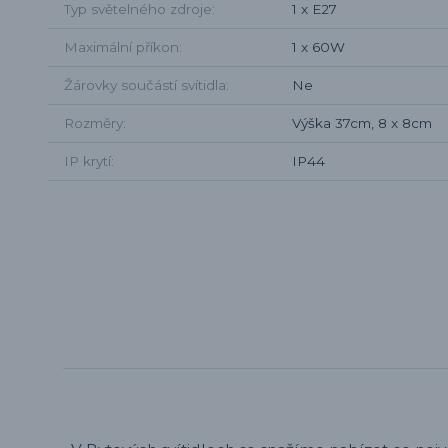
Typ světelného zdroje
1 x E27
Maximální příkon
1 x 60W
Žárovky součástí svítidla
Ne
Rozměry
Výška 37cm, 8 x 8cm
IP krytí
IP44