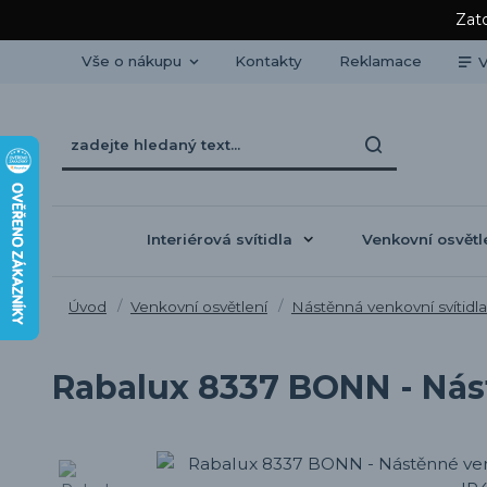
Zato
Vše o nákupu
Kontakty
Reklamace
V
Interiérová svítidla
Venkovní osvětl
Úvod
Venkovní osvětlení
Nástěnná venkovní svítidla
Rabalux 8337 BONN - Nástě