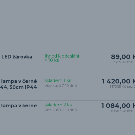
89,00 
Ihned k odeslání
 LED žárovka
> 10 ks
73,55 Kč
bez 
1 420,00 
skladem 1 ks
 lampa v černé
Více kusů 7-10 dnů
IP44, 50cm IP44
1 173,55 Kč
bez 
1 084,00 
skladem 2 ks
 lampa v černé
Více kusů 7-10 dnů
895,87 Kč
bez 