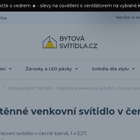
čte s vedrem ☀️ - slevy na osvětlení s ventilátorem na vybrané 
Nevíte si r
íce
ení
Žárovky a LED pásky
Svítidla dle stylu
Rabalux 8337 BONN - Nástěnné venkovní svítidlo v černé barvě
nné venkovní svítidlo v čern