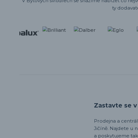
V Bytových svítidlech se snažíme nabízet co nejv
ty dodavat
Zastavte se v 
Prodejna a centrála,
Jičíně. Najdete u 
a poskytujeme tak