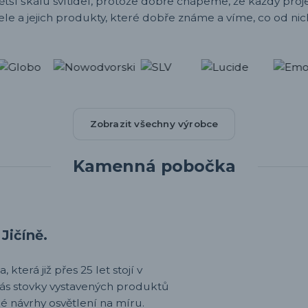
ětší škálu svítidel, protože dobře chápeme, že každý projek
ele a jejich produkty, které dobře známe a víme, co od nic
Zobrazit všechny výrobce
Kamenná pobočka
Jičíně.
 která již přes 25 let stojí v
nás stovky vystavených produktů
é návrhy osvětlení na míru.