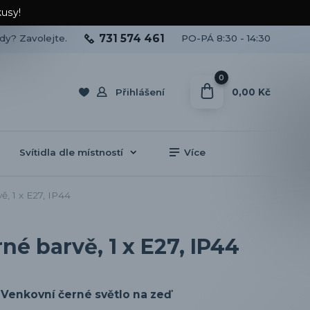
kusy!
731 574 461
ady? Zavolejte.
PO-PÁ 8:30 - 14:30
0
0,00 Kč
Přihlášení
Svítidla dle místností
Více
, 1 x E27, IP44
é barvě, 1 x E27, IP44
Venkovní černé světlo na zeď