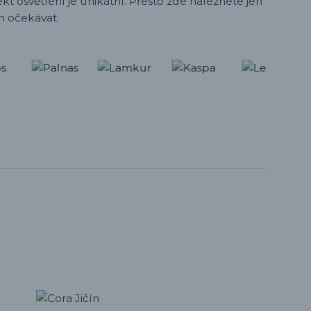
t osvětlení je unikátní. Přesto zde naleznete jen
h očekávat.