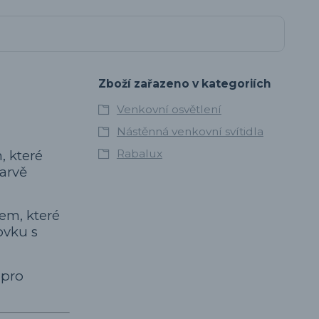
Zboží zařazeno v kategoriích
Venkovní osvětlení
Nástěnná venkovní svítidla
Rabalux
, které
barvě
em, které
ovku s
 pro