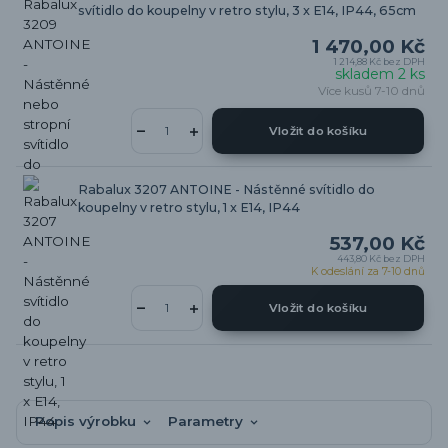
svítidlo do koupelny v retro stylu, 3 x E14, IP44, 65cm
1 470,00 Kč
1 214,88 Kč
bez DPH
skladem 2 ks
Více kusů 7-10 dnů
Vložit do košíku
Rabalux 3207 ANTOINE - Nástěnné svítidlo do
koupelny v retro stylu, 1 x E14, IP44
537,00 Kč
443,80 Kč
bez DPH
K odeslání za 7-10 dnů
Vložit do košíku
Popis výrobku
Parametry