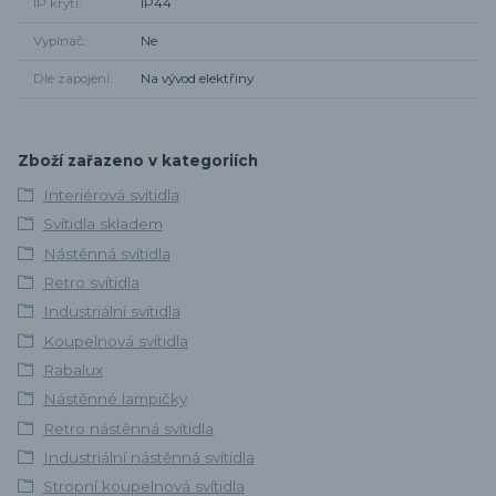
IP krytí
IP44
Vypínač
Ne
Dle zapojení
Na vývod elektřiny
Zboží zařazeno v kategoriích
Interiérová svítidla
Svítidla skladem
Nástěnná svítidla
Retro svítidla
Industriální svítidla
Koupelnová svítidla
Rabalux
Nástěnné lampičky
Retro nástěnná svítidla
Industriální nástěnná svítidla
Stropní koupelnová svítidla