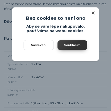
Tato nástěnná nebo stropní lampa kombinuje estetiku a funkčnost, čímž
přináší stylové a praktické osvětlení do každé koupelny.
Bez cookies to není ono
Původ zboží
Aby se vám lépe nakupovalo,
používáme na webu cookies.
Parametry
Nastavení
Souhlasím
Výrobce
Rabalux
Typ světelného
2 x E14
zdroje
Maximální
2 x 40W
příkon
Žárovky součástí
Ne
svítidla
Rozměr svítidla
Výška 14cm, šířka 39cm, od zdi 18cm