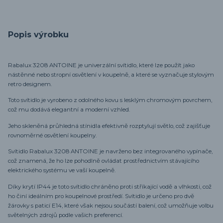
Popis výrobku
Rabalux 3208 ANTOINE je univerzální svítidlo, které lze použít jako
nástěnné nebo stropní osvětlení v koupelně, a které se vyznačuje stylovým
retro designem.
Toto svítidlo je vyrobeno z odolného kovu s lesklým chromovým povrchem,
což mu dodává elegantní a moderní vzhled.
Jeho skleněná průhledná stínidla efektivně rozptylují světlo, což zajišťuje
rovnoměrné osvětlení koupelny.
Svítidlo Rabalux 3208 ANTOINE je navrženo bez integrovaného vypínače,
což znamená, že ho lze pohodlně ovládat prostřednictvím stávajícího
elektrického systému ve vaší koupelně.
Díky krytí IP44 je toto svítidlo chráněno proti stříkající vodě a vlhkosti, což
ho činí ideálním pro koupelnové prostředí. Svítidlo je určeno pro dvě
žárovky s paticí E14, které však nejsou součástí balení, což umožňuje volbu
světelných zdrojů podle vašich preferencí.