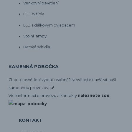
Venkovní osvětlení
LED svítidla
LED s dálkovým ovladačem
Stolní lampy
Dětská svítidla
KAMENNÁ POBOČKA
Chcete osvětlení vybrat osobně? Neváhejte navšítvit naší
kamennou provozovnu!
naleznete zde
Více informací o provozu a kontakty
KONTAKT