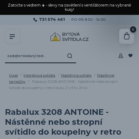
Zatočte s vedrem ☀️ - slevy na osvětlení s ventilátorem na vybrané
kusy!
731 574 461
PO-PÁ 8:30 - 14:30
0
Úvod
Interiérová svítidla
Nástěnná svítidla
Nástěnné
lampičky
Rabalux 3208 ANTOINE - Nástěnné nebo stropní
svítidlo do koupelny v retro stylu, 2 x E14, IP44
Rabalux 3208 ANTOINE -
Nástěnné nebo stropní
svítidlo do koupelny v retro