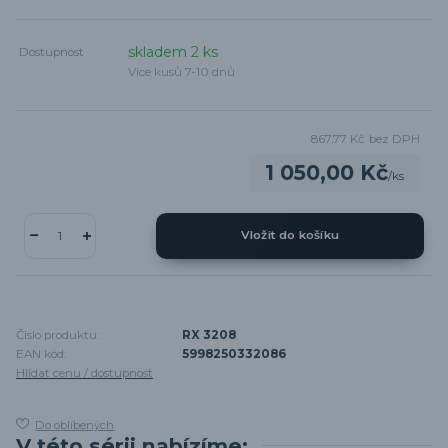
skladem 2 ks
Dostupnost
Více kusů 7-10 dnů
867,77 Kč
bez DPH
1 050,00 Kč
/
ks
Vložit do košíku
Číslo produktu:
RX 3208
EAN kód:
5998250332086
Hlídat cenu / dostupnost
Do oblíbených
V této sérii nabízíme: