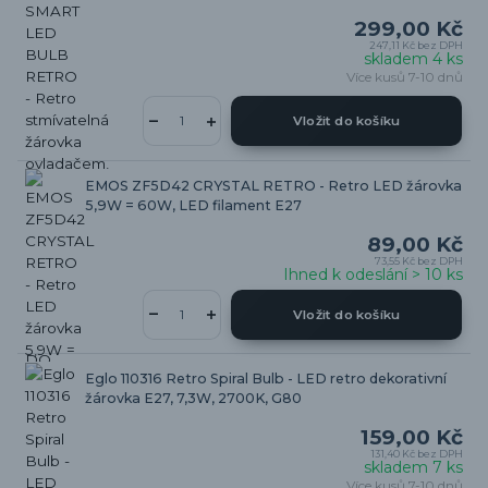
299,00 Kč
247,11 Kč
bez DPH
skladem 4 ks
Více kusů 7-10 dnů
Vložit do košíku
EMOS ZF5D42 CRYSTAL RETRO - Retro LED žárovka
5,9W = 60W, LED filament E27
89,00 Kč
73,55 Kč
bez DPH
Ihned k odeslání > 10 ks
Vložit do košíku
Eglo 110316 Retro Spiral Bulb - LED retro dekorativní
žárovka E27, 7,3W, 2700K, G80
159,00 Kč
131,40 Kč
bez DPH
skladem 7 ks
Více kusů 7-10 dnů