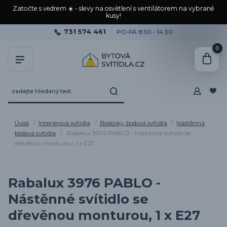
Zatočte s vedrem ☀️ - slevy na osvětlení s ventilátorem na vybrané
kusy!
731 574 461
PO-PÁ 8:30 - 14:30
0
Úvod
Interiérová svítidla
Bodovky, bodová svítidla
Nástěnná
bodová svítidla
Rabalux 3976 PABLO - Nástěnné svítidlo se
dřevěnou monturou, 1 x E27
Rabalux 3976 PABLO -
Nástěnné svítidlo se
dřevěnou monturou, 1 x E27