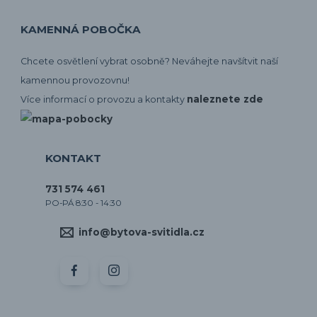
KAMENNÁ POBOČKA
Chcete osvětlení vybrat osobně? Neváhejte navšítvit naší
kamennou provozovnu!
naleznete zde
Více informací o provozu a kontakty
KONTAKT
731 574 461
PO-PÁ 8:30 - 14:30
info@bytova-svitidla.cz