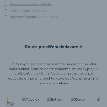
Nástěnná dřevěná svítidla
Retro nástěnná svítidla
Nástěnné lampičky nad postel
Pouze prověření dodavatelé
V Bytových svítidlech se snažíme nabízet co největší
škálu svítidel, protože dobře chápeme, že každý projekt
osvětlení je unikátní. Přesto zde naleznete jen ty
dodavatele a jejich produkty, které dobře známe a víme,
co od nich očekávat.