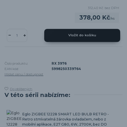
312,40 Kč
bez DPH
378,00 Kč
/
ks
Vložit do košíku
Číslo produktu:
RX 3976
EAN kód:
5998250339764
Hlídat cenu / dostupnost
Do oblíbených
V této sérii nabízíme:
Eglo ZIGBEE 12228 SMART LED BULB RETRO -
Retro stmívatelná žárovka ovladačem, nebo z
mobilní aplikace, E27 G80, 6W, 2700K, bez DO