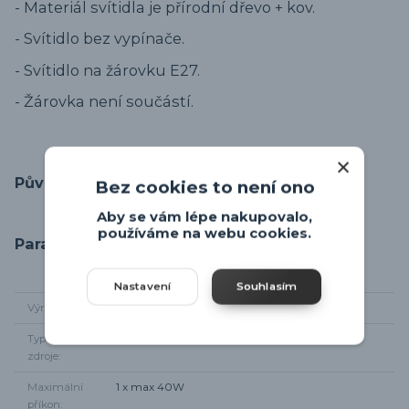
- Materiál svítidla je přírodní dřevo + kov.
- Svítidlo bez vypínače.
- Svítidlo na žárovku E27.
- Žárovka není součástí.
Původ zboží
Bez cookies to není ono
Aby se vám lépe nakupovalo,
používáme na webu cookies.
Parametry
Nastavení
Souhlasím
Výrobce
Rabalux
Typ světelného
1 x E27
zdroje
Maximální
1 x max 40W
příkon