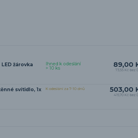
89,00 
Ihned k odeslání
 LED žárovka
> 10 ks
73,55 Kč
bez 
503,00 
K odeslání za 7-10 dnů
nné svítidlo, 1x
415,70 Kč
bez 