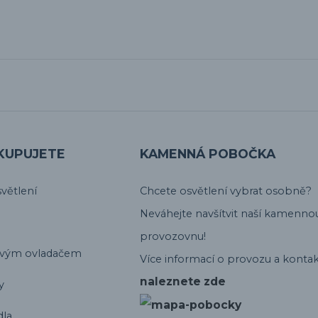
KUPUJETE
KAMENNÁ POBOČKA
větlení
Chcete osvětlení vybrat osobně?
Neváhejte navšítvit naší kamenno
provozovnu!
ovým ovladačem
Více informací o provozu a kontak
naleznete zde
y
dla