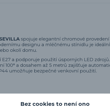
SEVILLA
spojuje elegantní chromové provedení
ernímu designu a mléčnému stínidlu je ideální
 nebo okolí domu.
icí E27 a podporuje použití úsporných LED zdrojů.
í 100° a dosahem až 5 metrů zajišťuje automati
 IP44 umožňuje bezpečné venkovní použití.
Bez cookies to není ono