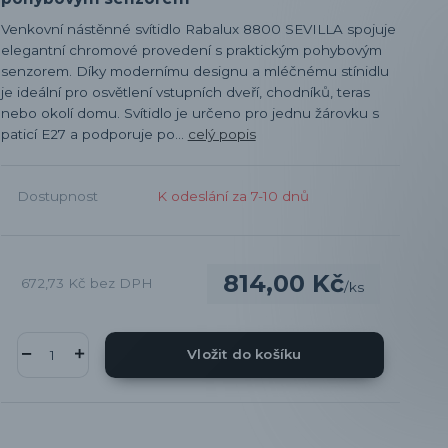
Venkovní nástěnné svítidlo Rabalux 8800 SEVILLA spojuje
elegantní chromové provedení s praktickým pohybovým
senzorem. Díky modernímu designu a mléčnému stínidlu
je ideální pro osvětlení vstupních dveří, chodníků, teras
nebo okolí domu. Svítidlo je určeno pro jednu žárovku s
paticí E27 a podporuje po...
celý popis
Dostupnost
K odeslání za 7-10 dnů
814,00 Kč
672,73 Kč
bez DPH
/
ks
Vložit do košíku