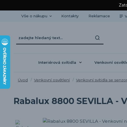
Zato
Vše o nákupu
Kontakty
Reklamace
V
Interiérová svítidla
Venkovní osvětl
Úvod
Venkovní osvětlení
Venkovní svítidla se senz
Rabalux 8800 SEVILLA - Ve