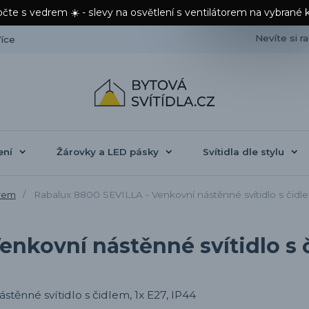
čte s vedrem ☀️ - slevy na osvětlení s ventilátorem na vybrané 
Nevíte si r
íce
ení
Žárovky a LED pásky
Svítidla dle stylu
orem
Rabalux 8800 SEVILLA - Venkovní nástěnné svítidlo s čidle
nkovní nástěnné svítidlo s č