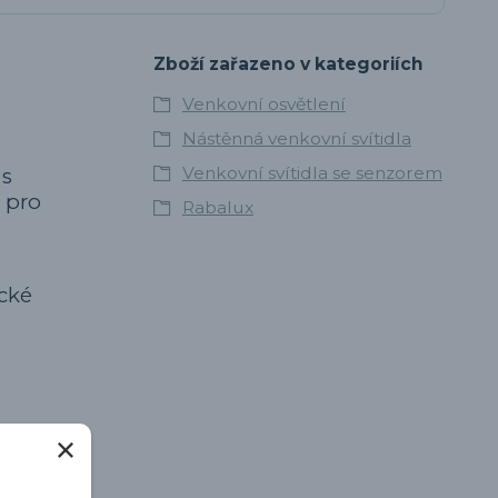
Zboží zařazeno v kategoriích
Venkovní osvětlení
Nástěnná venkovní svítidla
Venkovní svítidla se senzorem
 s
 pro
Rabalux
cké