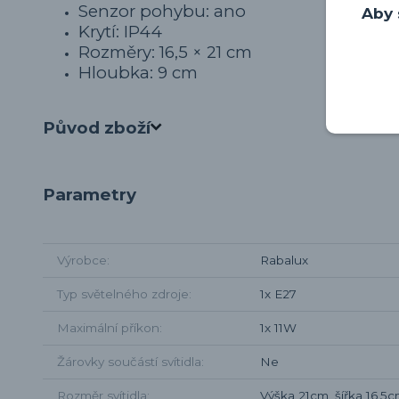
Senzor pohybu: ano
Aby 
Krytí: IP44
Rozměry: 16,5 × 21 cm
Hloubka: 9 cm
Původ zboží
Parametry
Výrobce
Rabalux
Typ světelného zdroje
1x E27
Maximální příkon
1x 11W
Žárovky součástí svítidla
Ne
Rozměr svítidla
Výška 21cm, šířka 16,5