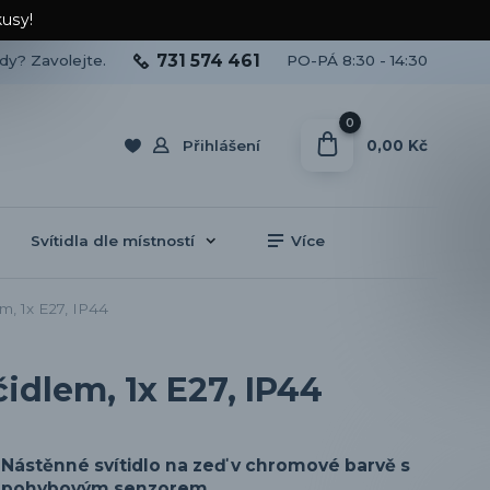
kusy!
731 574 461
ady? Zavolejte.
PO-PÁ 8:30 - 14:30
0
0,00 Kč
Přihlášení
Svítidla dle místností
Více
m, 1x E27, IP44
idlem, 1x E27, IP44
Nástěnné svítidlo na zeď v chromové barvě s
pohybovým senzorem