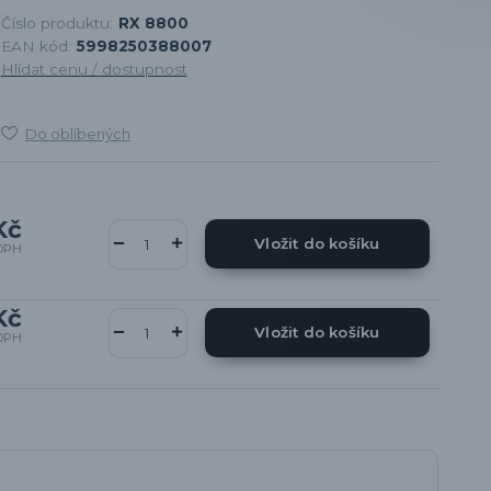
Číslo produktu:
RX 8800
EAN kód:
5998250388007
Hlídat cenu / dostupnost
Do oblíbených
Kč
Vložit do košíku
DPH
Kč
Vložit do košíku
DPH