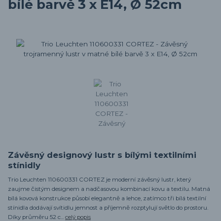
bílé barvě 3 x E14, Ø 52cm
Závěsný designový lustr s bílými textilními
stínidly
Trio Leuchten 110600331 CORTEZ je moderní závěsný lustr, který
zaujme čistým designem a nadčasovou kombinací kovu a textilu. Matná
bílá kovová konstrukce působí elegantně a lehce, zatímco tři bílá textilní
stínidla dodávají svítidlu jemnost a příjemně rozptylují světlo do prostoru.
Díky průměru 52 c...
celý popis