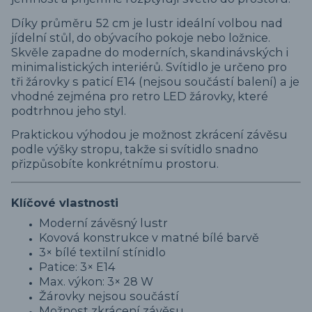
Díky průměru 52 cm je lustr ideální volbou nad
jídelní stůl, do obývacího pokoje nebo ložnice.
Skvěle zapadne do moderních, skandinávských i
minimalistických interiérů. Svítidlo je určeno pro
tři žárovky s paticí E14 (nejsou součástí balení) a je
vhodné zejména pro retro LED žárovky, které
podtrhnou jeho styl.
Praktickou výhodou je možnost zkrácení závěsu
podle výšky stropu, takže si svítidlo snadno
přizpůsobíte konkrétnímu prostoru.
Klíčové vlastnosti
Moderní závěsný lustr
Kovová konstrukce v matné bílé barvě
3× bílé textilní stínidlo
Patice: 3× E14
Max. výkon: 3× 28 W
Žárovky nejsou součástí
Možnost zkrácení závěsu