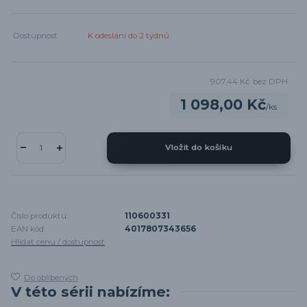
Dostupnost
K odeslání do 2 týdnů
907,44 Kč
bez DPH
1 098,00 Kč
/
ks
Vložit do košíku
Číslo produktu:
110600331
EAN kód:
4017807343656
Hlídat cenu / dostupnost
Do oblíbených
V této sérii nabízíme: