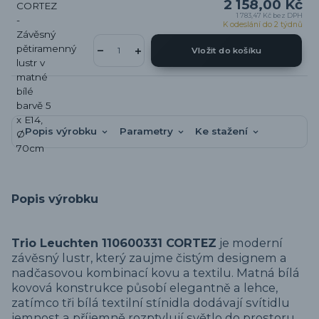
2 158,00 Kč
1 783,47 Kč
bez DPH
K odeslání do 2 týdnů
Vložit do košíku
Popis výrobku
Parametry
Ke stažení
Popis výrobku
Trio Leuchten 110600331 CORTEZ
je moderní
závěsný lustr, který zaujme čistým designem a
nadčasovou kombinací kovu a textilu. Matná bílá
kovová konstrukce působí elegantně a lehce,
zatímco tři bílá textilní stínidla dodávají svítidlu
jemnost a příjemně rozptylují světlo do prostoru.