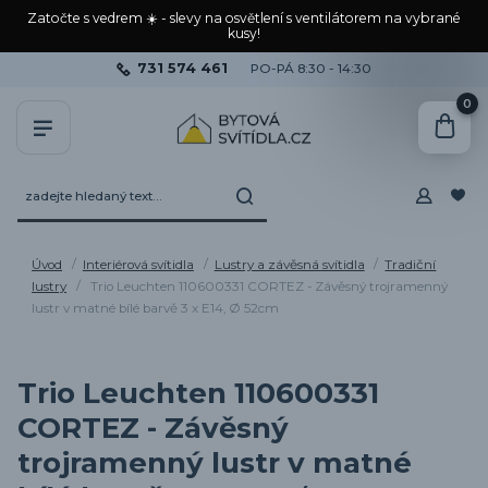
Zatočte s vedrem ☀️ - slevy na osvětlení s ventilátorem na vybrané
kusy!
731 574 461
PO-PÁ 8:30 - 14:30
0
Úvod
Interiérová svítidla
Lustry a závěsná svítidla
Tradiční
lustry
Trio Leuchten 110600331 CORTEZ - Závěsný trojramenný
lustr v matné bílé barvě 3 x E14, Ø 52cm
Trio Leuchten 110600331
CORTEZ - Závěsný
trojramenný lustr v matné