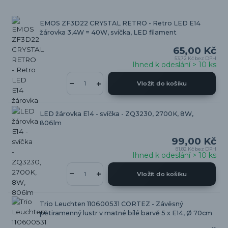
EMOS ZF3D22 CRYSTAL RETRO - Retro LED E14
žárovka 3,4W = 40W, svíčka, LED filament
65,00 Kč
53,72 Kč
bez DPH
Ihned k odeslání > 10 ks
Vložit do košíku
LED žárovka E14 - svíčka - ZQ3230, 2700K, 8W,
806lm
99,00 Kč
81,82 Kč
bez DPH
Ihned k odeslání > 10 ks
Vložit do košíku
Trio Leuchten 110600531 CORTEZ - Závěsný
pětiramenný lustr v matné bílé barvě 5 x E14, Ø 70cm