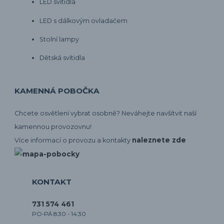
LED svítidla
LED s dálkovým ovladačem
Stolní lampy
Dětská svítidla
KAMENNÁ POBOČKA
Chcete osvětlení vybrat osobně? Neváhejte navšítvit naší
kamennou provozovnu!
naleznete zde
Více informací o provozu a kontakty
KONTAKT
731 574 461
PO-PÁ 8:30 - 14:30