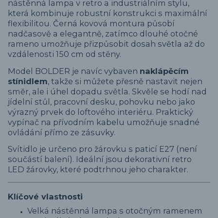
nástěnná lampa v retro a industriálním stylu,
která kombinuje robustní konstrukci s maximální
flexibilitou. Černá kovová montura působí
nadčasově a elegantně, zatímco dlouhé otočné
rameno umožňuje přizpůsobit dosah světla až do
vzdálenosti 150 cm od stěny.
Model BOLDER je navíc vybaven
naklápěcím
stínidlem
, takže si můžete přesně nastavit nejen
směr, ale i úhel dopadu světla. Skvěle se hodí nad
jídelní stůl, pracovní desku, pohovku nebo jako
výrazný prvek do loftového interiéru. Praktický
vypínač na přívodním kabelu umožňuje snadné
ovládání přímo ze zásuvky.
Svítidlo je určeno pro žárovku s paticí E27 (není
součástí balení). Ideální jsou dekorativní retro
LED žárovky, které podtrhnou jeho charakter.
Klíčové vlastnosti
Velká nástěnná lampa s otočným ramenem