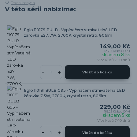
Do oblíbených
V této sérii nabízíme:
Eglo 110179 BULB - Vypínačem stmívatelná LED
žárovka E27, 7W, 2700K, crystal retro, 806lm
149,00 Kč
123,14 Kč
bez DPH
skladem 8 ks
Více kusů 7-10 dnů
Vložit do košíku
Eglo 110181 BULB G95 - Vypínačem stmívatelná LED
žárovka 7,3W, 2700K, crystal retro, 806lm
229,00 Kč
189,26 Kč
bez DPH
skladem 5 ks
Více kusů 7-10 dnů
Vložit do košíku