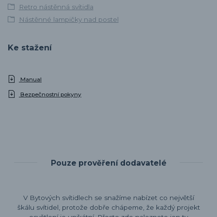
Retro nástěnná svítidla
Nástěnné lampičky nad postel
Ke stažení
Manual
Bezpečnostní pokyny
Pouze prověření dodavatelé
V Bytových svítidlech se snažíme nabízet co největší
škálu svítidel, protože dobře chápeme, že každý projekt
osvětlení je unikátní. Přesto zde naleznete jen ty