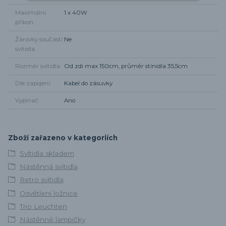
Maximální
1 x 40W
příkon
Žárovky součástí
Ne
svítidla
Rozměr svítidla
Od zdi max 150cm, průměr stínidla 35,5cm
Dle zapojení
Kabel do zásuvky
Vypínač
Ano
Zboží zařazeno v kategoriích
Svítidla skladem
Nástěnná svítidla
Retro svítidla
Osvětlení ložnice
Trio Leuchten
Nástěnné lampičky