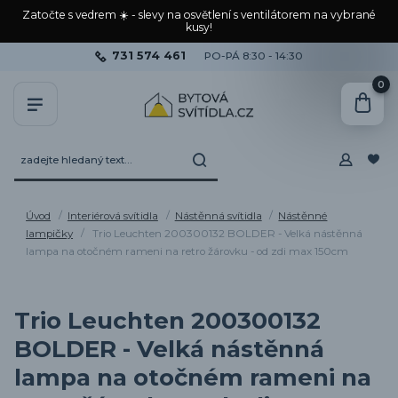
Zatočte s vedrem ☀️ - slevy na osvětlení s ventilátorem na vybrané
kusy!
731 574 461
PO-PÁ 8:30 - 14:30
0
Úvod
Interiérová svítidla
Nástěnná svítidla
Nástěnné
lampičky
Trio Leuchten 200300132 BOLDER - Velká nástěnná
lampa na otočném rameni na retro žárovku - od zdi max 150cm
Trio Leuchten 200300132
BOLDER - Velká nástěnná
lampa na otočném rameni na