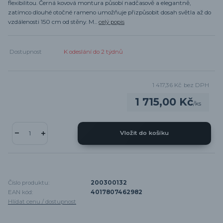
flexibilitou. Černá kovová montura působí nadčasově a elegantně,
zatímco dlouhé otočné rameno umožňuje přizpůsobit dosah světla až do
vzdálenosti 150 cm od stěny. M...
celý popis
Dostupnost
K odeslání do 2 týdnů
1 417,36 Kč
bez DPH
1 715,00 Kč
/
ks
Vložit do košíku
Číslo produktu:
200300132
EAN kód:
4017807462982
Hlídat cenu / dostupnost