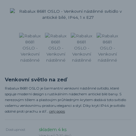
Venkovní světlo na zeď
Rabalux 8681 OSLO je šarmantní venkovní nástěnné svítidlo, které
spojuje moderní design s rustikálním nádechem antické bílé barvy. S
nerezovým tělem a plastovým průhledným krytem dodává toto svítidlo
vašemu venkovnímu prostoru eleganci a styl. Díky krytí IP44 je svítidlo
odolné proti prachu a stř...
celý popis
skladem 4 ks
Dostupnost
Více kusů 7-10 dnů