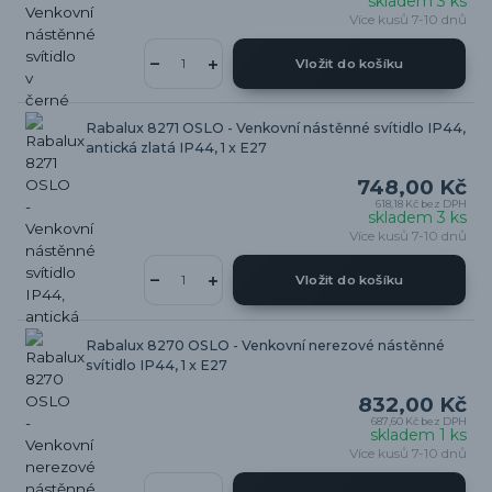
skladem 3 ks
Více kusů 7-10 dnů
Vložit do košíku
Rabalux 8271 OSLO - Venkovní nástěnné svítidlo IP44,
antická zlatá IP44, 1 x E27
748,00 Kč
618,18 Kč
bez DPH
skladem 3 ks
Více kusů 7-10 dnů
Vložit do košíku
Rabalux 8270 OSLO - Venkovní nerezové nástěnné
svítidlo IP44, 1 x E27
832,00 Kč
687,60 Kč
bez DPH
skladem 1 ks
Více kusů 7-10 dnů