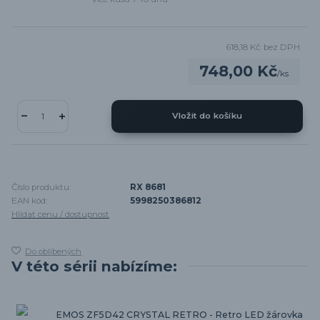
618,18 Kč
bez DPH
748,00 Kč
/
ks
Vložit do košíku
Číslo produktu:
RX 8681
EAN kód:
5998250386812
Hlídat cenu / dostupnost
Do oblíbených
V této sérii nabízíme:
EMOS ZF5D42 CRYSTAL RETRO - Retro LED žárovka