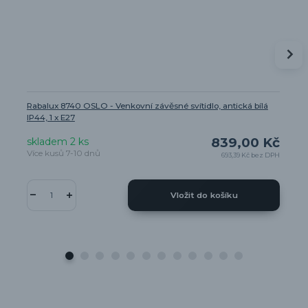
Rabalux 8740 OSLO - Venkovní závěsné svítidlo, antická bílá
IP44, 1 x E27
839,00 Kč
skladem 2 ks
Více kusů 7-10 dnů
693,39 Kč
bez DPH
Vložit do košíku