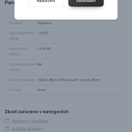
Nastavení
Souhlasím
Parametry
Výrobce
Rabalux
Typ světelného
1 x E27
zdroje
Maximální
1 x 60W
příkon
Žárovky součástí
Ne
svítidla
Rozměr svítidla
Výška 28cm, šířka 24cm, od zdi 28cm
IP krytí
IP44
Zboží zařazeno v kategoriích
Venkovní osvětlení
Svítidla skladem