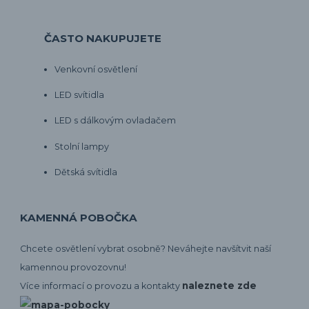
ČASTO NAKUPUJETE
Venkovní osvětlení
LED svítidla
LED s dálkovým ovladačem
Stolní lampy
Dětská svítidla
KAMENNÁ POBOČKA
Chcete osvětlení vybrat osobně? Neváhejte navšítvit naší
kamennou provozovnu!
naleznete zde
Více informací o provozu a kontakty