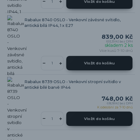
Vložit do košíku
Rabalux 8740 OSLO - Venkovní závěsné svítidlo,
antická bílá IP44, 1 x E27
839,00 Kč
693,39 Kč
bez DPH
skladem 2 ks
Více kusů 7-10 dnů
Vložit do košíku
Rabalux 8739 OSLO - Venkovní stropní svítidlo v
antické bílé barvě IP44
748,00 Kč
618,18 Kč
bez DPH
K odeslání za 7-10 dnů
Vložit do košíku