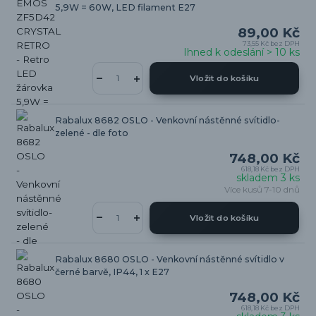
5,9W = 60W, LED filament E27
89,00 Kč
73,55 Kč
bez DPH
Ihned k odeslání > 10 ks
Vložit do košíku
Rabalux 8682 OSLO - Venkovní nástěnné svítidlo-
zelené - dle foto
748,00 Kč
618,18 Kč
bez DPH
skladem 3 ks
Více kusů 7-10 dnů
Vložit do košíku
Rabalux 8680 OSLO - Venkovní nástěnné svítidlo v
černé barvě, IP44, 1 x E27
748,00 Kč
618,18 Kč
bez DPH