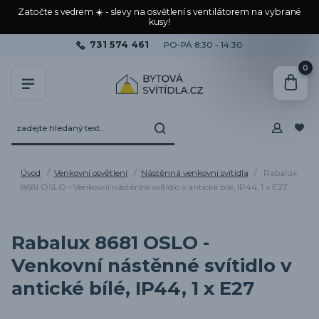
Zatočte s vedrem ☀️ - slevy na osvětlení s ventilátorem na vybrané
kusy!
731 574 461
PO-PÁ 8:30 - 14:30
0
Úvod
Venkovní osvětlení
Nástěnná venkovní svítidla
Rabalux
8681 OSLO - Venkovní nástěnné svítidlo v antické bílé, IP44, 1 x E27
Rabalux 8681 OSLO -
Venkovní nástěnné svítidlo v
antické bílé, IP44, 1 x E27