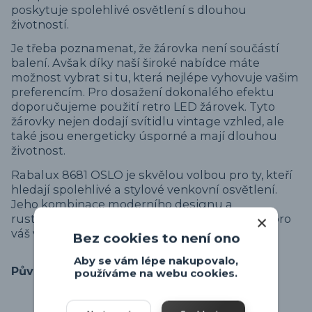
poskytuje spolehlivé osvětlení s dlouhou
životností.
Je třeba poznamenat, že žárovka není součástí
balení. Avšak díky naší široké nabídce máte
možnost vybrat si tu, která nejlépe vyhovuje vašim
preferencím. Pro dosažení dokonalého efektu
doporučujeme použití retro LED žárovek. Tyto
žárovky nejen dodají svítidlu vintage vzhled, ale
také jsou energeticky úsporné a mají dlouhou
životnost.
Rabalux 8681 OSLO je skvělou volbou pro ty, kteří
hledají spolehlivé a stylové venkovní osvětlení.
Jeho kombinace moderního designu a
rustikálního šarmu vytváří dokonalý doplněk pro
váš venkovní prostor.
Bez cookies to není ono
Aby se vám lépe nakupovalo,
Původ zboží
používáme na webu cookies.