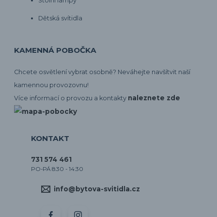
Stolní lampy
Dětská svítidla
KAMENNÁ POBOČKA
Chcete osvětlení vybrat osobně? Neváhejte navšítvit naší
kamennou provozovnu!
naleznete zde
Více informací o provozu a kontakty
KONTAKT
731 574 461
PO-PÁ 8:30 - 14:30
info@bytova-svitidla.cz