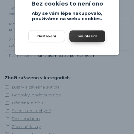
Bez cookies to není ono
Typ světelného
6 x GU10
Aby se vám lépe nakupovalo,
zdroje
používáme na webu cookies.
Maximální
6 x 35W
příkon
Nastavení
Souhlasím
Žárovky součástí
Ne
svítidla
Rozměr svítidla
Šířka 115cm, od storpu max 150cm
Zboží zařazeno v kategoriích
Lustry a závěsná svítidla
Bodovky, bodová svítidla
Dřevěná svítidla
Svítidla do kuchyně
Trio Leuchten
Závěsné lustry