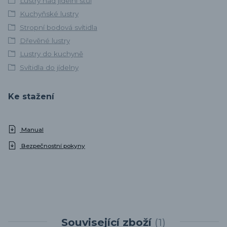
Lustry nad jídelní stůl
Kuchyňské lustry
Stropní bodová svítidla
Dřevěné lustry
Lustry do kuchyně
Svítidla do jídelny
Ke stažení
Manual
Bezpečnostní pokyny
Související zboží
1