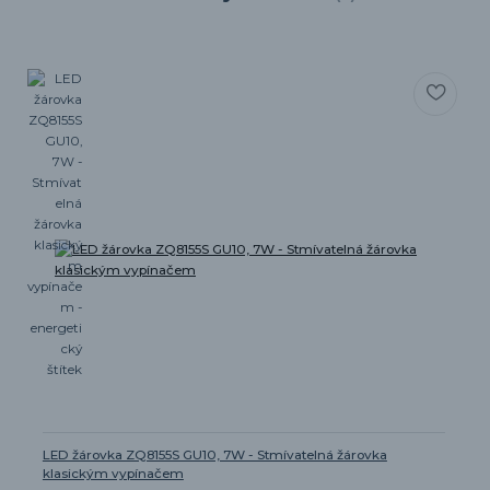
LED žárovka ZQ8155S GU10, 7W - Stmívatelná žárovka
klasickým vypínačem