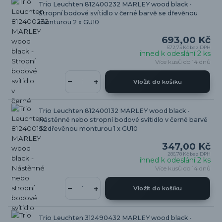
Trio Leuchten 812400232 MARLEY wood black -
Stropní bodové svítidlo v černé barvě se dřevěnou
monturou 2 x GU10
693,00 Kč
572,73 Kč
bez DPH
ihned k odeslání 2 ks
Více kusů do 14 dnů
Vložit do košíku
Trio Leuchten 812400132 MARLEY wood black -
Nástěnné nebo stropní bodové svítidlo v černé barvě
se dřevěnou monturou 1 x GU10
347,00 Kč
286,78 Kč
bez DPH
ihned k odeslání 2 ks
Více kusů do 14 dnů
Vložit do košíku
Trio Leuchten 312490432 MARLEY wood black -