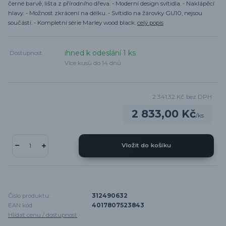
černé barvě, lišta z přírodního dřeva. - Moderní design svítidla. - Naklápěcí
hlavy. - Možnost zkrácení na délku. - Svítidlo na žárovky GU10, nejsou
součástí. - Kompletní série Marley wood black.
celý popis
ihned k odeslání 1 ks
Dostupnost
Více kusů do 14 dnů
2 341,32 Kč
bez DPH
2 833,00 Kč
/
ks
Vložit do košíku
Číslo produktu:
312490632
EAN kód:
4017807523843
Hlídat cenu / dostupnost