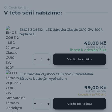
Do oblíbených
V této sérii nabízíme:
EMOS ZQ8E12 - LED žárovka Classic GU10, 3W, 100°,
teplá bílá
49,00 Kč
40,50 Kč
bez DPH
Ihned k odeslání 3 ks
Vložit do košíku
LED žárovka ZQ8155S GU10, 7W - Stmívatelná
žárovka klasickým vypínačem
99,00 Kč
81,82 Kč
bez DPH
K odeslání za 7-10 dnů
Vložit do košíku