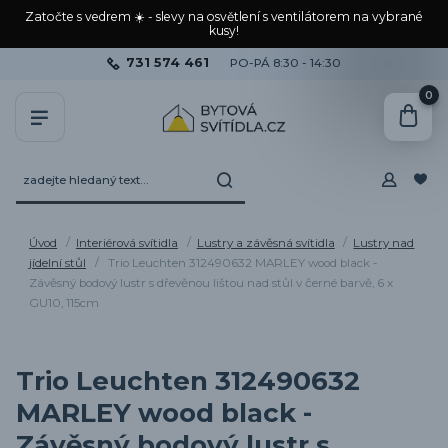
Zatočte s vedrem ☀️ - slevy na osvětlení s ventilátorem na vybrané
kusy!
731 574 461
PO-PÁ 8:30 - 14:30
0
Úvod
Interiérová svítidla
Lustry a závěsná svítidla
Lustry nad
jídelní stůl
Trio Leuchten 312490632 MARLEY wood black -
Závěsný bodový lustr s dřevěnou lištou nad stůl v černé barvě, 6 x
GU10, 115cm
Trio Leuchten 312490632
MARLEY wood black -
Závěsný bodový lustr s