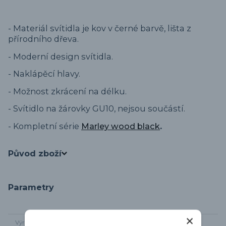
- Materiál svítidla je kov v černé barvě, lišta z
přírodního dřeva.
- Moderní design svítidla.
- Naklápěcí hlavy.
- Možnost zkrácení na délku.
- Svítidlo na žárovky GU10, nejsou součástí.
- Kompletní série
Marley wood black
.
Původ zboží
Parametry
Výrobce
Trio-leuchten