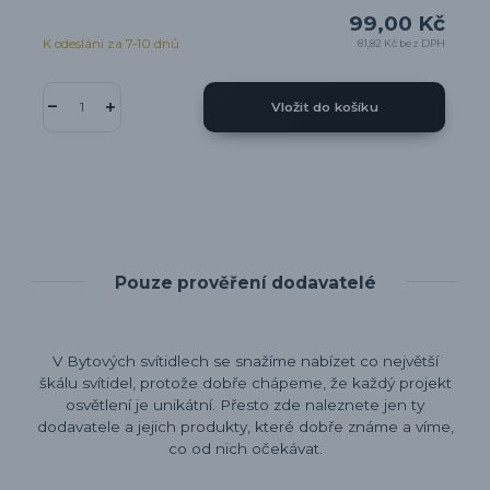
99,00 Kč
K odeslání za 7-10 dnů
81,82 Kč
bez DPH
Vložit do košíku
Pouze prověření dodavatelé
V Bytových svítidlech se snažíme nabízet co největší
škálu svítidel, protože dobře chápeme, že každý projekt
osvětlení je unikátní. Přesto zde naleznete jen ty
dodavatele a jejich produkty, které dobře známe a víme,
co od nich očekávat.