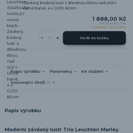
Závěsný bodový lustr s dřevěnou lištou nad stůl v
černé barvě, 4 x GU10, 80cm
1 888,00 Kč
1 560,33 Kč
bez DPH
K odeslání do 2 týdnů
Vložit do košíku
Popis výrobku
Parametry
Ke stažení
Související zboží
1
Popis výrobku
Moderní závěsný lustr Trio Leuchten Marley.