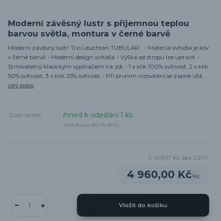
Moderní závěsný lustr s příjemnou teplou
barvou světla, montura v černé barvě
Moderní závěsný lustr Trio Leuchten TUBULAR. - Materiál svítidla je kov
v černé barvě. - Moderní design svítidla. - Výška od stropu lze upravit. -
Stmívatelný klasickým vypínačem na zdi. - 1 x klik 100% svítivost, 2 x klik
50% svítivost, 3 x klik 25% svítivost. - Při prvním rozsvícení se zapne vžd...
celý popis
ihned k odeslání 1 ks
Dostupnost
Více kusů do 14 dnů
4 099,17 Kč
bez DPH
4 960,00 Kč
/
ks
Vložit do košíku