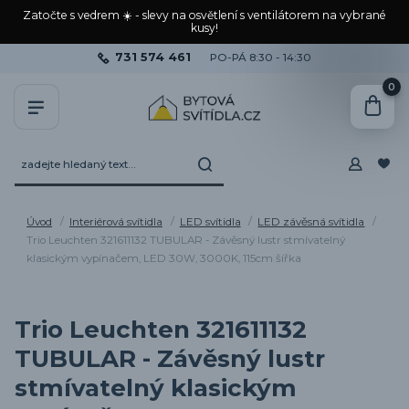
Zatočte s vedrem ☀️ - slevy na osvětlení s ventilátorem na vybrané
kusy!
731 574 461
PO-PÁ 8:30 - 14:30
0
Úvod
Interiérová svítidla
LED svítidla
LED závěsná svítidla
Trio Leuchten 321611132 TUBULAR - Závěsný lustr stmívatelný
klasickým vypínačem, LED 30W, 3000K, 115cm šířka
Trio Leuchten 321611132
TUBULAR - Závěsný lustr
stmívatelný klasickým