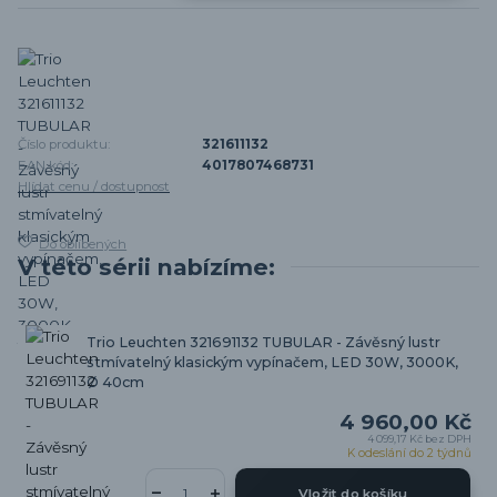
Číslo produktu:
321611132
EAN kód:
4017807468731
Hlídat cenu / dostupnost
Do oblíbených
V této sérii nabízíme:
Trio Leuchten 321691132 TUBULAR - Závěsný lustr
stmívatelný klasickým vypínačem, LED 30W, 3000K,
Ø 40cm
4 960,00 Kč
4 099,17 Kč
bez DPH
K odeslání do 2 týdnů
Vložit do košíku