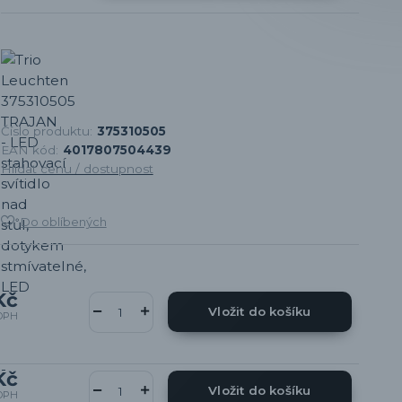
Číslo produktu:
375310505
EAN kód:
4017807504439
Hlídat cenu / dostupnost
Do oblíbených
Kč
Vložit do košíku
DPH
Kč
Vložit do košíku
DPH