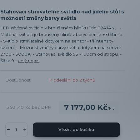
Stahovací stmívatelné svítidlo nad jídelní stůl s
možností změny barvy světla
LED závěsné svítidlo v broušeném hliníku Trio TRAJAN. -
Materiál svítidla je broušený hliník v barvě černé + stříbrné.
- Svítidlo stmívatelné dotykem na senzor - tři intenzity
svícení. - Možnost změny barvy světla dotykem na senzor
2700 - 5000K. - Stahovací svítidlo 95 - 150cm od stropu. -
Šířka 9...
celý popis
Dostupnost
K odeslání do 2 týdnů
7 177,00 Kč
5 931,40 Kč
bez DPH
/
ks
Vložit do košíku