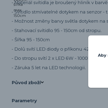
- Materiál svítidla je broušený hliník v barvě
- Svítidlo stmívatelné dotykem na senzor - tř
- Možnost změny barvy světla dotykem na 
- Stahovací svítidlo 95 - 150cm od stropu.
- Šířka 95 - 150cm
- Dolů svítí LED diody o příkonu 42W - 400
Aby 
- Do stropu svítí 2 x LED 6W - 1000lm.
- Záruka 5 let na LED technologii.
Původ zboží
Parametry