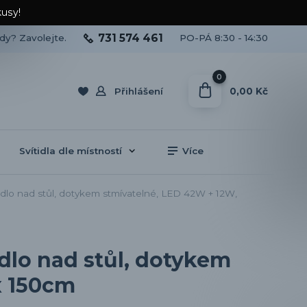
kusy!
731 574 461
ady? Zavolejte.
PO-PÁ 8:30 - 14:30
0
0,00 Kč
Přihlášení
Svítidla dle místností
Více
dlo nad stůl, dotykem stmívatelné, LED 42W + 12W,
dlo nad stůl, dotykem
x 150cm