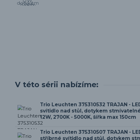
V této sérii nabízíme:
Trio Leuchten 375310532 TRAJAN - LE
svítidlo nad stůl, dotykem stmívateln
12W, 2700K - 5000K, šířka max 150cm
Trio Leuchten 375310507 TRAJAN - LE
stříbrné svítidlo nad stůl, dotykem st