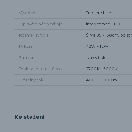
Výrobce
Trio-leuchten
Typ světelného zdroje
integrované LED
Rozměr svítidla
Šířka 95 - 150cm, od s
Příkon
42W + 12W
Stmívání
Na svítidle
Teplota chromatičnosti
2700K - 5000K
Světelný tok
4000 + 1000lm
Ke stažení