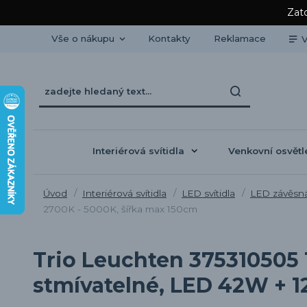
Zato
Vše o nákupu
Kontakty
Reklamace
V
Interiérová svítidla
Venkovní osvětl
Úvod
Interiérová svítidla
LED svítidla
LED závěsná 
2700K - 5000K, šířka max 150cm
Trio Leuchten 375310505 
stmívatelné, LED 42W + 1