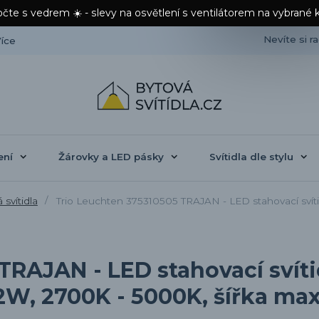
čte s vedrem ☀️ - slevy na osvětlení s ventilátorem na vybrané 
Nevíte si r
íce
ení
Žárovky a LED pásky
Svítidla dle stylu
svítidla
Trio Leuchten 375310505 TRAJAN - LED stahovací svíti
TRAJAN - LED stahovací svíti
2W, 2700K - 5000K, šířka ma