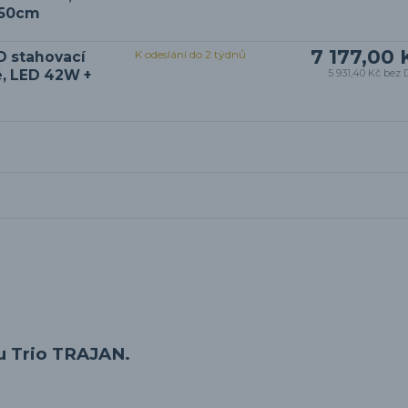
150cm
7 177,00 
K odeslání do 2 týdnů
D stahovací
é, LED 42W +
5 931,40 Kč
bez 
u Trio TRAJAN.