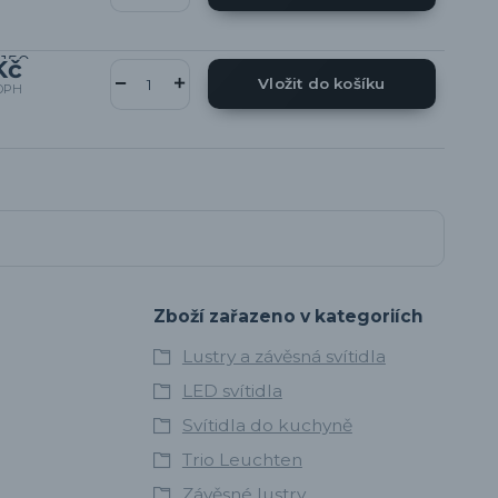
Kč
Vložit do košíku
DPH
Zboží zařazeno v kategoriích
Lustry a závěsná svítidla
LED svítidla
Svítidla do kuchyně
Trio Leuchten
Závěsné lustry