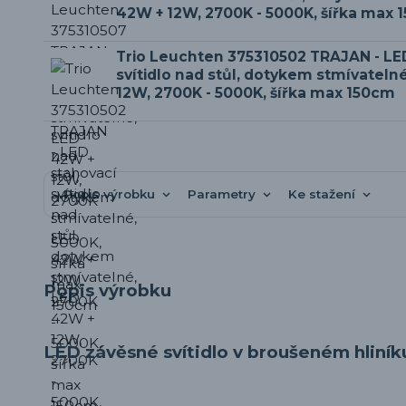
42W + 12W, 2700K - 5000K, šířka max 
Trio Leuchten 375310502 TRAJAN - LE
svítidlo nad stůl, dotykem stmívateln
12W, 2700K - 5000K, šířka max 150cm
Popis výrobku
Parametry
Ke stažení
Popis výrobku
LED závěsné svítidlo v broušeném hliník