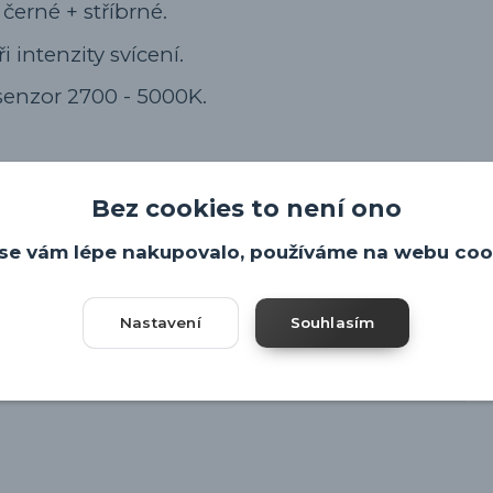
 černé + stříbrné.
i intenzity svícení.
senzor 2700 - 5000K.
Bez cookies to není ono
0lm.
se vám lépe nakupovalo, používáme na webu coo
Nastavení
Souhlasím