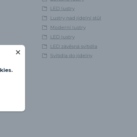
LED lustry
Lustry nad jídelní stůl
Moderní lustry
LED lustry
LED závěsná svítidla
Svítidla do jídelny
kies.