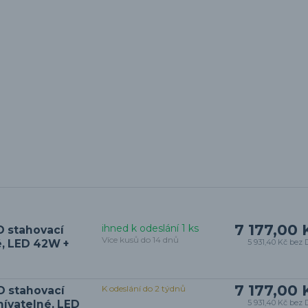
7 177,00 
ihned k odeslání 1 ks
D stahovací
Více kusů do 14 dnů
é, LED 42W +
5 931,40 Kč
bez 
7 177,00 
K odeslání do 2 týdnů
D stahovací
mívatelné, LED
5 931,40 Kč
bez 