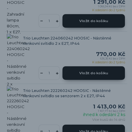
1 291,00 Kč
1 066,94 Kč
bez DPH
K odeslání do 2 týdnů
Vložit do košíku
Trio Leuchten 224060242 HOOSIC - Nástěnné
venkovní svítidlo 2 x E27, IP44
770,00 Kč
636,36 Kč
bez DPH
K odeslání do 2 týdnů
Vložit do košíku
Trio Leuchten 222260242 HOOSIC - Nástěnné
venkovní svítidlo se senzorem 2 x E27, IP44
1 413,00 Kč
1 167,77 Kč
bez DPH
ihned k odeslání 2 ks
Více kusů do 14 dnů
Vložit do košíku