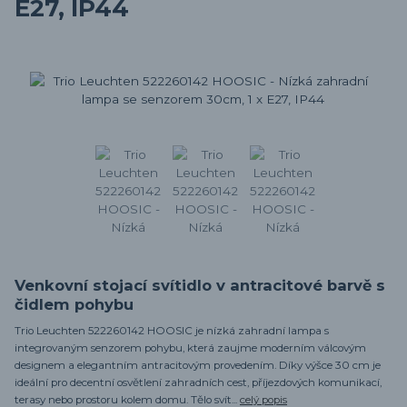
E27, IP44
Venkovní stojací svítidlo v antracitové barvě s
čidlem pohybu
Trio Leuchten 522260142 HOOSIC je nízká zahradní lampa s
integrovaným senzorem pohybu, která zaujme moderním válcovým
designem a elegantním antracitovým provedením. Díky výšce 30 cm je
ideální pro decentní osvětlení zahradních cest, příjezdových komunikací,
terasy nebo prostoru kolem domu. Tělo svít...
celý popis