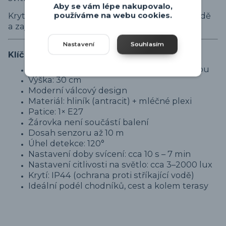
Aby se vám lépe nakupovalo,
Krytí IP44 poskytuje ochranu proti stříkající vodě
používáme na webu cookies.
a zajišťuje bezpečné venkovní použití.
Nastavení
Souhlasím
Klíčové vlastnosti
Nízká zahradní lampa se senzorem pohybu
Výška: 30 cm
Moderní válcový design
Materiál: hliník (antracit) + mléčné plexi
Patice: 1× E27
Žárovka není součástí balení
Dosah senzoru až 10 m
Úhel detekce: 120°
Nastavení doby svícení: cca 10 s – 7 min
Nastavení citlivosti na světlo: cca 3–2000 lux
Krytí: IP44 (ochrana proti stříkající vodě)
Ideální podél chodníků, cest a kolem terasy