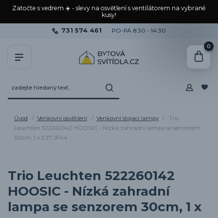
Zatočte s vedrem ☀️ - slevy na osvětlení s ventilátorem na vybrané
kusy!
731 574 461
PO-PÁ 8:30 - 14:30
0
Úvod
Venkovní osvětlení
Venkovní stojací lampy
Trio
Leuchten 522260142 HOOSIC - Nízká zahradní lampa se senzorem
30cm, 1 x E27, IP44
Trio Leuchten 522260142
HOOSIC - Nízká zahradní
lampa se senzorem 30cm, 1 x