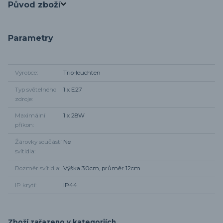
Původ zboží
Parametry
Výrobce
Trio-leuchten
Typ světelného
1 x E27
zdroje
Maximální
1 x 28W
příkon
Žárovky součástí
Ne
svítidla
Rozměr svítidla
Výška 30cm, průměr 12cm
IP krytí
IP44
Zboží zařazeno v kategoriích