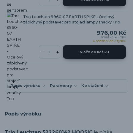
Trio Leuchten 9960-07 EARTH SPIKE - Ocelový
zápichyný podstavec pro stojací lampy značky Trio
976,00 Kč
806,61 Kč
bez DPH
K odeslání do 2 týdnů
Vložit do košíku
Popis výrobku
Parametry
Ke stažení
Popis výrobku
Trio Leuchten 522260142 HOOSIC
je nízká