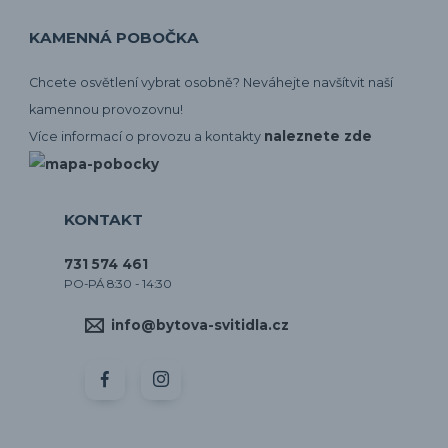
KAMENNÁ POBOČKA
Chcete osvětlení vybrat osobně? Neváhejte navšítvit naší
kamennou provozovnu!
naleznete zde
Více informací o provozu a kontakty
KONTAKT
731 574 461
PO-PÁ 8:30 - 14:30
info@bytova-svitidla.cz