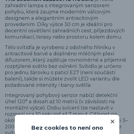
zahradní lampa s integrovaným senzorem
pohybu, která zaujme moderním válcovým
designem a elegantním antracitovým
provedením. Díky výšce 30 cm je ideální pro
decentní osvětlení zahradních cest, příjezdových
komunikací, terasy nebo prostoru kolem domu.
Tělo svítidla je vyrobeno z odolného hliníku v
antracitové barvě a doplněno mléčným plexi
difuzorem, který zajišťuje rovnoměrné a příjemně
rozptýlené světlo bez oslnění. Svítidlo je určeno
pro jednu žárovku s paticí E27 (není součástí
balení), takže si můžete zvolit LED variantu dle
požadované intenzity i barvy světla.
Integrovaný pohybový senzor nabízí detekční
úhel 120° a dosah až 10 metrů (v závislosti na
montážní výšce). Dobu svícení lze nastavit v
rozmezí cca 10 sekund až 7 minut. Citlivost na
okolní světlo je nastavitelná v rozsahu přibližně 3–
2000 luxů, takže si určíte, při jaké úrovni tmy se
Bez cookies to není ono
svítidlo aktivuje.