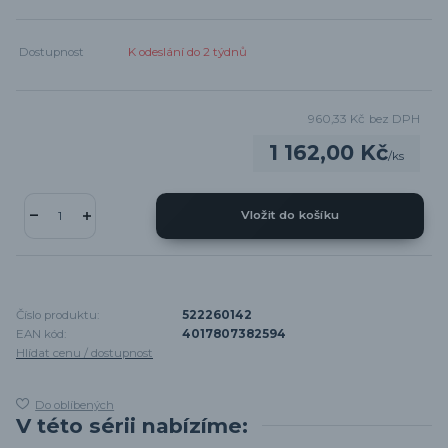
Dostupnost
K odeslání do 2 týdnů
960,33 Kč
bez DPH
1 162,00 Kč
/
ks
Vložit do košíku
Číslo produktu:
522260142
EAN kód:
4017807382594
Hlídat cenu / dostupnost
Do oblíbených
V této sérii nabízíme: