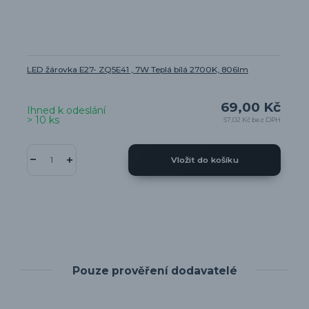
LED žárovka E27- ZQ5E41 , 7W Teplá bílá 2700K, 806lm
69,00 Kč
Ihned k odeslání
> 10 ks
57,02 Kč
bez DPH
Vložit do košíku
Pouze prověření dodavatelé