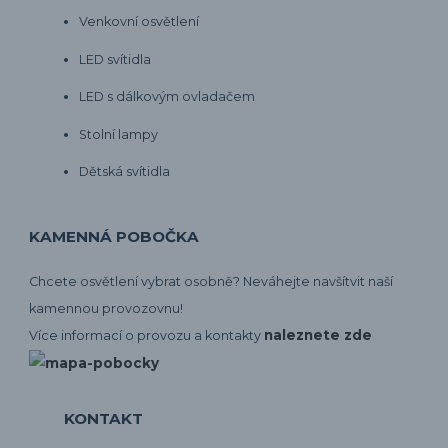
Venkovní osvětlení
LED svítidla
LED s dálkovým ovladačem
Stolní lampy
Dětská svítidla
KAMENNÁ POBOČKA
Chcete osvětlení vybrat osobně? Neváhejte navšítvit naší
kamennou provozovnu!
naleznete zde
Více informací o provozu a kontakty
KONTAKT