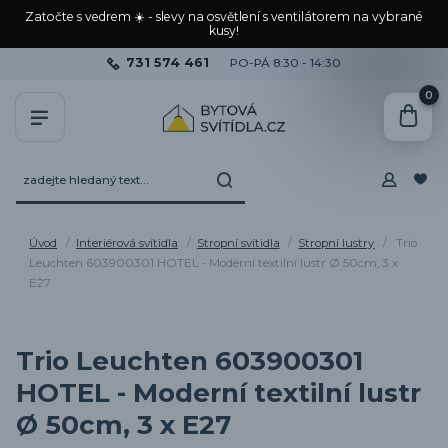
Zatočte s vedrem ☀️ - slevy na osvětlení s ventilátorem na vybrané
kusy!
731 574 461
PO-PÁ 8:30 - 14:30
0
Úvod
Interiérová svítidla
Stropní svítidla
Stropní lustry
Trio
Leuchten 603900301 HOTEL - Moderní textilní lustr Ø 50cm, 3 x
E27
Trio Leuchten 603900301
HOTEL - Moderní textilní lustr
Ø 50cm, 3 x E27