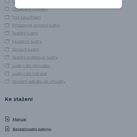
Osvětlení ložnice
Osvětlení chodby
Trio Leuchten
Přisazené stropní lustry
Textilní lustry
Moderní lustry
Stropní lustry
Textilní a látkové lustry
Lustry do obýváku
Lustry do ložnice
Stropní svítidla do chodby
Ke stažení
Manual
Bezpečnostní pokyny