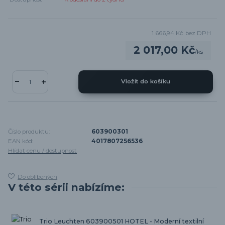
1 666,94 Kč
bez DPH
2 017,00 Kč
/
ks
Vložit do košíku
Číslo produktu:
603900301
EAN kód:
4017807256536
Hlídat cenu / dostupnost
Do oblíbených
V této sérii nabízíme:
Trio Leuchten 603900501 HOTEL - Moderní textilní