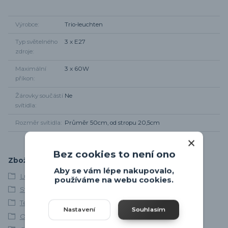
Výrobce
Trio-leuchten
Typ světelného
3 x E27
zdroje
Maximální
3 x 60W
příkon
Žárovky součástí
Ne
svítidla
Rozměr svítidla
Průměr 50cm, od stropu 20,5cm
Bez cookies to není ono
Zboží zařazeno v kategoriích
Aby se vám lépe nakupovalo,
Lustry a závěsná svítidla
používáme na webu cookies.
Stropní svítidla
Textilní svítidla
Nastavení
Souhlasím
Osvětlení obývacího pokoje