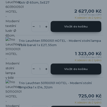
lustr Ø 65cm, 5xE27
2 627,00 Kč
2 171,07 Kč
bez DPH
K odeslání do 2 týdnů
Vložit do košíku
Trio Leuchten 511100101 HOTEL - Moderní stolní lampa
v bílé barvě 1 x E27, 55cm
1 323,00 Kč
1 093,39 Kč
bez DPH
K odeslání do 2 týdnů
Vložit do košíku
Trio Leuchten 501100101 HOTEL - Moderní stolní
lampička 1 x E14, 32cm
725,00 Kč
599,17 Kč
bez DPH
K odeslání do 2 týdnů