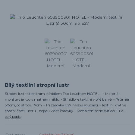
Bílý textilní stropní lustr
Stropní lustr s textilním stínidlem Trio Leuchten HOTEL. - Materiál
montury je kov v matném niklu. - Stínidlo je textilní v bílé barvě. - Průměr
50cm, od stropu 17cm. - Tři žárovky E27 nejsou součástí. - Textilní kryt ve
spodní části lustru - nejsou vidět žárovky. - Kompletní série svítidel Trio ...
celý popis
Dostupnost
K odeslání do 2 týdnů