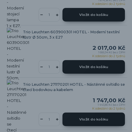
1 874,38 Kč
bez DPH
K odeslání do 2 týdnů
Vložit do košíku
Trio Leuchten 603900301 HOTEL - Moderní textilní
lustr Ø 50cm, 3 x E27
2 017,00 Kč
1 666,94 Kč
bez DPH
K odeslání do 2 týdnů
Vložit do košíku
Trio Leuchten 271170201 HOTEL - Nástěnné svítidlo se
čtecí bodovkou a kabelem
1 747,00 Kč
1 443,80 Kč
bez DPH
K odeslání do 2 týdnů
Vložit do košíku