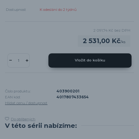
Dostupnost
K odeslání do 2 týdnů
2 091,74 Kč
bez DPH
2 531,00 Kč
/
ks
Vložit do košíku
Číslo produktu:
403900201
EAN kód:
4017807433654
Hlídat cenu / dostupnost
Do oblíbených
V této sérii nabízíme: