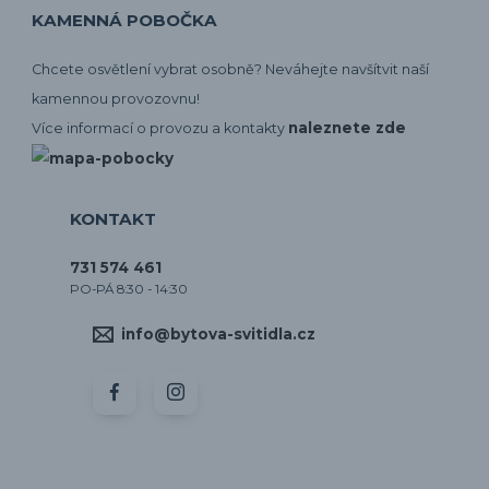
KAMENNÁ POBOČKA
Chcete osvětlení vybrat osobně? Neváhejte navšítvit naší
kamennou provozovnu!
naleznete zde
Více informací o provozu a kontakty
KONTAKT
731 574 461
PO-PÁ 8:30 - 14:30
info@bytova-svitidla.cz