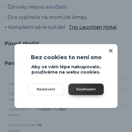
- Žárovky nejsou součástí.
- Dva vypínače na montuře lampy.
-
Kompletní série svítidel
Trio Leuchten Hotel
.
Původ zboží
Bez cookies to není ono
Parametry
Aby se vám lépe nakupovalo,
používáme na webu cookies.
Výrobce
Trio-leuchten
Nastavení
Souhlasím
Typ světelného
1 x E27 + 1 x E14
zdroje
Maximální
1 x 60W + 1 x 18W
příkon
Žárovky součástí
Ne
svítidla