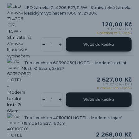
LED žárovka ZL4206 E27, 11,5W - Stmívatelná žárovka
klasickým vypínačem 1060lm, 2700K
120,00 Kč
99,17 Kč
bez DPH
K odeslání za 7-10 dnů
Vložit do košíku
Trio Leuchten 603900501 HOTEL - Moderní textilní
lustr Ø 65cm, 5xE27
2 627,00 Kč
2 171,07 Kč
bez DPH
K odeslání do 2 týdnů
Vložit do košíku
Trio Leuchten 401100101 HOTEL - Moderní stojací
lampa 1 x E27, 160cm
2 268,00 Kč