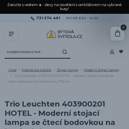
Zatočte s vedrem ☀️ - slevy na osvětlení s ventilátorem na vybrané
kusy!
731 574 461
PO-PÁ 8:30 - 14:30
0
Úvod
Interiérová svítidla
Stojací lampy
Moderní stojací lampy
Trio Leuchten 403900201 HOTEL - Moderní stojací lampa se
čtecí bodovkou na husím krku 170cm
Trio Leuchten 403900201
HOTEL - Moderní stojací
lampa se čtecí bodovkou na