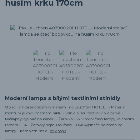
husím krku 170cm
Moderní lampa s bílými textilními stínidly
Stojací lampa se čtecím ramenem Trio Leuchten HOTEL. - Materiál
montury je kov v matném niklu. - Stínidla jsou textilní v bílé barvě. -
Nášlapný vypínač na kabelu. - Žárovka E27 v horní části lampy, ve čtecím
ramenu E14. - Žárovky nejsou součástí. - Dva vypínače na montuře
lampy. - Kompletní série...
celý popis