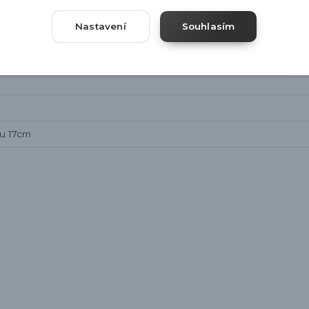
Nastavení
Souhlasím
pu 17cm