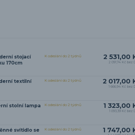
2 531,00 
K odeslání do 2 týdnů
erní stojací
rku 170cm
2 091,74 Kč
bez 
2 017,00 
K odeslání do 2 týdnů
rní textilní
1 666,94 Kč
bez 
1 323,00 
K odeslání do 2 týdnů
rní stolní lampa
1 093,39 Kč
bez 
1 747,00 
K odeslání do 2 týdnů
ěnné svítidlo se