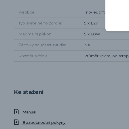
Výrobce
Trio-leuchten
Typ světelného zdroje
5 x E27
Maximální příkon
5 x 60W
Žárovky součástí svítidla
Ne
Rozměr svítidla
Průměr 65cm, od stro
Ke stažení
Manual
Bezpečnostní pokyny