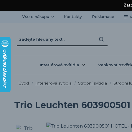
Zato
Vše o nákupu
Kontakty
Reklamace
V
Interiérová svítidla
Venkovní osvětl
Úvod
Interiérová svítidla
Stropní svítidla
Stropní l
Trio Leuchten 603900501 