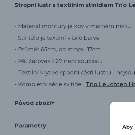
Stropní lustr s textilním stínidlem Trio
- Materiál montury je kov v matném niklu.
- Stínidlo je textilní v bílé barvě.
- Průměr 65cm, od stropu 17cm.
- Pět žárovek E27 není součástí.
- Textilní kryt ve spodní části lustru - nejso
-
Kompletní série svítidel
Trio Leuchten H
Původ zboží
Parametry
Aby 