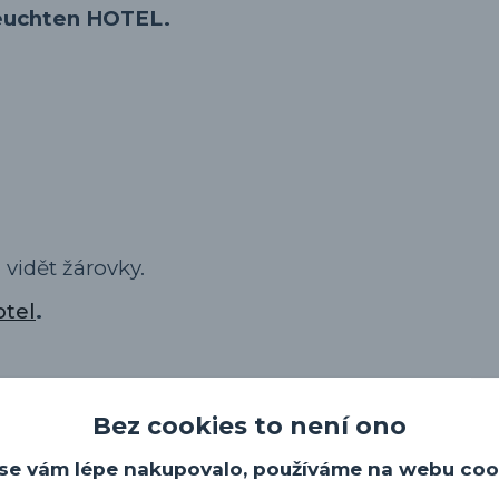
 Leuchten HOTEL.
u vidět žárovky.
otel
.
Bez cookies to není ono
se vám lépe nakupovalo, používáme na webu coo