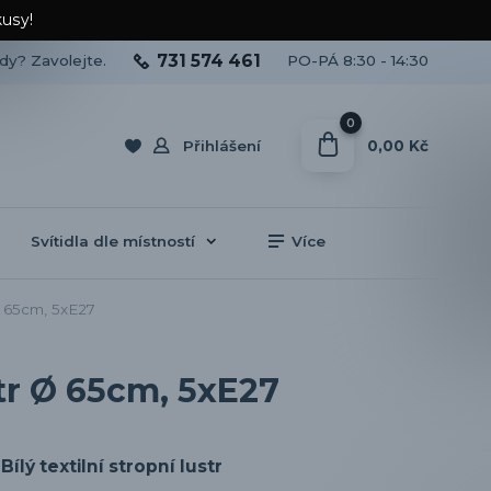
kusy!
731 574 461
ady? Zavolejte.
PO-PÁ 8:30 - 14:30
0
0,00 Kč
Přihlášení
Svítidla dle místností
Více
Ø 65cm, 5xE27
tr Ø 65cm, 5xE27
Bílý textilní stropní lustr