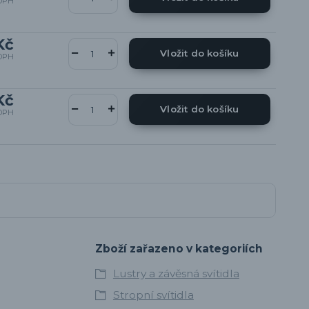
DPH
Kč
Vložit do košíku
DPH
Kč
Vložit do košíku
DPH
Zboží zařazeno v kategoriích
Lustry a závěsná svítidla
Stropní svítidla