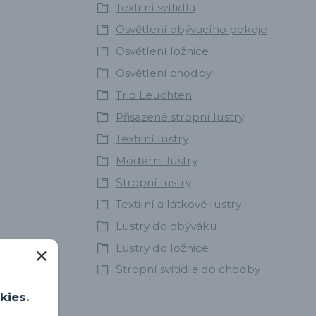
Textilní svítidla
Osvětlení obývacího pokoje
Osvětlení ložnice
Osvětlení chodby
Trio Leuchten
Přisazené stropní lustry
Textilní lustry
Moderní lustry
Stropní lustry
Textilní a látkové lustry
Lustry do obýváku
Lustry do ložnice
Stropní svítidla do chodby
kies.