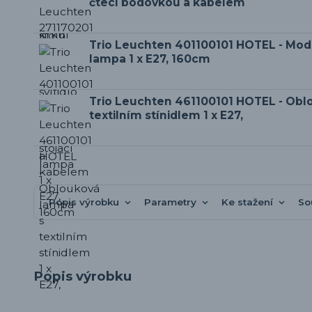
čtecí bodovkou a kabelem
Trio Leuchten 401100101 HOTEL - Mode
lampa 1 x E27, 160cm
Trio Leuchten 461100101 HOTEL - Obl
textilním stínidlem 1 x E27,
Popis výrobku
Parametry
Ke stažení
So
Popis výrobku