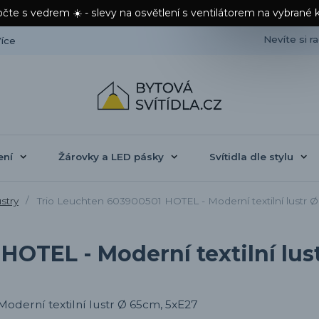
čte s vedrem ☀️ - slevy na osvětlení s ventilátorem na vybrané 
Nevíte si r
íce
ení
Žárovky a LED pásky
Svítidla dle stylu
ustry
Trio Leuchten 603900501 HOTEL - Moderní textilní lustr 
HOTEL - Moderní textilní lus