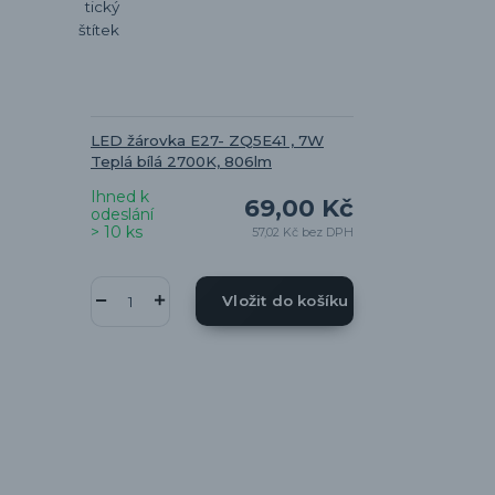
LED žárovka E27- ZQ5E41 , 7W
Teplá bílá 2700K, 806lm
Ihned k
69,00 Kč
odeslání
> 10 ks
57,02 Kč
bez DPH
Vložit do košíku