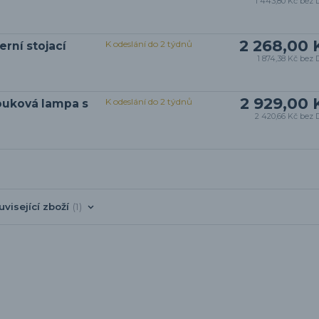
1 443,80 Kč
bez 
2 268,00 
K odeslání do 2 týdnů
rní stojací
1 874,38 Kč
bez 
2 929,00 
K odeslání do 2 týdnů
ouková lampa s
2 420,66 Kč
bez 
uvisející zboží
1