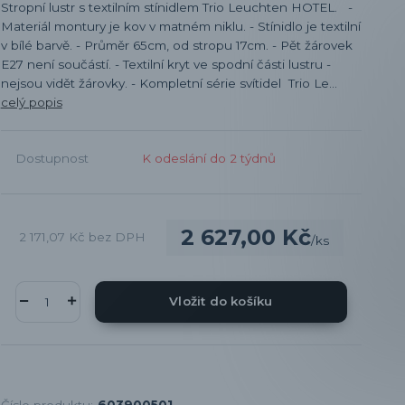
Stropní lustr s textilním stínidlem Trio Leuchten HOTEL. -
Materiál montury je kov v matném niklu. - Stínidlo je textilní
v bílé barvě. - Průměr 65cm, od stropu 17cm. - Pět žárovek
E27 není součástí. - Textilní kryt ve spodní části lustru -
nejsou vidět žárovky. - Kompletní série svítidel Trio Le...
celý popis
Dostupnost
K odeslání do 2 týdnů
2 627,00 Kč
2 171,07 Kč
bez DPH
/
ks
Vložit do košíku
Číslo produktu:
603900501