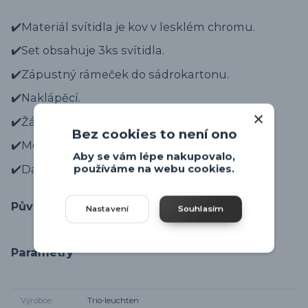
✔️Materiál svítidla je kov v lesklém chromu.
✔️Set obsahuje 3ks svítidla.
✔️Zápustný rámeček do sádrokartonu.
✔️Naklápěcí.
✔️Žárovka GU10 není součástí.
Bez cookies to není ono
✔️Moderní design.
Aby se vám lépe nakupovalo,
✔️Další svítidla ze série
JURA
.
používáme na webu cookies.
Původ zboží
Nastavení
Souhlasím
Parametry
Výrobce
Trio-leuchten