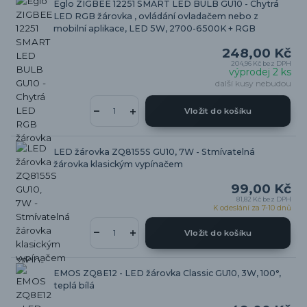
Eglo ZIGBEE 12251 SMART LED BULB GU10 - Chytrá
LED RGB žárovka , ovládání ovladačem nebo z
mobilní aplikace, LED 5W, 2700-6500K + RGB
248,00 Kč
204,96 Kč
bez DPH
výprodej 2 ks
další kusy nebudou
Vložit do košíku
LED žárovka ZQ8155S GU10, 7W - Stmívatelná
žárovka klasickým vypínačem
99,00 Kč
81,82 Kč
bez DPH
K odeslání za 7-10 dnů
Vložit do košíku
EMOS ZQ8E12 - LED žárovka Classic GU10, 3W, 100°,
teplá bílá