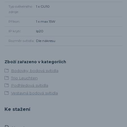
Typ světelného
1 x GU10
zdroje
Příkon
1 x max 15W
IP krytí
Ip20
Rozměr svítidla
Dle nákresu
Zboží zařazeno v kategoriích
Bodovky, bodová svítidla
Trio Leuchten
Podhledová svítidla
Vestavná bodová svítidla
Ke stažení