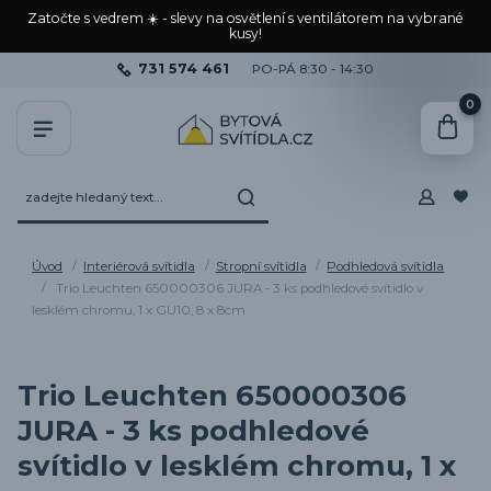
Zatočte s vedrem ☀️ - slevy na osvětlení s ventilátorem na vybrané
kusy!
731 574 461
PO-PÁ 8:30 - 14:30
0
Úvod
Interiérová svítidla
Stropní svítidla
Podhledová svítidla
Trio Leuchten 650000306 JURA - 3 ks podhledové svítidlo v
lesklém chromu, 1 x GU10, 8 x 8cm
Trio Leuchten 650000306
JURA - 3 ks podhledové
svítidlo v lesklém chromu, 1 x