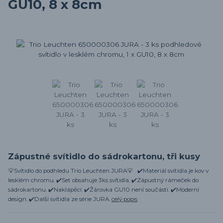
GU10, 8 x 8cm
Zápustné svítidlo do sádrokartonu, tři kusy
💡Svítidlo do podhledu Trio Leuchten JURA💡 ✔️Materiál svítidla je kov v
lesklém chromu. ✔️Set obsahuje 3ks svítidla. ✔️Zápustný rámeček do
sádrokartonu. ✔️Naklápěcí. ✔️Žárovka GU10 není součástí. ✔️Moderní
design. ✔️Další svítidla ze série JURA.
celý popis