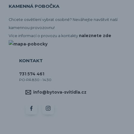
KAMENNÁ POBOČKA
Chcete osvětlení vybrat osobně? Neváhejte navšítvit naší
kamennou provozovnu!
naleznete zde
Více informací o provozu a kontakty
KONTAKT
731 574 461
PO-PÁ 8:30 - 14:30
info@bytova-svitidla.cz