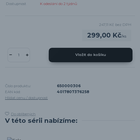
Dostupnost
K odeslání do 2 týdnů
247,11 Kč
bez DPH
299,00 Kč
/
ks
Vložit do košíku
Číslo produktu:
650000306
EAN kód:
4017807376258
Hlídat cenu / dostupnost
Do oblíbených
V této sérii nabízíme: