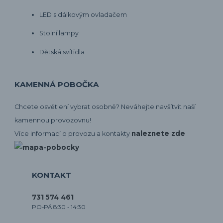
LED s dálkovým ovladačem
Stolní lampy
Dětská svítidla
KAMENNÁ POBOČKA
Chcete osvětlení vybrat osobně? Neváhejte navšítvit naší
kamennou provozovnu!
naleznete zde
Více informací o provozu a kontakty
KONTAKT
731 574 461
PO-PÁ 8:30 - 14:30