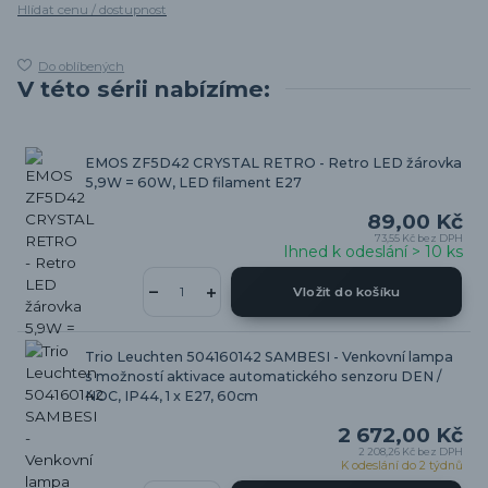
Hlídat cenu / dostupnost
Do oblíbených
V této sérii nabízíme:
EMOS ZF5D42 CRYSTAL RETRO - Retro LED žárovka
5,9W = 60W, LED filament E27
89,00 Kč
73,55 Kč
bez DPH
Ihned k odeslání > 10 ks
Vložit do košíku
Trio Leuchten 504160142 SAMBESI - Venkovní lampa
s možností aktivace automatického senzoru DEN /
NOC, IP44, 1 x E27, 60cm
2 672,00 Kč
2 208,26 Kč
bez DPH
K odeslání do 2 týdnů