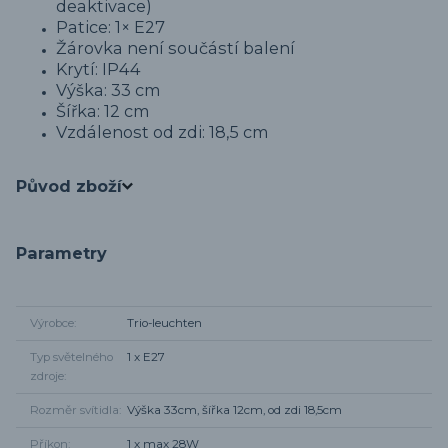
deaktivace)
Patice: 1× E27
Žárovka není součástí balení
Krytí: IP44
Výška: 33 cm
Šířka: 12 cm
Vzdálenost od zdi: 18,5 cm
Původ zboží
Parametry
Výrobce
Trio-leuchten
Typ světelného
1 x E27
zdroje
Rozměr svítidla
Výška 33cm, šířka 12cm, od zdi 18,5cm
Příkon
1 x max 28W