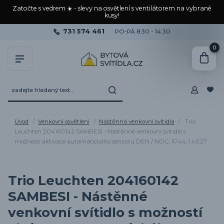
Zatočte s vedrem ☀️ - slevy na osvětlení s ventilátorem na vybrané
kusy!
731 574 461
PO-PÁ 8:30 - 14:30
0
Úvod
Venkovní osvětlení
Nástěnná venkovní svítidla
Trio
Leuchten 204160142 SAMBESI - Nástěnné venkovní svítidlo s
možností aktivace automatického senzoru DEN / NOC, IP44, 1 x E27
Trio Leuchten 204160142
SAMBESI - Nástěnné
venkovní svítidlo s možností