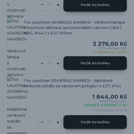
Vložit do košíku
Trio Leuchten 404160142 SAMBESI - Venkovní lampa
s možností aktivace automatického senzoru DEN /
NOC, IP44, 1 x E27, 100cm
3 276,00 Kč
2 707,44 Kč
bez DPH
K odeslání do 2 týdnů
Vložit do košíku
Trio Leuchten 204169142 SAMBESI - Nástěnné
venkovní svítidlo se senzorem pohybu 1 x E27, IP44
1 844,00 Kč
1 523,97 Kč
bez DPH
ihned k odeslání 4 ks
Více kusů do 14 dnů
Vložit do košíku