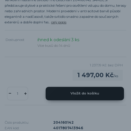
představuje stylové a praktické řešení pro osvětlení vstupu do domu, terasy
nebo zahradních prostor. Moderní provedení v antracitové barvě působí
elegantně a nadčasově, takže svítidlo snadno zapadne do současných
exteriérů a dobře doplní fas...
celý popis
ihned k odeslání 3 ks
Dostupnost
Více kusů do 14 dnů
1 237,19 Kč
bez DPH
1 497,00 Kč
/
ks
Vložit do košíku
Číslo produktu:
204160142
EAN kód:
4017807413946