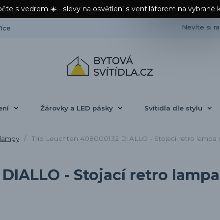
čte s vedrem ☀️ - slevy na osvětlení s ventilátorem na vybrané 
Nevíte si r
íce
ení
Žárovky a LED pásky
Svítidla dle stylu
 lampy
Trio Leuchten 408000132 DIALLO - Stojací retro lampa s
DIALLO - Stojací retro lampa