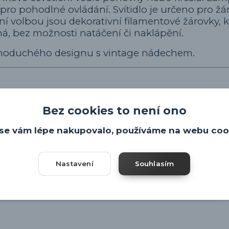
o pohodlné ovládání. Svítidlo je určeno pro žá
ální volbou jsou dekorativní filamentové žárovky, 
á, bez možnosti natáčení či naklápění.
ednoduchého designu s vintage nádechem.
Bez cookies to není ono
se vám lépe nakupovalo, používáme na webu coo
Nastavení
Souhlasím
čení
 koutku