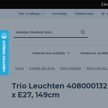
Zato
Vše o nákupu
Kontakty
Reklamace
V
Interiérová svítidla
Venkovní osvětl
Úvod
Svítidla dle stylu
Retro svítidla
Retro stojací
Trio Leuchten 408000132 
x E27, 149cm