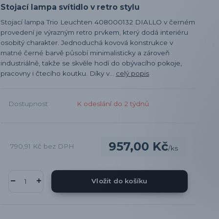
Stojací lampa svítidlo v retro stylu
Stojací lampa Trio Leuchten 408000132 DIALLO v černém
provedení je výrazným retro prvkem, který dodá interiéru
osobitý charakter. Jednoduchá kovová konstrukce v
matné černé barvě působí minimalisticky a zároveň
industriálně, takže se skvěle hodí do obývacího pokoje,
pracovny i čtecího koutku. Díky v...
celý popis
Dostupnost
K odeslání do 2 týdnů
957,00 Kč
790,91 Kč
bez DPH
/
ks
Vložit do košíku