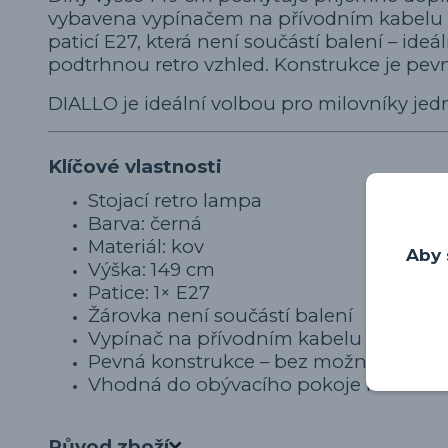
vybavena vypínačem na přívodním kabelu pr
paticí E27, která není součástí balení – ide
podtrhnou retro vzhled. Konstrukce je pevn
DIALLO je ideální volbou pro milovníky j
Klíčové vlastnosti
Stojací retro lampa
Barva: černá
Materiál: kov
Aby 
Výška: 149 cm
Patice: 1× E27
Žárovka není součástí balení
Vypínač na přívodním kabelu
Pevná konstrukce – bez možnosti natá
Vhodná do obývacího pokoje i čtecího
Původ zboží