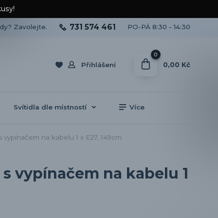
kusy!
731 574 461
ady? Zavolejte.
PO-PÁ 8:30 - 14:30
0
0,00 Kč
Přihlášení
Svítidla dle místností
Více
 vypínačem na kabelu 1 x E27, 149cm
 s vypínačem na kabelu 1