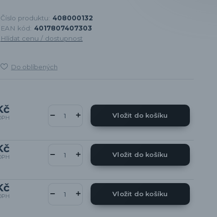
Číslo produktu:
408000132
EAN kód:
4017807407303
Hlídat cenu / dostupnost
Do oblíbených
Kč
Vložit do košíku
DPH
Kč
Vložit do košíku
DPH
Kč
Vložit do košíku
DPH