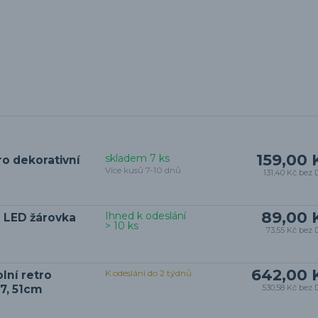
159,00 
skladem 7 ks
ro dekorativní
Více kusů 7-10 dnů
131,40 Kč
bez 
89,00 
Ihned k odeslání
 LED žárovka
> 10 ks
73,55 Kč
bez 
642,00 
K odeslání do 2 týdnů
lní retro
7, 51cm
530,58 Kč
bez 