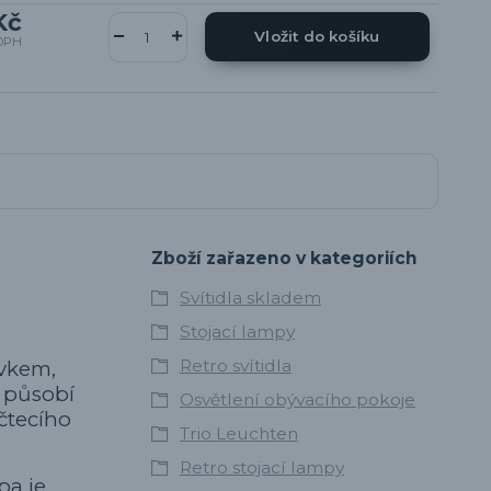
Kč
Vložit do košíku
DPH
Zboží zařazeno v kategoriích
Svítidla skladem
Stojací lampy
Retro svítidla
rvkem,
ě působí
Osvětlení obývacího pokoje
 čtecího
Trio Leuchten
Retro stojací lampy
pa je