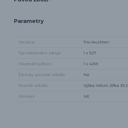
Parametry
Výrobce
Trio-leuchten
Typ světelného zdroje
1 x E27
Maximální příkon
1 x 42W
Žárovky součástí svítidla
Ne
Rozměr svítidla
Výška 149cm, šířka 39,
Stmívání
NE