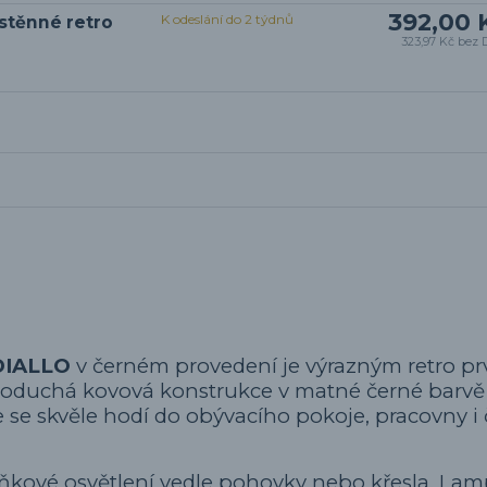
392,00 
K odeslání do 2 týdnů
stěnné retro
323,97 Kč
bez 
DIALLO
v černém provedení je výrazným retro p
ednoduchá kovová konstrukce v matné černé barv
e se skvěle hodí do obývacího pokoje, pracovny i
ňkové osvětlení vedle pohovky nebo křesla. Lam