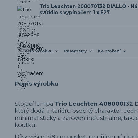
Trio Leuchten 208070132 DIALLO - Ná
svítidlo s vypínačem 1 x E27
Popis výrobku
Parametry
Ke stažení
Popis výrobku
Stojací lampa
Trio Leuchten 408000132 
který dodá interiéru osobitý charakter. J
minimalisticky a zároveň industriálně, takž
koutku.
Díky výšce 149 cm poskytuje příjemné dopl