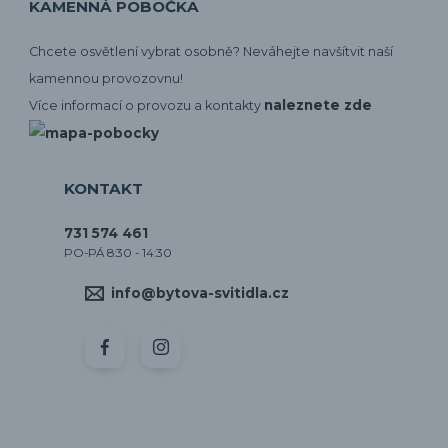
KAMENNÁ POBOČKA
Chcete osvětlení vybrat osobně? Neváhejte navšítvit naší
kamennou provozovnu!
naleznete zde
Více informací o provozu a kontakty
KONTAKT
731 574 461
PO-PÁ 8:30 - 14:30
info@bytova-svitidla.cz