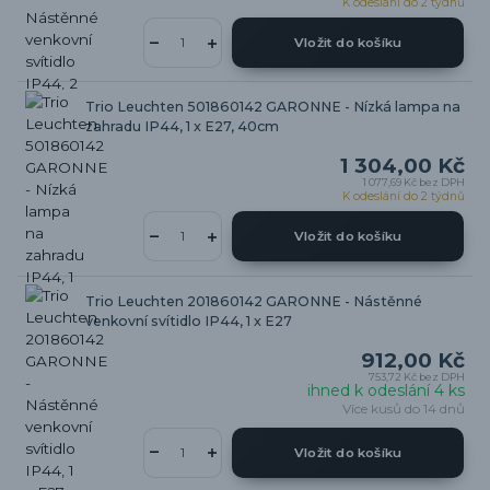
K odeslání do 2 týdnů
Vložit do košíku
Trio Leuchten 501860142 GARONNE - Nízká lampa na
zahradu IP44, 1 x E27, 40cm
1 304,00 Kč
1 077,69 Kč
bez DPH
K odeslání do 2 týdnů
Vložit do košíku
Trio Leuchten 201860142 GARONNE - Nástěnné
venkovní svítidlo IP44, 1 x E27
912,00 Kč
753,72 Kč
bez DPH
ihned k odeslání 4 ks
Více kusů do 14 dnů
Vložit do košíku