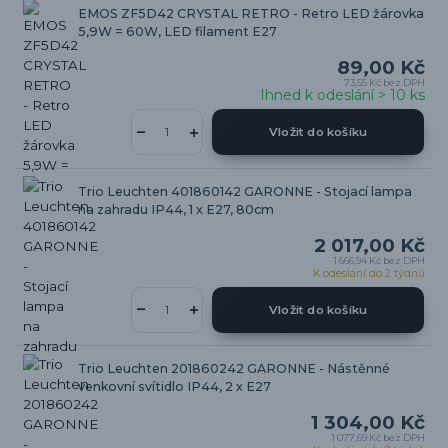
EMOS ZF5D42 CRYSTAL RETRO - Retro LED žárovka
5,9W = 60W, LED filament E27
89,00 Kč
73,55 Kč
bez DPH
Ihned k odeslání > 10 ks
Vložit do košíku
Trio Leuchten 401860142 GARONNE - Stojací lampa
na zahradu IP44, 1 x E27, 80cm
2 017,00 Kč
1 666,94 Kč
bez DPH
K odeslání do 2 týdnů
Vložit do košíku
Trio Leuchten 201860242 GARONNE - Nástěnné
venkovní svítidlo IP44, 2 x E27
1 304,00 Kč
1 077,69 Kč
bez DPH