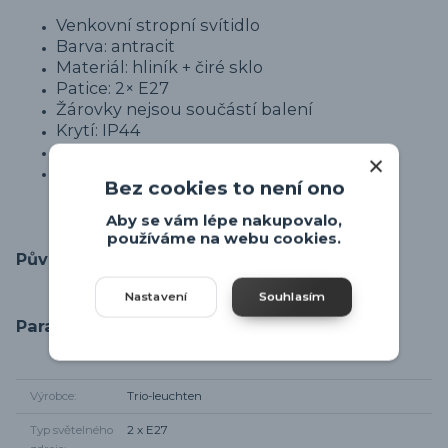
Venkovní stropní svítidlo
Barva: antracit
Materiál: hliník + čiré sklo
Patice: 2× E27
Žárovky nejsou součástí balení
Krytí: IP44
Rozměry: 24 × 24 cm
Výška: 11 cm
Bez cookies to není ono
Aby se vám lépe nakupovalo,
používáme na webu cookies.
Původ zboží
Nastavení
Souhlasím
Parametry
Výrobce
Trio-leuchten
Typ světelného
2 x E27