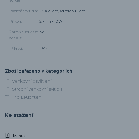
zdroje
Rozměr svítidla
24 x 24cm, od stropu 11cm
Příkon
2 x max 10W
Žárovka součástí
Ne
svítidla
IP krytí
IP44
Zboží zařazeno v kategoriích
Venkovní osvětlení
Stropní venkovní svítidla
Trio Leuchten
Ke stažení
Manual