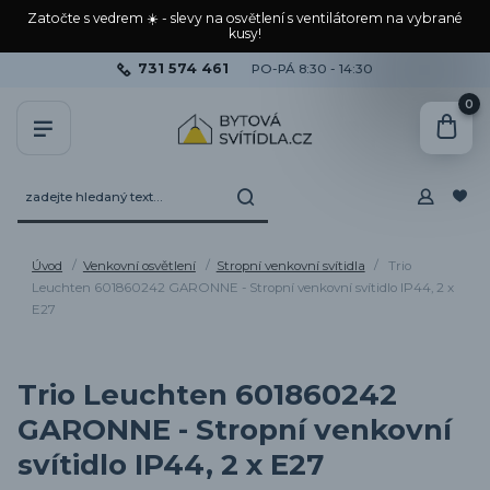
Zatočte s vedrem ☀️ - slevy na osvětlení s ventilátorem na vybrané
kusy!
731 574 461
PO-PÁ 8:30 - 14:30
0
Úvod
Venkovní osvětlení
Stropní venkovní svítidla
Trio
Leuchten 601860242 GARONNE - Stropní venkovní svítidlo IP44, 2 x
E27
Trio Leuchten 601860242
GARONNE - Stropní venkovní
svítidlo IP44, 2 x E27