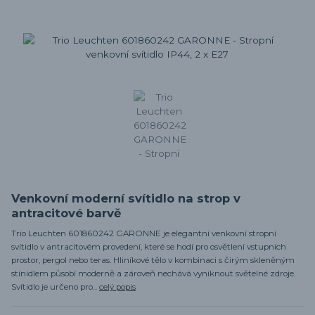
Venkovní moderní svítidlo na strop v
antracitové barvě
Trio Leuchten 601860242 GARONNE je elegantní venkovní stropní
svítidlo v antracitovém provedení, které se hodí pro osvětlení vstupních
prostor, pergol nebo teras. Hliníkové tělo v kombinaci s čirým skleněným
stínidlem působí moderně a zároveň nechává vyniknout světelné zdroje.
Svítidlo je určeno pro...
celý popis