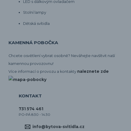
LED s dálkovým ovladačem
Stolní lampy
Dětská svítidla
KAMENNÁ POBOČKA
Chcete osvětlení vybrat osobně? Neváhejte navšítvit naší
kamennou provozovnu!
naleznete zde
Více informací o provozu a kontakty
KONTAKT
731 574 461
PO-PÁ 8:30 - 14:30
info@bytova-svitidla.cz