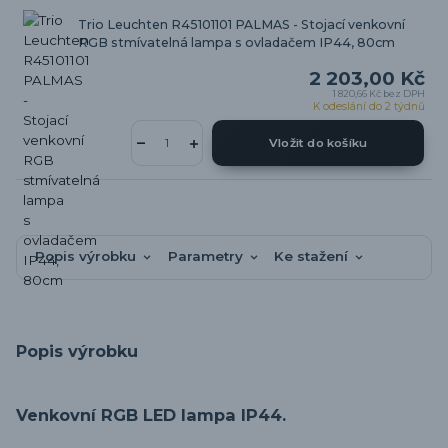
Trio Leuchten R45101101 PALMAS - Stojací venkovní
RGB stmívatelná lampa s ovladačem IP44, 80cm
2 203,00 Kč
1 820,66 Kč
bez DPH
K odeslání do 2 týdnů
Vložit do košíku
Popis výrobku
Parametry
Ke stažení
Popis výrobku
Venkovní RGB LED lampa IP44.