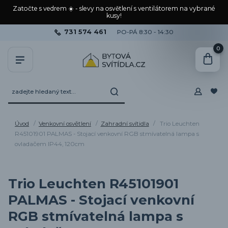
Zatočte s vedrem ☀️ - slevy na osvětlení s ventilátorem na vybrané
kusy!
731 574 461
PO-PÁ 8:30 - 14:30
0
Úvod
Venkovní osvětlení
Zahradní svítidla
Trio Leuchten
R45101901 PALMAS - Stojací venkovní RGB stmívatelná lampa s
ovladačem IP44, 120cm
Trio Leuchten R45101901
PALMAS - Stojací venkovní
RGB stmívatelná lampa s