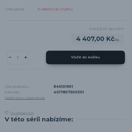
Dostupnost
K odeslání do 2 týdnů
3 642,15 Kč
bez DPH
4 407,00 Kč
/
ks
Vložit do košíku
Číslo produktu:
R45101901
EAN kód:
4017807500301
Hlídat cenu / dostupnost
Do oblíbených
V této sérii nabízíme: