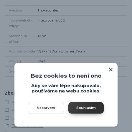
Výrobce
Trio-leuchten
Typ světelného
integrované LED
zdroje
Maximální
4,5W
příkon
Rozměr svítidla
Výška 120cm, průměr 37cm
IP krytí
IP44
Světelný tok
120lm + RGB
Bez cookies to není ono
Aby se vám lépe nakupovalo,
používáme na webu cookies.
Zboží zařazeno v kategoriích
Venkovní osvětlení
Nastavení
Souhlasím
Venkovní stojací lampy
LED venkovní svítidla
Zahradní svítidla