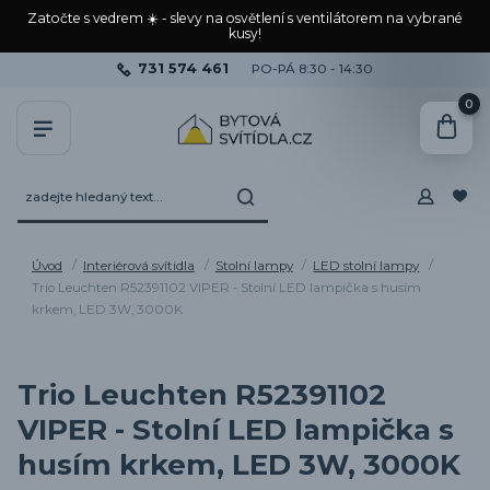
Zatočte s vedrem ☀️ - slevy na osvětlení s ventilátorem na vybrané
kusy!
731 574 461
PO-PÁ 8:30 - 14:30
0
Úvod
Interiérová svítidla
Stolní lampy
LED stolní lampy
Trio Leuchten R52391102 VIPER - Stolní LED lampička s husím
krkem, LED 3W, 3000K
Trio Leuchten R52391102
VIPER - Stolní LED lampička s
husím krkem, LED 3W, 3000K