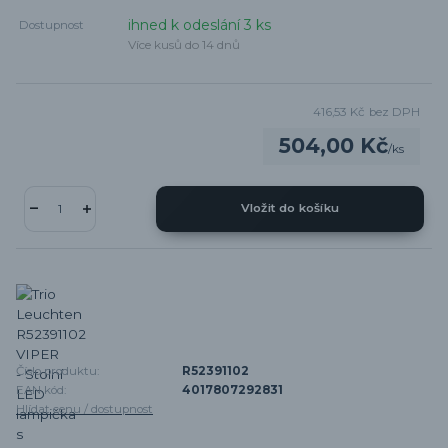
ihned k odeslání 3 ks
Dostupnost
Více kusů do 14 dnů
416,53 Kč
bez DPH
504,00 Kč
/
ks
Vložit do košíku
Číslo produktu:
R52391102
EAN kód:
4017807292831
Hlídat cenu / dostupnost