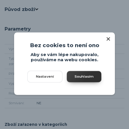
Původ zboží
Parametry
Bez cookies to není ono
Výrobce
Trio-leuchten
Aby se vám lépe nakupovalo,
Typ světelného
LED
používáme na webu cookies.
zdroje
Příkon
3W
Nastavení
Souhlasím
Vypínač
Na svítidle
Rozměr svítidla
Dle nákresu
Stmívání
NE
Zboží zařazeno v kategoriích