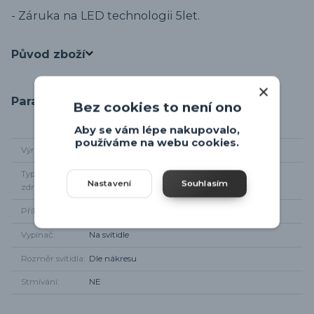
- Záruka na LED technologii 5let.
Původ zboží
Parametry
Bez cookies to není ono
Aby se vám lépe nakupovalo,
používáme na webu cookies.
Výrobce
Trio-leuchten
Typ světelného
LED
Nastavení
Souhlasím
zdroje
Příkon
3W
Vypínač
Na svítidle
Rozměr svítidla
Dle nákresu
Stmívání
NE