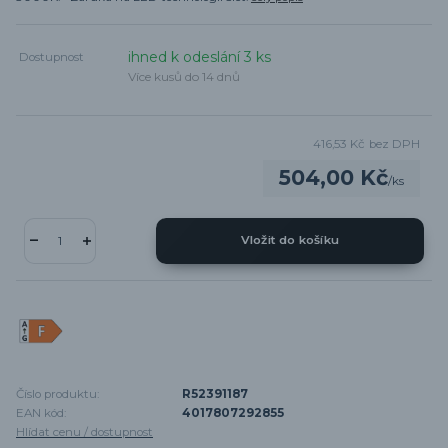
ihned k odeslání 3 ks
Dostupnost
Více kusů do 14 dnů
416,53 Kč
bez DPH
504,00 Kč
/
ks
Vložit do košíku
Číslo produktu:
R52391187
EAN kód:
4017807292855
Hlídat cenu / dostupnost