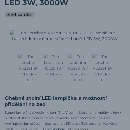
LED 3W, 3000W
5 let záruka
Ohebná stolní LED lampička s možností
přidělání na zeď
Stopní lampička s husím krkem Trio Viper. - Materiál lampičky je kov +
plast ve stříbrné a černé barvě. - Svítidlo lze namontovat i na zeď. -
Vypínač na lampičce. - Integrovaná LED dioda 3W, teplá barva světla
3000K. - Záruka na LED technologii 5let.
celý popis