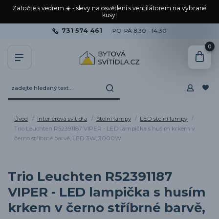
Zatočte s vedrem ☀️ - slevy na osvětlení s ventilátorem na vybrané
kusy!
731 574 461
PO-PÁ 8:30 - 14:30
0
Úvod
Interiérová svítidla
Stolní lampy
LED stolní lampy
Trio Leuchten R52391187 VIPER - LED lampička s husím krkem v
černo stříbrné barvě, LED 3W, 3000W
Trio Leuchten R52391187
VIPER - LED lampička s husím
krkem v černo stříbrné barvě,