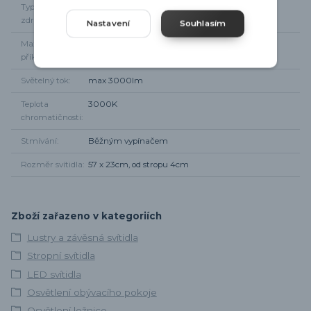
Typ světelného
integrované LED
zdroje
Nastavení
Souhlasím
Maximální
27W
příkon
Světelný tok
max 3000lm
Teplota
3000K
chromatičnosti
Stmívání
Běžným vypínačem
Rozměr svítidla
57 x 23cm, od stropu 4cm
Zboží zařazeno v kategoriích
Lustry a závěsná svítidla
Stropní svítidla
LED svítidla
Osvětlení obývacího pokoje
Osvětlení ložnice