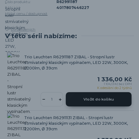
Číslo produktu:
R62991187
EAN kód:
4017807446227
Hlídat cenu / dostupnost
Do oblíbených
V této sérii nabízíme:
Trio Leuchten R62911187 ZIBAL - Stropní lustr
stmívatelný klasickým vypínačem, LED 22W, 3000K,
2200lm, Ø 39cm
1 336,00 Kč
1 104,13 Kč
bez DPH
K odeslání do 2 týdnů
Vložit do košíku
Trio Leuchten R62911131 ZIBAL - Stropní lustr
stmívatelný klasickým vypínačem, LED 22W, 3000K,
2200lm, Ø 39cm