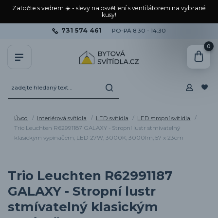
Zatočte s vedrem ☀️ - slevy na osvětlení s ventilátorem na vybrané
kusy!
731 574 461
PO-PÁ 8:30 - 14:30
0
Úvod
Interiérová svítidla
LED svítidla
LED stropní svítidla
Trio Leuchten R62991187 GALAXY - Stropní lustr stmívatelný
klasickým vypínačem, LED 27W, 3000K, 3000lm, 57 x 23cm
Trio Leuchten R62991187
GALAXY - Stropní lustr
stmívatelný klasickým