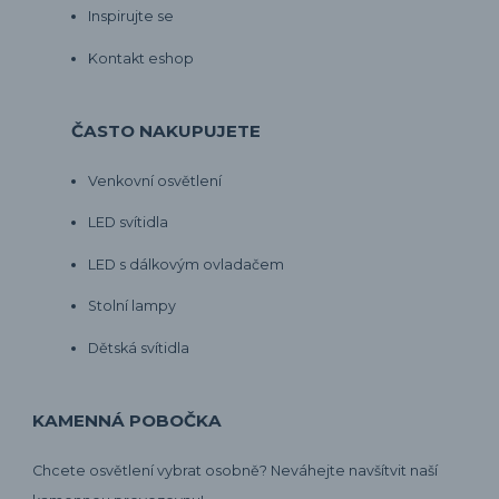
Inspirujte se
Kontakt eshop
ČASTO NAKUPUJETE
Venkovní osvětlení
LED svítidla
LED s dálkovým ovladačem
Stolní lampy
Dětská svítidla
KAMENNÁ POBOČKA
Chcete osvětlení vybrat osobně? Neváhejte navšítvit naší