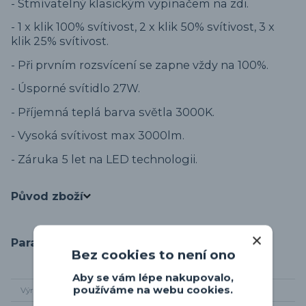
- Stmívatelný klasickým vypínačem na zdi.
- 1 x klik 100% svítivost, 2 x klik 50% svítivost, 3 x
klik 25% svítivost.
- Při prvním rozsvícení se zapne vždy na 100%.
- Úsporné svítidlo 27W.
- Příjemná teplá barva světla 3000K.
- Vysoká svítivost max 3000lm.
- Záruka 5 let na LED technologii.
Původ zboží
Parametry
Bez cookies to není ono
Aby se vám lépe nakupovalo,
používáme na webu cookies.
Výrobce
Trio-leuchten