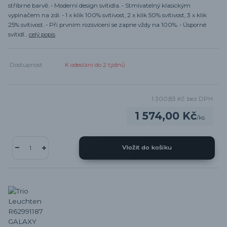
stříbrné barvě. - Moderní design svítidla. - Stmívatelný klasickým
vypínačem na zdi. - 1 x klik 100% svítivost, 2 x klik 50% svítivost, 3 x klik
25% svítivost. - Při prvním rozsvícení se zapne vždy na 100%. - Úsporné
svítidl...
celý popis
Dostupnost
K odeslání do 2 týdnů
1 300,83 Kč
bez DPH
1 574,00 Kč
/
ks
Vložit do košíku