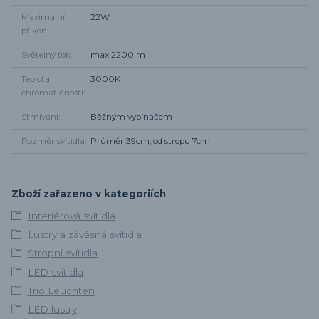
Maximální
22W
příkon
Světelný tok
max 2200lm
Teplota
3000K
chromatičnosti
Stmívání
Běžným vypínačem
Rozměr svítidla
Průměr 39cm, od stropu 7cm
Zboží zařazeno v kategoriích
Interiérová svítidla
Lustry a závěsná svítidla
Stropní svítidla
LED svítidla
Trio Leuchten
LED lustry