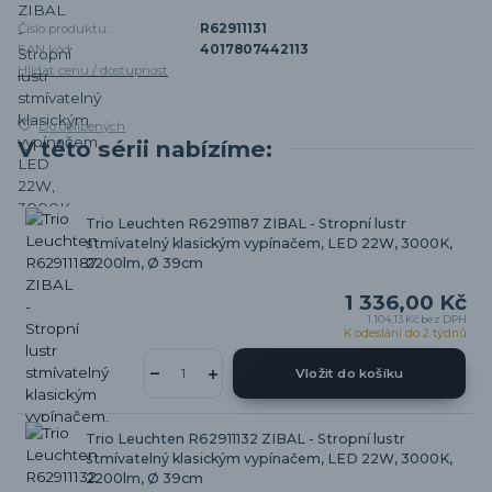
Číslo produktu:
R62911131
EAN kód:
4017807442113
Hlídat cenu / dostupnost
Do oblíbených
V této sérii nabízíme:
Trio Leuchten R62911187 ZIBAL - Stropní lustr
stmívatelný klasickým vypínačem, LED 22W, 3000K,
2200lm, Ø 39cm
1 336,00 Kč
1 104,13 Kč
bez DPH
K odeslání do 2 týdnů
Vložit do košíku
Trio Leuchten R62911132 ZIBAL - Stropní lustr
stmívatelný klasickým vypínačem, LED 22W, 3000K,
2200lm, Ø 39cm