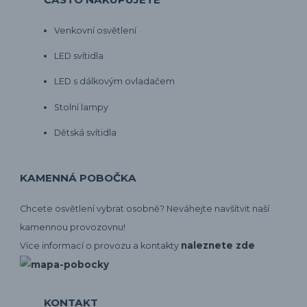
Venkovní osvětlení
LED svítidla
LED s dálkovým ovladačem
Stolní lampy
Dětská svítidla
KAMENNÁ POBOČKA
Chcete osvětlení vybrat osobně? Neváhejte navšítvit naší
kamennou provozovnu!
naleznete zde
Více informací o provozu a kontakty
KONTAKT