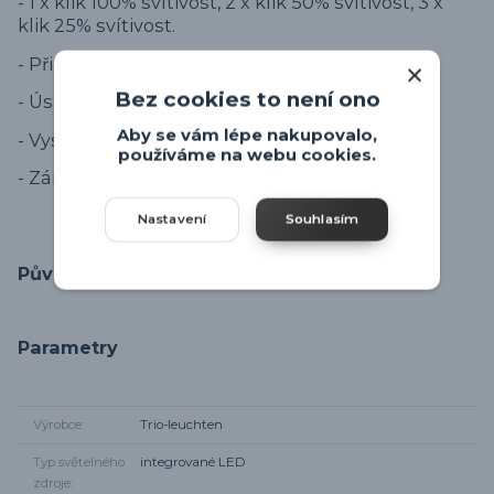
- 1 x klik 100% svítivost, 2 x klik 50% svítivost, 3 x
klik 25% svítivost.
- Při prvním rozsvícení se zapne vždy na 100%.
Bez cookies to není ono
- Úsporné svítidlo 22W.
Aby se vám lépe nakupovalo,
- Vysoká svítivost max 2200lm.
používáme na webu cookies.
- Záruka 5 let na LED technologii.
Nastavení
Souhlasím
Původ zboží
Parametry
Výrobce
Trio-leuchten
Typ světelného
integrované LED
zdroje