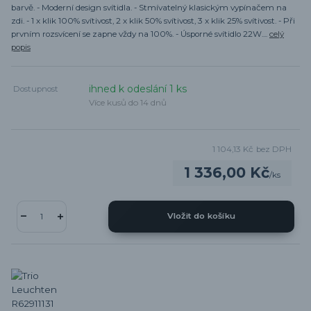
barvě. - Moderní design svítidla. - Stmívatelný klasickým vypínačem na
zdi. - 1 x klik 100% svítivost, 2 x klik 50% svítivost, 3 x klik 25% svítivost. - Při
prvním rozsvícení se zapne vždy na 100%. - Úsporné svítidlo 22W....
celý
popis
ihned k odeslání 1 ks
Dostupnost
Více kusů do 14 dnů
1 104,13 Kč
bez DPH
1 336,00 Kč
/
ks
Vložit do košíku