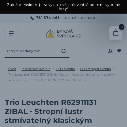
Zatočte s vedrem ☀️ - slevy na osvětlení s ventilátorem na vybrané
kusy!
731 574 461
PO-PÁ 8:30 - 14:30
0
Úvod
Interiérová svítidla
LED svítidla
LED stropní svítidla
Trio Leuchten R62911131 ZIBAL - Stropní lustr stmívatelný klasickým
vypínačem, LED 22W, 3000K, 2200lm, Ø 39cm
Trio Leuchten R62911131
ZIBAL - Stropní lustr
stmívatelný klasickým