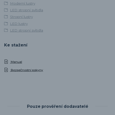
Moderní lustry
LED stropní svítidla
Stropní lustry
LED lustry
LED stropní svítidla
Ke stažení
Manual
Bezpečnostní pokyny
Pouze prověření dodavatelé