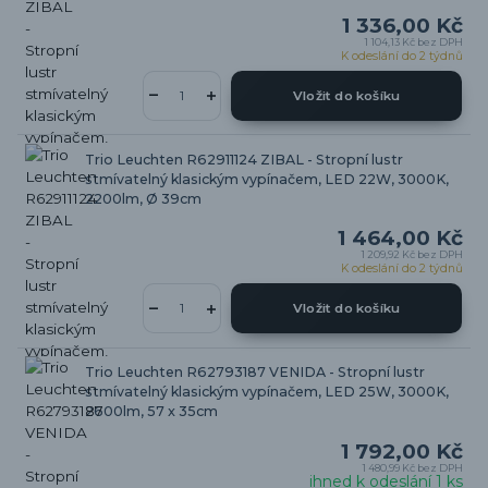
1 336,00 Kč
1 104,13 Kč
bez DPH
K odeslání do 2 týdnů
Vložit do košíku
Trio Leuchten R62911124 ZIBAL - Stropní lustr
stmívatelný klasickým vypínačem, LED 22W, 3000K,
2200lm, Ø 39cm
1 464,00 Kč
1 209,92 Kč
bez DPH
K odeslání do 2 týdnů
Vložit do košíku
Trio Leuchten R62793187 VENIDA - Stropní lustr
stmívatelný klasickým vypínačem, LED 25W, 3000K,
2600lm, 57 x 35cm
1 792,00 Kč
1 480,99 Kč
bez DPH
ihned k odeslání 1 ks