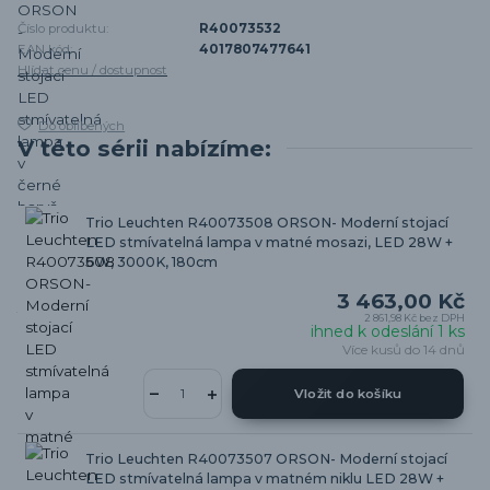
Číslo produktu:
R40073532
EAN kód:
4017807477641
Hlídat cenu / dostupnost
Do oblíbených
V této sérii nabízíme:
Trio Leuchten R40073508 ORSON- Moderní stojací
LED stmívatelná lampa v matné mosazi, LED 28W +
6W, 3000K, 180cm
3 463,00 Kč
2 861,98 Kč
bez DPH
ihned k odeslání 1 ks
Více kusů do 14 dnů
Vložit do košíku
Trio Leuchten R40073507 ORSON- Moderní stojací
LED stmívatelná lampa v matném niklu LED 28W +