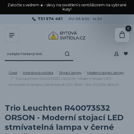
Zatočte s vedrem ☀️ - slevy na osvětlení s ventilátorem na vybrané
kusy!
731 574 461
PO-PÁ 8:30 - 14:30
0
Úvod
Interiérová svítidla
Stojací lampy
Moderní stojací lampy
Trio Leuchten R40073532 ORSON - Moderní stojací LED
stmívatelná lampa v černé barvě LED 28W + 6W, 3000K, 180cm
Trio Leuchten R40073532
ORSON - Moderní stojací LED
stmívatelná lampa v černé