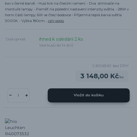
kov v černé barvě. - Husí krk na čtecím rameni. - Dva stmívače na
montuře lampy. - Paměť na poslední nastavení intenzity světla. - 28W v
horní části lampy, 6W ve čtecí bodovce - Příjemná teplá barva světla
3000K. - Výška 180cm....
celý popis
ihned k odeslání 2 ks
Dostupnost
Více kusů do 14 dnů
2 601,65 Kč
bez DPH
3 148,00 Kč
/
ks
Vložit do košíku