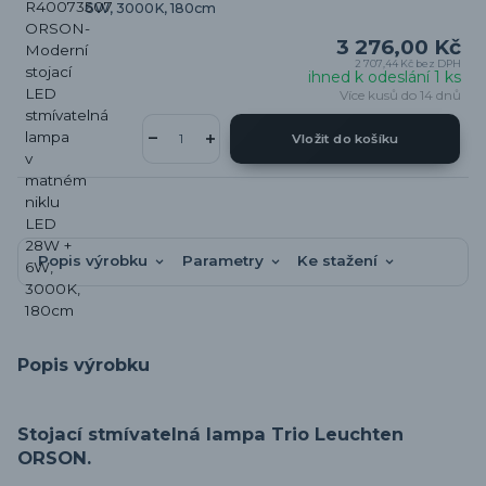
6W, 3000K, 180cm
3 276,00 Kč
2 707,44 Kč
bez DPH
ihned k odeslání 1 ks
Více kusů do 14 dnů
Vložit do košíku
Popis výrobku
Parametry
Ke stažení
Popis výrobku
Stojací stmívatelná lampa Trio Leuchten
ORSON.