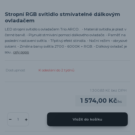
Stropní RGB svítidlo stmívatelné dálkovým
ovladačem
LED stropní svítidlo s ovladačem Trio ARCO. - Materiál svítidla je plast v
černé barvě. - Plynulé stmívání pomocí dálkového ovladače. - Paměť na
poslední nastavení světla. - Třpitivý efekt stínidla. - Noční režim - obrysové
svícení. - Změna barvy světla 2700 - 6000K + RGB. - Dálkový ovladač je
sou...
celý popis
Dostupnost
K odeslání do 2 týdnů
1 300,83 Kč
bez DPH
1 574,00 Kč
/
ks
Vložit do košíku