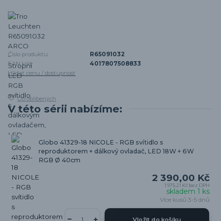
Číslo produktu:
R65091032
EAN kód:
4017807508833
Hlídat cenu / dostupnost
Do oblíbených
V této sérii nabízíme:
Globo 41329-18 NICOLE - RGB svítidlo s
reproduktorem + dálkový ovladač, LED 18W + 6W
RGB Ø 40cm
2 390,00 Kč
1 975,21 Kč
bez DPH
skladem 1 ks
Více kusů 3-5 dnů
Vložit do košíku