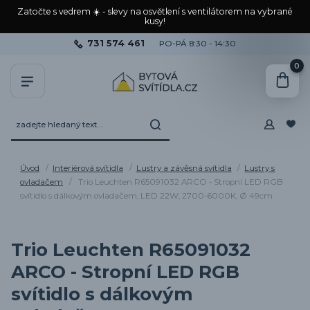
Zatočte s vedrem ☀️ - slevy na osvětlení s ventilátorem na vybrané
kusy!
731 574 461
PO-PÁ 8:30 - 14:30
0
Úvod
Interiérová svítidla
Lustry a závěsná svítidla
Lustry s
ovladačem
Trio Leuchten R65091032 ARCO - Stropní LED RGB
svítidlo s dálkovým ovladačem, LED 22W, 2700-6000K, Ø 49cm
Trio Leuchten R65091032
ARCO - Stropní LED RGB
svítidlo s dálkovým