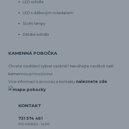
LED svítidla
LED s dálkovým ovladačem
Stolní lampy
Dětská svítidla
KAMENNÁ POBOČKA
Chcete osvětlení vybrat osobně? Neváhejte navšítvit naší
kamennou provozovnu!
naleznete zde
Více informací o provozu a kontakty
KONTAKT
731 574 461
PO-PÁ 8:30 - 14:30