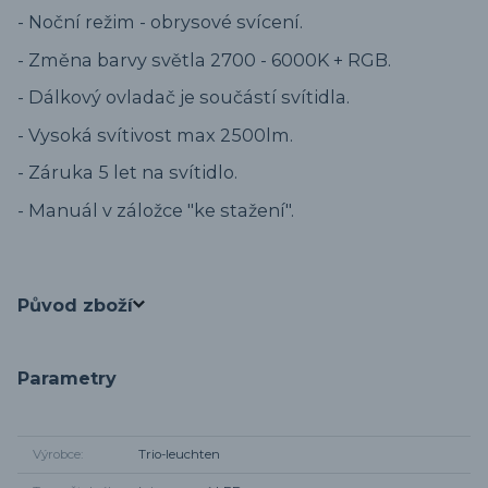
- Noční režim - obrysové svícení.
- Změna barvy světla 2700 - 6000K + RGB.
- Dálkový ovladač je součástí svítidla.
- Vysoká svítivost max 2500lm.
- Záruka 5 let na svítidlo.
- Manuál v záložce "ke stažení".
Původ zboží
Parametry
Výrobce
Trio-leuchten