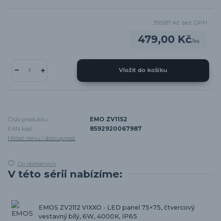
395,87 Kč
bez DPH
479,00 Kč
/
ks
Vložit do košíku
Číslo produktu:
EMO ZV1152
EAN kód:
8592920067987
Hlídat cenu / dostupnost
Do oblíbených
V této sérii nabízíme:
EMOS ZV2112 VIXXO - LED panel 75×75, čtvercový
vestavný bílý, 6W, 4000K, IP65