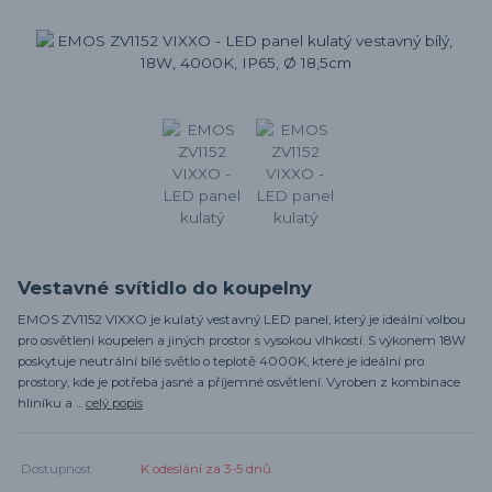
Vestavné svítidlo do koupelny
EMOS ZV1152 VIXXO je kulatý vestavný LED panel, který je ideální volbou
pro osvětlení koupelen a jiných prostor s vysokou vlhkostí. S výkonem 18W
poskytuje neutrální bílé světlo o teplotě 4000K, které je ideální pro
prostory, kde je potřeba jasné a příjemné osvětlení. Vyroben z kombinace
hliníku a ...
celý popis
Dostupnost
K odeslání za 3-5 dnů