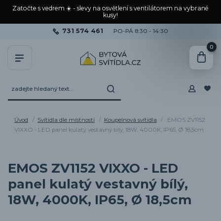
Zatočte s vedrem ☀️ - slevy na osvětlení s ventilátorem na vybrané
kusy!
731 574 461
PO-PÁ 8:30 - 14:30
0
Úvod
Svítidla dle místností
Koupelnová svítidla
EMOS ZV1152
VIXXO - LED panel kulatý vestavný bílý, 18W, 4000K, IP65, Ø 18,5cm
EMOS ZV1152 VIXXO - LED
panel kulatý vestavný bílý,
18W, 4000K, IP65, Ø 18,5cm