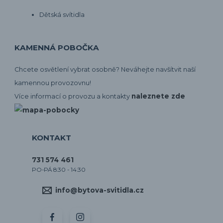
Dětská svítidla
KAMENNÁ POBOČKA
Chcete osvětlení vybrat osobně? Neváhejte navšítvit naší
kamennou provozovnu!
naleznete zde
Více informací o provozu a kontakty
KONTAKT
731 574 461
PO-PÁ 8:30 - 14:30
info@bytova-svitidla.cz