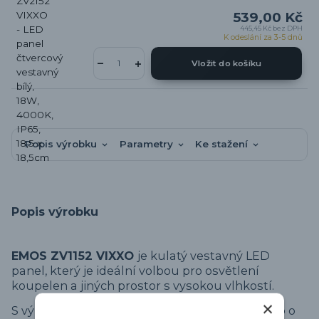
539,00 Kč
445,45 Kč
bez DPH
K odeslání za 3-5 dnů
Vložit do košíku
Popis výrobku
Parametry
Ke stažení
Popis výrobku
EMOS ZV1152 VIXXO
je kulatý vestavný LED
panel, který je ideální volbou pro osvětlení
koupelen a jiných prostor s vysokou vlhkostí.
S výkonem 18W poskytuje neutrální bílé světlo o