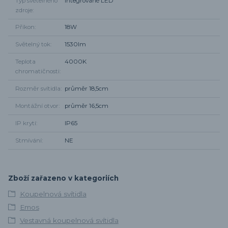
Typ světelného
integrované LED
zdroje
Příkon
18W
Světelný tok
1530lm
Teplota
4000K
chromatičnosti
Rozměr svítidla
průměr 18,5cm
Montážní otvor
průměr 16,5cm
IP krytí
IP65
Stmívání
NE
Zboží zařazeno v kategoriích
Koupelnová svítidla
Emos
Vestavná koupelnová svítidla