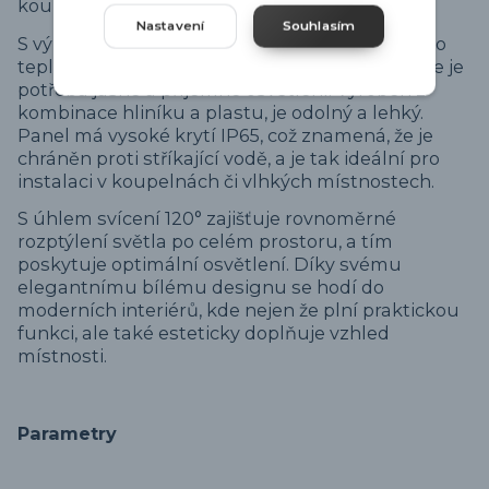
koupelen a jiných prostor s vysokou vlhkostí.
Nastavení
Souhlasím
S výkonem 8W poskytuje neutrální bílé světlo o
teplotě 4000K, které je ideální pro prostory, kde je
potřeba jasné a příjemné osvětlení. Vyroben z
kombinace hliníku a plastu, je odolný a lehký.
Panel má vysoké krytí IP65, což znamená, že je
chráněn proti stříkající vodě, a je tak ideální pro
instalaci v koupelnách či vlhkých místnostech.
S úhlem svícení 120° zajišťuje rovnoměrné
rozptýlení světla po celém prostoru, a tím
poskytuje optimální osvětlení. Díky svému
elegantnímu bílému designu se hodí do
moderních interiérů, kde nejen že plní praktickou
funkci, ale také esteticky doplňuje vzhled
místnosti.
Parametry