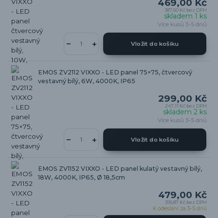
469,00 Kč
387,60 Kč
bez DPH
skladem 1 ks
Více kusů 3-5 dnů
Vložit do košíku
EMOS ZV2112 VIXXO - LED panel 75×75, čtvercový
vestavný bílý, 6W, 4000K, IP65
299,00 Kč
247,11 Kč
bez DPH
skladem 2 ks
Více kusů 3-5 dnů
Vložit do košíku
EMOS ZV1152 VIXXO - LED panel kulatý vestavný bílý,
18W, 4000K, IP65, Ø 18,5cm
479,00 Kč
395,87 Kč
bez DPH
K odeslání za 3-5 dnů