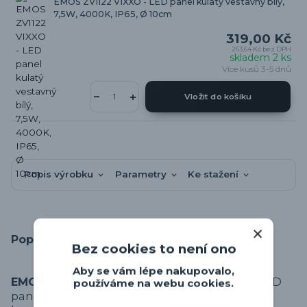
EMOS ZV1122 VIXXO - LED panel kulatý vestavný bílý,
7,5W, 4000K, IP65, Ø 10cm
319,00 Kč
263,64 Kč
bez DPH
skladem 2 ks
Více kusů 3-5 dnů
Vložit do košíku
Popis výrobku
Parametry
Ke stažení
Popis výrobku
Bez cookies to není ono
Aby se vám lépe nakupovalo,
EMOS ZV2122 VIXXO
je čtvercový vestavný LED
používáme na webu cookies.
panel, který je ideální volbou pro osvětlení