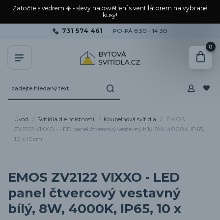
Zatočte s vedrem ☀️ - slevy na osvětlení s ventilátorem na vybrané
kusy!
731 574 461
PO-PÁ 8:30 - 14:30
0
Úvod
Svítidla dle místností
Koupelnová svítidla
EMOS
ZV2122 VIXXO - LED panel čtvercový vestavný bílý, 8W, 4000K, IP65,
10 x 10cm
EMOS ZV2122 VIXXO - LED
panel čtvercový vestavný
bílý, 8W, 4000K, IP65, 10 x