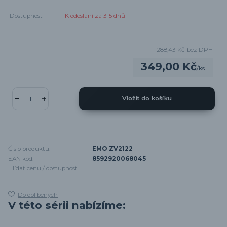
Dostupnost
K odeslání za 3-5 dnů
288,43 Kč
bez DPH
349,00 Kč
/
ks
Vložit do košíku
Číslo produktu:
EMO ZV2122
EAN kód:
8592920068045
Hlídat cenu / dostupnost
Do oblíbených
V této sérii nabízíme: