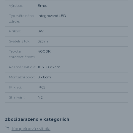
Výrobce
Emos
Typ světelného
integrované LED
zdroje
Příkon
8W
Světelný tok
525lm
Teplota
4000K
chromatičnosti
Rozměr svítidla
10 x 10 x 2cm
Montážní otvor
8 x 8cm
IP krytí
IP65
Stmívání
NE
Zboží zařazeno v kategoriích
Koupelnová svítidla