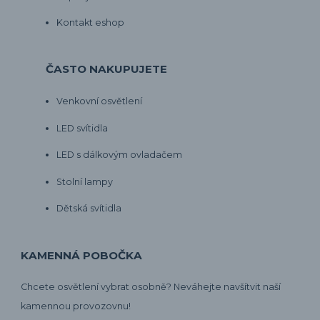
Kontakt eshop
ČASTO NAKUPUJETE
Venkovní osvětlení
LED svítidla
LED s dálkovým ovladačem
Stolní lampy
Dětská svítidla
KAMENNÁ POBOČKA
Chcete osvětlení vybrat osobně? Neváhejte navšítvit naší
kamennou provozovnu!