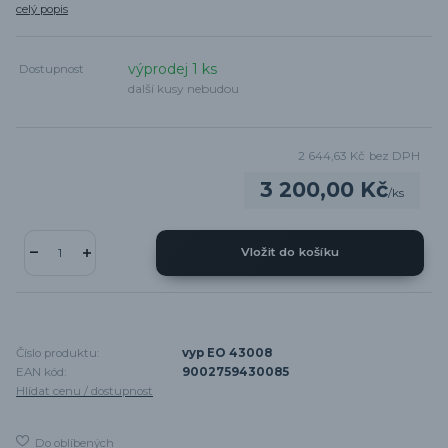
celý popis
výprodej 1 ks
Dostupnost
další kusy nebudou
2 644,63 Kč
bez DPH
3 200,00 Kč
/
ks
Vložit do košíku
Číslo produktu:
vyp EO 43008
EAN kód:
9002759430085
Hlídat cenu / dostupnost
Do oblíbených