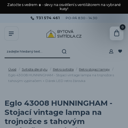
Zatočte s vedrem ☀️ - slevy na osvětlení s ventilátorem na vybrané
kusy!
731 574 461
PO-PÁ 8:30 - 14:30
0
Úvod
Svítidla dle stylu
Retro svítidla
Retro stojací lampy
Eglo 43008 HUNNINGHAM - Stojací vintage lampa na trojnožce s
tahovým vypínačem + Dárek LED retro žárovka
Eglo 43008 HUNNINGHAM -
Stojací vintage lampa na
trojnožce s tahovým