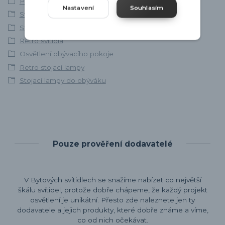
Poslední kousky
Nastavení
Souhlasím
Svítidla skladem
Stojací lampy
Retro svítidla
Osvětlení obývacího pokoje
Retro stojací lampy
Stojací lampy do obýváku
Pouze prověření dodavatelé
V Bytových svítidlech se snažíme nabízet co největší
škálu svítidel, protože dobře chápeme, že každý projekt
osvětlení je unikátní. Přesto zde naleznete jen ty
dodavatele a jejich produkty, které dobře známe a víme,
co od nich očekávat.