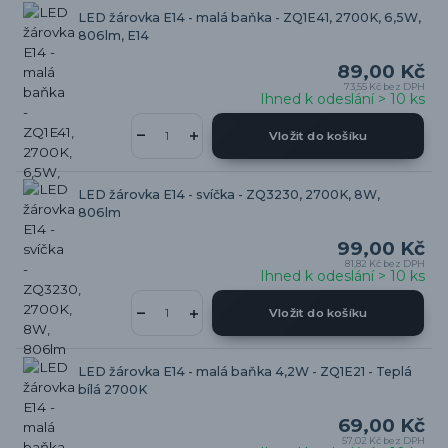
LED žárovka E14 - malá baňka - ZQ1E41, 2700K, 6,5W,
806lm, E14
89,00 Kč
73,55 Kč
bez DPH
Ihned k odeslání > 10 ks
Vložit do košíku
LED žárovka E14 - svíčka - ZQ3230, 2700K, 8W,
806lm
99,00 Kč
81,82 Kč
bez DPH
Ihned k odeslání > 10 ks
Vložit do košíku
LED žárovka E14 - malá baňka 4,2W - ZQ1E21 - Teplá
bílá 2700K
69,00 Kč
57,02 Kč
bez DPH