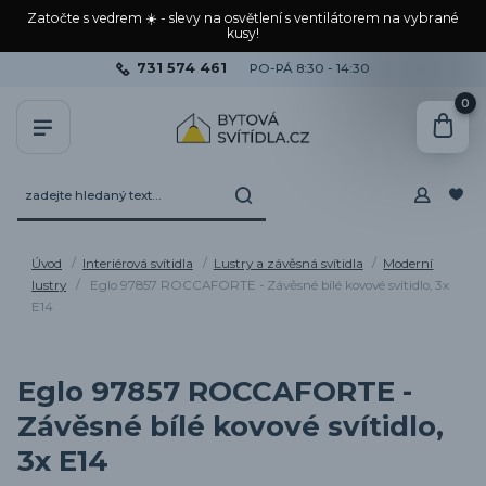
Zatočte s vedrem ☀️ - slevy na osvětlení s ventilátorem na vybrané
kusy!
731 574 461
PO-PÁ 8:30 - 14:30
0
Úvod
Interiérová svítidla
Lustry a závěsná svítidla
Moderní
lustry
Eglo 97857 ROCCAFORTE - Závěsné bílé kovové svítidlo, 3x
E14
Eglo 97857 ROCCAFORTE -
Závěsné bílé kovové svítidlo,
3x E14