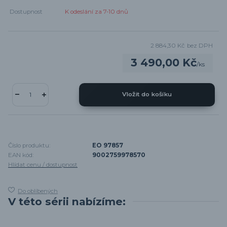
Dostupnost
K odeslání za 7-10 dnů
2 884,30 Kč
bez DPH
3 490,00 Kč
/
ks
Vložit do košíku
Číslo produktu:
EO 97857
EAN kód:
9002759978570
Hlídat cenu / dostupnost
Do oblíbených
V této sérii nabízíme: