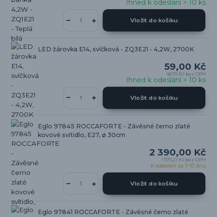
Ihned k odeslání > 10 ks
Vložit do košíku
LED žárovka E14, svíčková - ZQ3E21 - 4,2W, 2700K
59,00 Kč
48,76 Kč
bez DPH
Ihned k odeslání > 10 ks
Vložit do košíku
Eglo 97845 ROCCAFORTE - Závěsné černo zlaté
kovové svítidlo, E27, ø 30cm
2 390,00 Kč
1 975,21 Kč
bez DPH
K odeslání za 7-10 dnů
Vložit do košíku
Eglo 97841 ROCCAFORTE - Závěsné černo zlaté