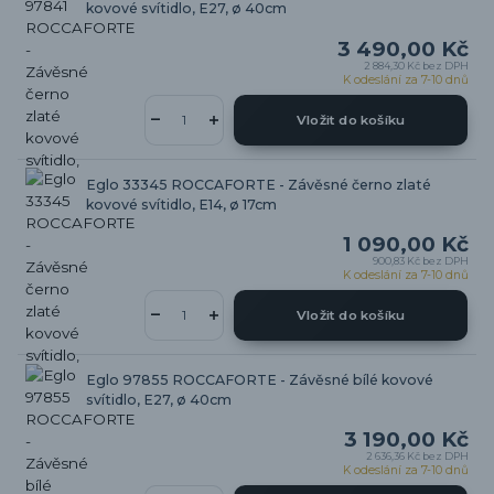
kovové svítidlo, E27, ø 40cm
3 490,00 Kč
2 884,30 Kč
bez DPH
K odeslání za 7-10 dnů
Vložit do košíku
Eglo 33345 ROCCAFORTE - Závěsné černo zlaté
kovové svítidlo, E14, ø 17cm
1 090,00 Kč
900,83 Kč
bez DPH
K odeslání za 7-10 dnů
Vložit do košíku
Eglo 97855 ROCCAFORTE - Závěsné bílé kovové
svítidlo, E27, ø 40cm
3 190,00 Kč
2 636,36 Kč
bez DPH
K odeslání za 7-10 dnů