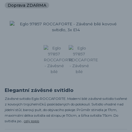
Doprava ZDARMA
Elegantní závěsné svítidlo
Závěsné svítidlo Eglo ROCCAFORTE. Moderní bílé závěsné svítidlo tvořené
z kovových trojúhelníčků poskládaných do polokoulí. Svítidlo vhodné nad
jídelní stůl, barový pult, do obývacího pokoje. Průměr stínidla je 17cm,
maximální délka svítidla od stropu je 110cm, a šířka svítidla 75cm. Do
svítidla jso...
celý popis