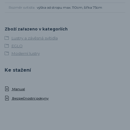
Rozměr svítidla
výška od stropu max. 110cm, šířka 75cm
Zboží zařazeno v kategoriích
Lustry a závěsná svítidla
EGLO
Moderní lustry
Ke stažení
Manual
Bezpečnostní pokyny