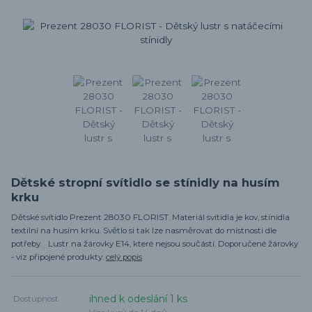
Dětské stropní svítidlo se stínidly na husím
krku
Dětské svítidlo Prezent 28030 FLORIST. Materiál svítidla je kov, stínidla
textilní na husím krku. Světlo si tak lze nasměrovat do místnosti dle
potřeby. Lustr na žárovky E14, které nejsou součástí. Doporučené žárovky
- viz připojené produkty.
celý popis
ihned k odeslání 1 ks
Dostupnost