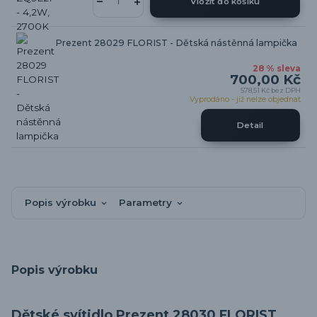
Vložit do košíku
Prezent 28029 FLORIST - Dětská nástěnná lampička
28 % sleva
700,00 Kč
578,51 Kč
bez DPH
Vyprodáno - již nelze objednat
Detail
Popis výrobku
Parametry
Popis výrobku
Dětské svítidlo Prezent 28030 FLORIST.