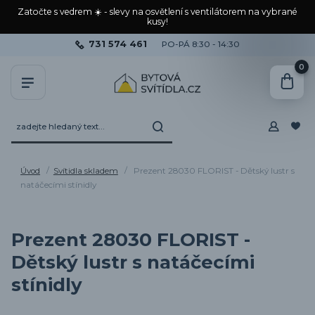
Zatočte s vedrem ☀️ - slevy na osvětlení s ventilátorem na vybrané
kusy!
731 574 461
PO-PÁ 8:30 - 14:30
0
Úvod
Svítidla skladem
Prezent 28030 FLORIST - Dětský lustr s
natáčecími stínidly
Prezent 28030 FLORIST -
Dětský lustr s natáčecími
stínidly