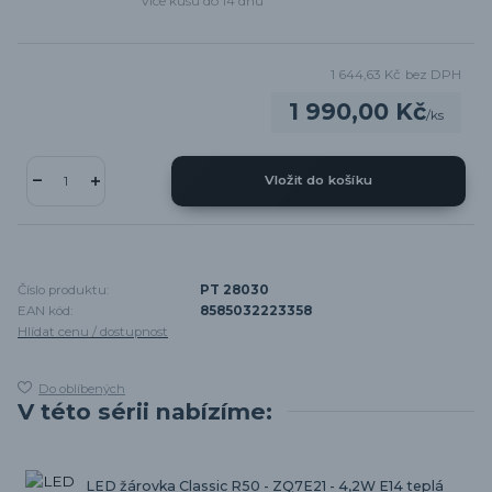
Více kusů do 14 dnů
1 644,63 Kč
bez DPH
1 990,00 Kč
/
ks
Vložit do košíku
Číslo produktu:
PT 28030
EAN kód:
8585032223358
Hlídat cenu / dostupnost
Do oblíbených
V této sérii nabízíme:
LED žárovka Classic R50 - ZQ7E21 - 4,2W E14 teplá