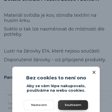
Materiál svítidla je kov, stínidla textilní na
husím krku.
Světlo si tak lze nasměrovat do místnosti dle
potřeby.
Lustr na žárovky E14, které nejsou součástí.
Doporučené žárovky - viz připojené produkty.
Parametry
Bez cookies to není ono
Aby se vám lépe nakupovalo,
používáme na webu cookies.
Výrobce
Prezent
Typ světelného
3 x E14
Nastavení
Souhlasím
zdroje