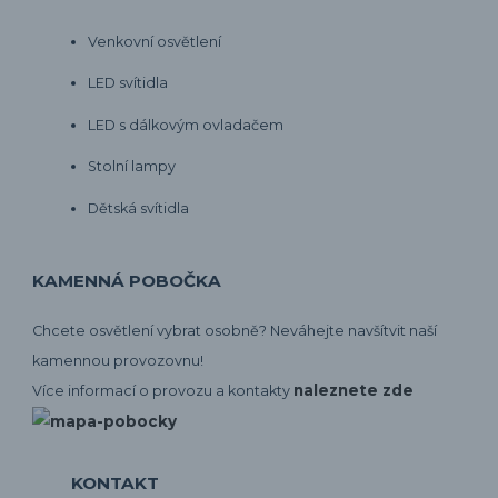
Venkovní osvětlení
LED svítidla
LED s dálkovým ovladačem
Stolní lampy
Dětská svítidla
KAMENNÁ POBOČKA
Chcete osvětlení vybrat osobně? Neváhejte navšítvit naší
kamennou provozovnu!
naleznete zde
Více informací o provozu a kontakty
KONTAKT