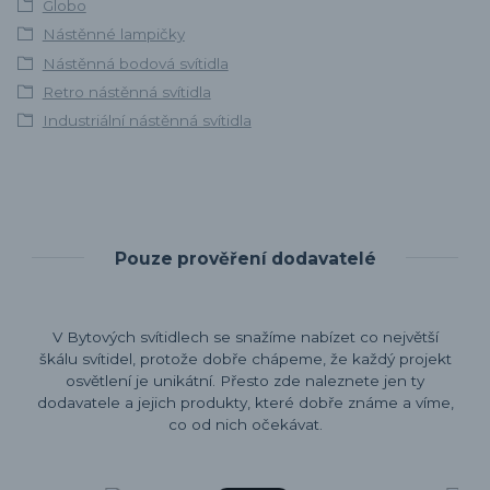
Globo
Nástěnné lampičky
Nástěnná bodová svítidla
Retro nástěnná svítidla
Industriální nástěnná svítidla
Pouze prověření dodavatelé
V Bytových svítidlech se snažíme nabízet co největší
škálu svítidel, protože dobře chápeme, že každý projekt
osvětlení je unikátní. Přesto zde naleznete jen ty
dodavatele a jejich produkty, které dobře známe a víme,
co od nich očekávat.