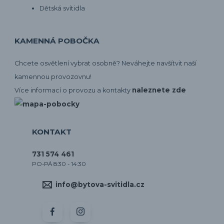
Dětská svítidla
KAMENNÁ POBOČKA
Chcete osvětlení vybrat osobně? Neváhejte navšítvit naší
kamennou provozovnu!
naleznete zde
Více informací o provozu a kontakty
KONTAKT
731 574 461
PO-PÁ 8:30 - 14:30
info@bytova-svitidla.cz