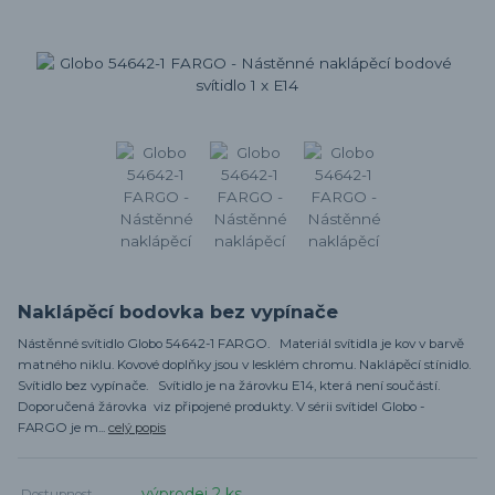
Naklápěcí bodovka bez vypínače
Nástěnné svítidlo Globo 54642-1 FARGO. Materiál svítidla je kov v barvě
matného niklu. Kovové doplňky jsou v lesklém chromu. Naklápěcí stínidlo.
Svítidlo bez vypínače. Svítidlo je na žárovku E14, která není součástí.
Doporučená žárovka viz připojené produkty. V sérii svítidel Globo -
FARGO je m...
celý popis
výprodej 2 ks
Dostupnost