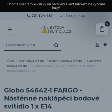
Zatočte s vedrem ☀️ - slevy na osvětlení s ventilátorem na vybrané
kusy!
731 574 461
PO-PÁ 8:30 - 14:30
0
Úvod
Interiérová svítidla
Bodovky, bodová svítidla
Nástěnná
bodová svítidla
Globo 54642-1 FARGO - Nástěnné naklápěcí
bodové svítidlo 1 x E14
Globo 54642-1 FARGO -
Nástěnné naklápěcí bodové
svítidlo 1 x E14