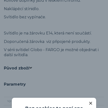
Kovové doplňky jsou v lesklém chromu.
Naklápěcí stínidlo.
Svítidlo bez vypínače.
Svítidlo je na žárovku E14, která není součástí.
Doporučená žárovka viz připojené produkty.
V sérii svítidel Globo - FARGO je možné objednat i
další svítidla.
Původ zboží
Parametry
Výrobce
Globo