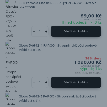
LED žárovka Classic R50 - ZQ7E21 - 4,2W E14 teplá
bílá 2700K
89,00 Kč
73,55 Kč
bez DPH
Ihned k odeslání > 10 ks
Vložit do košíku
Globo 54642-4 FARGO - Stropní naklápěcí bodové
svítidlo 4 x E14
38 % sleva
1 090,00 Kč
900,83 Kč
bez DPH
výprodej 1 ks
další kusy nebudou
Vložit do košíku
Globo 54642-3 FARGO - Stropní naklápěcí bodové
svítidlo 3 x E14