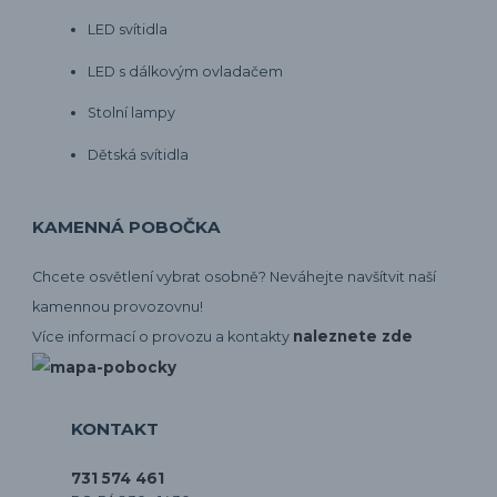
LED svítidla
LED s dálkovým ovladačem
Stolní lampy
Dětská svítidla
KAMENNÁ POBOČKA
Chcete osvětlení vybrat osobně? Neváhejte navšítvit naší
kamennou provozovnu!
naleznete zde
Více informací o provozu a kontakty
KONTAKT
731 574 461