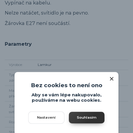
Vypínač na kabelu.
Nelze natáčet, svítidlo je na pevno.
Žárovka E27 není součástí.
Parametry
Výrobce
Lamkur
Typ světelného
1 x E27
zdroje
Bez cookies to není ono
Maximální
1 x 60W
Aby se vám lépe nakupovalo,
příkon
používáme na webu cookies.
Žárovky součástí
Ne
svítidla
Nastavení
Souhlasím
Rozměr svítidla
Výška 31,5m, šířka 19cm
Stmívání
NE