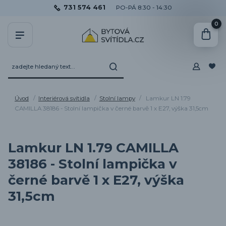
731 574 461
PO-PÁ 8:30 - 14:30
0
Úvod
Interiérová svítidla
Stolní lampy
Lamkur LN 1.79
CAMILLA 38186 - Stolní lampička v černé barvě 1 x E27, výška 31,5cm
Lamkur LN 1.79 CAMILLA
38186 - Stolní lampička v
černé barvě 1 x E27, výška
31,5cm