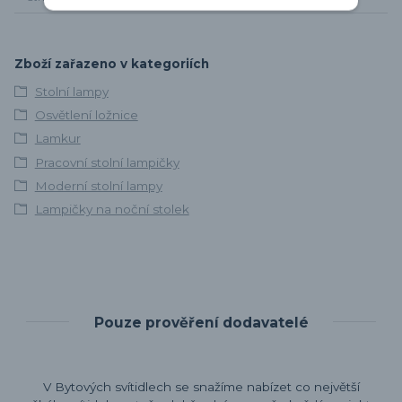
Zboží zařazeno v kategoriích
Stolní lampy
Osvětlení ložnice
Lamkur
Pracovní stolní lampičky
Moderní stolní lampy
Lampičky na noční stolek
Pouze prověření dodavatelé
V Bytových svítidlech se snažíme nabízet co největší