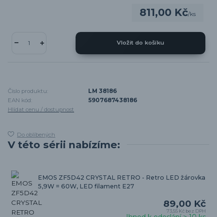
811,00 Kč
/
ks
Vložit do košíku
Číslo produktu:
LM 38186
EAN kód:
5907687438186
Hlídat cenu / dostupnost
Do oblíbených
V této sérii nabízíme:
EMOS ZF5D42 CRYSTAL RETRO - Retro LED žárovka
5,9W = 60W, LED filament E27
89,00 Kč
73,55 Kč
bez DPH