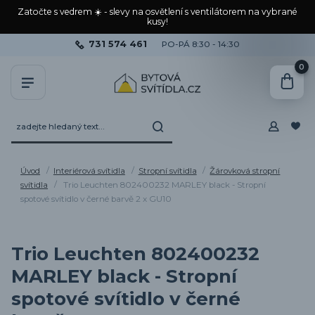
Zatočte s vedrem ☀️ - slevy na osvětlení s ventilátorem na vybrané
kusy!
731 574 461
PO-PÁ 8:30 - 14:30
0
Úvod
Interiérová svítidla
Stropní svítidla
Žárovková stropní
svítidla
Trio Leuchten 802400232 MARLEY black - Stropní
spotové svítidlo v černé barvě 2 x GU10
Trio Leuchten 802400232
MARLEY black - Stropní
spotové svítidlo v černé