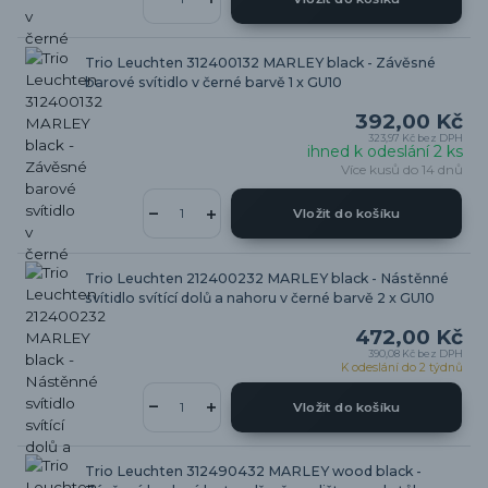
Trio Leuchten 312400132 MARLEY black - Závěsné
barové svítidlo v černé barvě 1 x GU10
392,00 Kč
323,97 Kč
bez DPH
ihned k odeslání 2 ks
Více kusů do 14 dnů
Vložit do košíku
Trio Leuchten 212400232 MARLEY black - Nástěnné
svítidlo svítící dolů a nahoru v černé barvě 2 x GU10
472,00 Kč
390,08 Kč
bez DPH
K odeslání do 2 týdnů
Vložit do košíku
Trio Leuchten 312490432 MARLEY wood black -