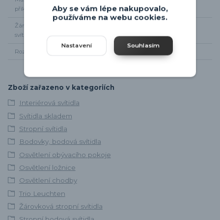
Aby se vám lépe nakupovalo,
příkon
používáme na webu cookies.
Žárovky součástí
Ne
svítidla
Nastavení
Souhlasím
Rozměr svítidla
30 x 9cm, od stropu 15cm
Zboží zařazeno v kategoriích
Interiérová svítidla
Svítidla skladem
Stropní svítidla
Bodovky, bodová svítidla
Osvětlení obývacího pokoje
Osvětlení ložnice
Osvětlení chodby
Trio Leuchten
Žárovková stropní svítidla
Stropní bodová svítidla