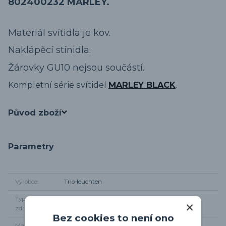
802400232 MARLEY.
Materiál svítidla je kov.
Naklápěcí stínidla.
Žárovky GU10 nejsou součástí.
Kompletní série svítidel
MARLEY BLACK
.
Původ zboží
Parametry
Výrobce
Trio-leuchten
Typ světelného
2 x GU10
zdroje
Bez cookies to není ono
Maximální
2 x 35W