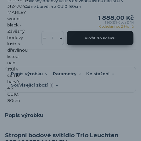
Závěsný bodový lustr s dřevěnou lištou nad stůl v
černé barvě, 4 x GU10, 80cm
1 888,00 Kč
1 560,33 Kč
bez DPH
K odeslání do 2 týdnů
Vložit do košíku
Popis výrobku
Parametry
Ke stažení
Související zboží
1
Popis výrobku
Stropní bodové svítidlo Trio Leuchten