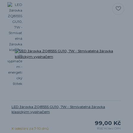
LED žárovka ZQ8155S GU10, 7W - Stmívatelná žárovka
klasickým vypínačem
99,00 Kč
K odeslání za 7-10 dnů
81,82 Kč
bez DPH