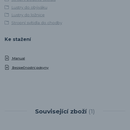
Lustry do obýváku
Lustry do ložnice
Stropní svítidla do chodby
Ke stažení
Manual
Bezpečnostní pokyny
Související zboží
1